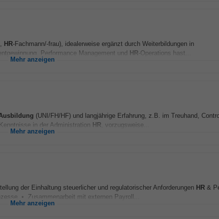
n,
HR
-Fachmann/-frau), idealerweise ergänzt durch Weiterbildungen in
entgewinnung, Performance Management und
HR
-Operations hast...
Mehr anzeigen
Ausbildung
(UNI/FH/HF) und langjährige Erfahrung, z.B. im Treuhand, Control
enntnisse in der Administration
HR
, vorzugsweise...
Mehr anzeigen
ellung der Einhaltung steuerlicher und regulatorischer Anforderungen
HR
& Pe
ozesse • Zusammenarbeit mit externen Payroll...
Mehr anzeigen