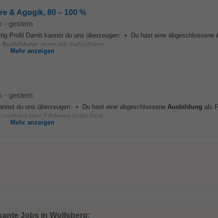
re & Agogik, 80 – 100 %
o
-
gestern
ltig Profil Damit kannst du uns überzeugen: • Du hast eine abgeschlossene
e
Ausbildung
, gerne mit mehrjähriger...
Mehr anzeigen
o
-
gestern
t kannst du uns überzeugen: • Du hast eine abgeschlossene
Ausbildung
als 
verfügst über Erfahrung in der Akut...
Mehr anzeigen
sante Jobs in Wolfsberg: