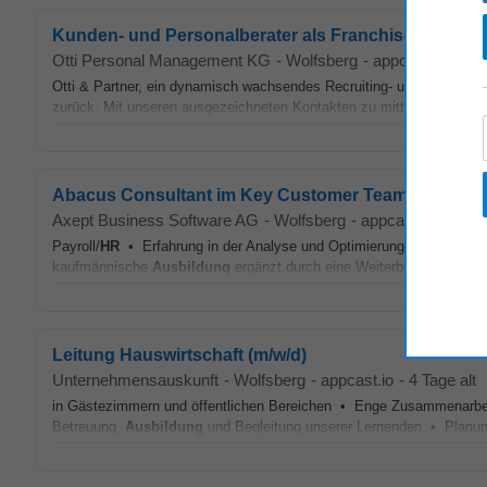
Kunden- und Personalberater als Franchisenehmer (
Otti Personal Management KG
-
Wolfsberg
-
appcast.io
-
2 T
Otti & Partner, ein dynamisch wachsendes Recruiting- und Personalb
zurück. Mit unseren ausgezeichneten Kontakten zu mittelständische
Abacus Consultant im Key Customer Team (a) in St. 
Axept Business Software AG
-
Wolfsberg
-
appcast.io
-
3 Tag
Payroll/
HR
• Erfahrung in der Analyse und Optimierung von Geschäf
kaufmännische
Ausbildung
ergänzt durch eine Weiterbildung (HF, F
Leitung Hauswirtschaft (m/w/d)
Unternehmensauskunft
-
Wolfsberg
-
appcast.io
-
4 Tage alt
in Gästezimmern und öffentlichen Bereichen • Enge Zusammenarbei
Betreuung,
Ausbildung
und Begleitung unserer Lernenden • Planun