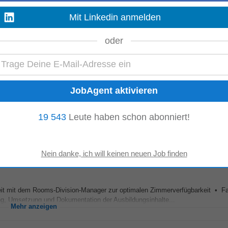
Mit Linkedin anmelden
m/w/d)
age alt
oder
eratungsunternehmen, blickt auf 20 Jahre Erfahrung als Full-Service Berater
n Unternehmen...
Mehr anzeigen
Gallen
e alt
tsprozessen sowie Freude daran, kundenorientierte Lösungen zu entwickeln
19 543
Leute haben schon abonniert!
H oder eidg. Fachausweis...
Mehr anzeigen
t mit dem Rooms-Division-Manager zur optimalen Zimmerverfügbarkeit • Fa
g, Umsetzung und Dokumentation der Ausbildungsinhalte...
Mehr anzeigen