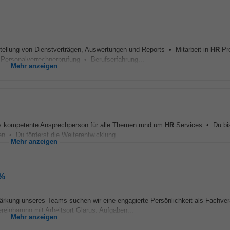
ellung von Dienstverträgen, Auswertungen und Reports • Mitarbeit in
HR
-Pr
Personalverrechnerprüfung • Berufserfahrung...
Mehr anzeigen
s kompetente Ansprechperson für alle Themen rund um
HR
Services • Du bis
 • Du förderst die Weiterentwicklung...
Mehr anzeigen
 %
rkung unseres Teams suchen wir eine engagierte Persönlichkeit als Fachvera
inbarung mit Arbeitsort Glarus. Aufgaben...
Mehr anzeigen