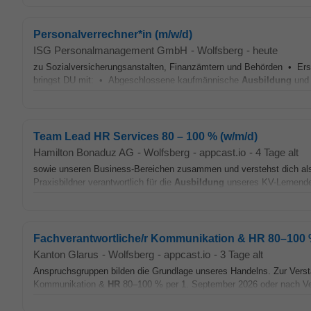
Personalverrechner*in (m/w/d)
ISG Personalmanagement GmbH
-
Wolfsberg
-
heute
zu Sozialversicherungsanstalten, Finanzämtern und Behörden • Erst
bringst DU mit: • Abgeschlossene kaufmännische
Ausbildung
und 
Team Lead HR Services 80 – 100 % (w/m/d)
Hamilton Bonaduz AG
-
Wolfsberg
-
appcast.io
-
4 Tage alt
sowie unseren Business-Bereichen zusammen und verstehst dich al
Praxisbildner verantwortlich für die
Ausbildung
unseres KV-Lernenden
Fachverantwortliche/r Kommunikation & HR 80–100
Kanton Glarus
-
Wolfsberg
-
appcast.io
-
3 Tage alt
Anspruchsgruppen bilden die Grundlage unseres Handelns. Zur Verstä
Kommunikation &
HR
80–100 % per 1. September 2026 oder nach Vere