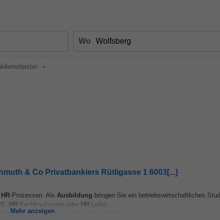
Wo
ldienstleister
hmuth & Co Privatbankiers Rütligasse 1 6003[...]
n
HR
-Prozessen. Als
Ausbildung
bringen Sie ein betriebswirtschaftliches Stu
. B.
HR
-Fachfrau/-mann oder
HR
-Leiter...
Mehr anzeigen