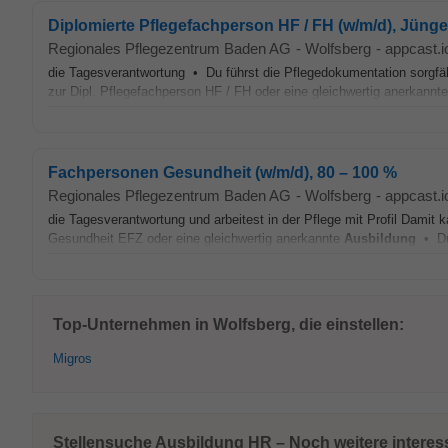
Diplomierte Pflegefachperson HF / FH (w/m/d), Jünge
Regionales Pflegezentrum Baden AG
-
Wolfsberg
-
appcast.i
die Tagesverantwortung • Du führst die Pflegedokumentation sorgfä
zur Dipl. Pflegefachperson HF / FH oder eine gleichwertig anerkannt
Fachpersonen Gesundheit (w/m/d), 80 – 100 %
Regionales Pflegezentrum Baden AG
-
Wolfsberg
-
appcast.i
die Tagesverantwortung und arbeitest in der Pflege mit Profil Dami
Gesundheit EFZ oder eine gleichwertig anerkannte
Ausbildung
• Du 
Top-Unternehmen in Wolfsberg, die einstellen:
Migros
Stellensuche Ausbildung HR – Noch weitere interes