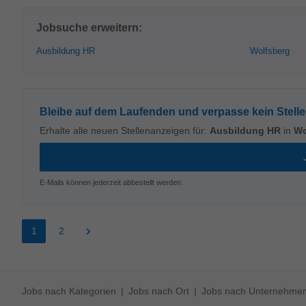
Jobsuche erweitern:
Ausbildung HR
Wolfsberg
Bleibe auf dem Laufenden und verpasse kein Stell
Erhalte alle neuen Stellenanzeigen für:
Ausbildung HR
in
Wo
E-Mails können jederzeit abbestellt werden.
1
2
Jobs nach Kategorien
Jobs nach Ort
Jobs nach Unternehme