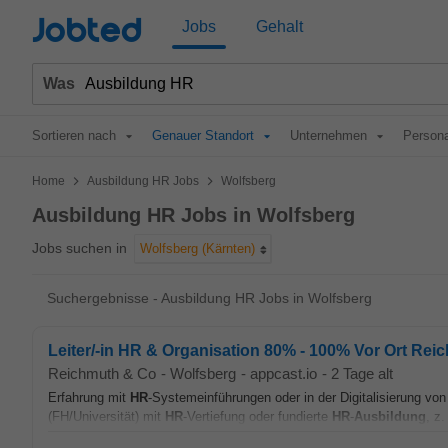
Jobted
Jobs
Gehalt
Was
Sortieren nach
Genauer Standort
Unternehmen
Persona
>
>
Home
Ausbildung HR Jobs
Wolfsberg
Ausbildung HR Jobs in Wolfsberg
Jobs suchen in
Wolfsberg (Kärnten)
Suchergebnisse - Ausbildung HR Jobs in Wolfsberg
Leiter/-in HR & Organisation 80% - 100% Vor Ort Reic
Reichmuth & Co
-
Wolfsberg
-
appcast.io
-
2 Tage alt
Erfahrung mit
HR
-Systemeinführungen oder in der Digitalisierung vo
(FH/Universität) mit
HR
-Vertiefung oder fundierte
HR
-
Ausbildung
, z