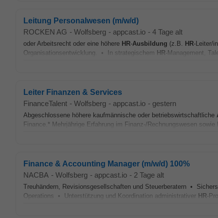
Leitung Personalwesen (m/w/d)
ROCKEN AG
-
Wolfsberg
-
appcast.io
-
4 Tage alt
oder Arbeitsrecht oder eine höhere
HR
-
Ausbildung
(z.B.
HR
-Leiter/i
Organisationsentwicklung. • In strategischem
HR
-Management, Tal
Leiter Finanzen & Services
FinanceTalent
-
Wolfsberg
-
appcast.io
-
gestern
Abgeschlossene höhere kaufmännische oder betriebswirtschaftliche
Finance.* Mehrjährige Erfahrung im Finanz-/Rechnungswesen sowie K
Finance & Accounting Manager (m/w/d) 100%
NACBA
-
Wolfsberg
-
appcast.io
-
2 Tage alt
Treuhändern, Revisionsgesellschaften und Steuerberatern • Sicherst
Operations • Unterstützung und Koordination administrativer
HR
-Pr