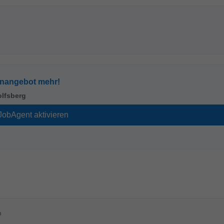
enangebot mehr!
lfsberg
n