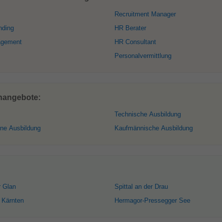
Recruitment Manager
nding
HR Berater
agement
HR Consultant
Personalvermittlung
enangebote:
Technische Ausbildung
ne Ausbildung
Kaufmännische Ausbildung
r Glan
Spittal an der Drau
n Kärnten
Hermagor-Pressegger See