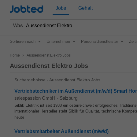
Jobted
Jobs
Gehalt
Was
Sortieren nach
Unternehmen
Personaldienstleister
Zeit
>
Home
Aussendienst Elektro Jobs
Aussendienst Elektro Jobs
Suchergebnisse - Aussendienst Elektro Jobs
Vertriebstechniker im Außendienst (m/w/d) Smart H
salespassion GmbH
-
Salzburg
Siblik Elektrik ist seit 1938 ein österreichweit erfolgreiches Traditi
internationaler Hersteller steht Siblik für Qualität, technische Kompet
heute
Vertriebsmitarbeiter Außendienst (m/w/d)