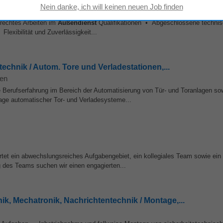
nke)
-
Bludenz
rechtes Arbeiten im
Außendienst
Qualifikationen • Abgeschlossene techni
lexibilität und Zuverlässigkeit...
echnik / Autom. Tore und Verladestationen,...
ten
e Berufserfahrung im Bereich der Automatisierung von Tür- und Toranlagen so
ge automatischer Tor- und Verladesysteme...
artet ein abwechslungsreiches Aufgabengebiet, ein kollegiales Team sowie ein 
 des Teams suchen wir einen engagierten...
nik, Mechatronik, Nachrichtentechnik / Montage,...