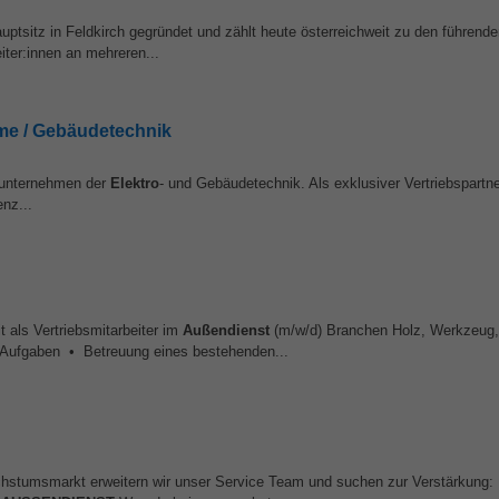
tsitz in Feldkirch gegründet und zählt heute österreichweit zu den führende
iter:innen an mehreren...
ome / Gebäudetechnik
onsunternehmen der
Elektro
- und Gebäudetechnik. Als exklusiver Vertriebspartn
enz...
it als Vertriebsmitarbeiter im
Außendienst
(m/w/d) Branchen Holz, Werkzeug,
 Aufgaben • Betreuung eines bestehenden...
stumsmarkt erweitern wir unser Service Team und suchen zur Verstärkung: