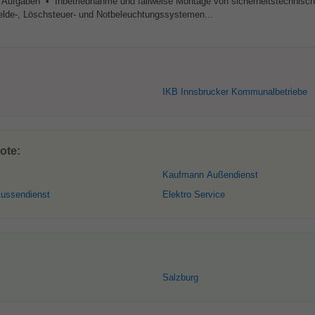
 Aufgaben • Inbetriebnahme und fallweise Montage von sicherheitstechnisc
lde-, Löschsteuer- und Notbeleuchtungssystemen...
IKB Innsbrucker Kommunalbetriebe
ote:
Kaufmann Außendienst
Aussendienst
Elektro Service
Salzburg