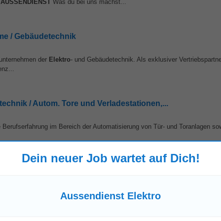
)
AUSSENDIENST
Was du bei uns machst...
ome / Gebäudetechnik
onsunternehmen der
Elektro
- und Gebäudetechnik. Als exklusiver Vertriebspartn
enz...
echnik / Autom. Tore und Verladestationen,...
e Berufserfahrung im Bereich der Automatisierung von Tür- und Toranlagen so
Dein neuer Job wartet auf Dich!
nke)
-
Dornbirn
Aussendienst Elektro
rechtes Arbeiten im
Außendienst
Qualifikationen • Abgeschlossene techni
lexibilität und Zuverlässigkeit...