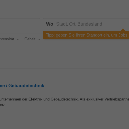
Wo
Tipp: geben Sie Ihren Standort ein, um Jobs
intensität
Gehalt
ome / Gebäudetechnik
onsunternehmen der
Elektro
- und Gebäudetechnik. Als exklusiver Vertriebspartn
enz...