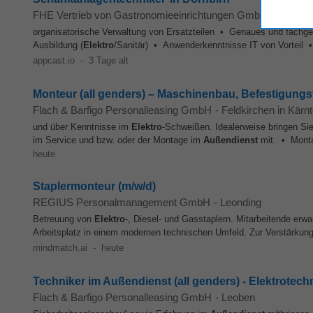
FHE Vertrieb von Gastronomieeinrichtungen GmbH (FHE Fra
organisatorische Verwaltung von Ersatzteilen • Genaues und fachge
Ausbildung (
Elektro
/Sanitär) • Anwenderkenntnisse IT von Vorteil • F
appcast.io
-
3 Tage alt
Monteur (all genders) – Maschinenbau, Befestigungst
Flach & Barfigo Personalleasing GmbH
-
Feldkirchen in Kärn
und über Kenntnisse im
Elektro
-Schweißen. Idealerweise bringen Si
im Service und bzw. oder der Montage im
Außendienst
mit. • Monta
heute
Staplermonteur (m/w/d)
REGIUS Personalmanagement GmbH
-
Leonding
Betreuung von
Elektro
-, Diesel- und Gasstaplern. Mitarbeitende erw
Arbeitsplatz in einem modernen technischen Umfeld. Zur Verstärkung
mindmatch.ai
-
heute
Techniker im Außendienst (all genders) - Elektrotech
Flach & Barfigo Personalleasing GmbH
-
Leoben