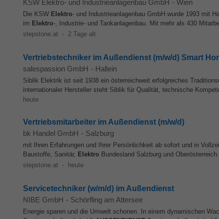
KSW Elektro- und Industrieanlagenbau GmbH
-
Wien
Die KSW
Elektro
- und Industrieanlagenbau GmbH wurde 1993 mit Haup
im
Elektro
-, Industrie- und Tankanlagenbau. Mit mehr als 430 Mitarbe
stepstone.at
-
2 Tage alt
Vertriebstechniker im Außendienst (m/w/d) Smart H
salespassion GmbH
-
Hallein
Siblik Elektrik ist seit 1938 ein österreichweit erfolgreiches Traditi
internationaler Hersteller steht Siblik für Qualität, technische Kompet
heute
Vertriebsmitarbeiter im Außendienst (m/w/d)
bk Handel GmbH
-
Salzburg
mit Ihren Erfahrungen und Ihrer Persönlichkeit ab sofort und in Vollze
Baustoffe, Sanitär,
Elektro
Bundesland Salzburg und Oberösterreich
stepstone.at
-
heute
Servicetechniker (w/m/d) im Außendienst
NIBE GmbH
-
Schörfling am Attersee
Energie sparen und die Umwelt schonen. In einem dynamischen Wach