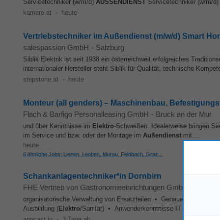
Servicetechniker (w/m/d)
AUSSENDIENST
Servicetechniker (w/m/d
karriere.at
-
heute
Vertriebstechniker im Außendienst (m/w/d) Smart H
salespassion GmbH
-
Salzburg
Siblik Elektrik ist seit 1938 ein österreichweit erfolgreiches Traditi
internationaler Hersteller steht Siblik für Qualität, technische Kompet
stepstone.at
-
heute
Monteur (all genders) – Maschinenbau, Befestigungst
Flach & Barfigo Personalleasing GmbH
-
Bruck an der Mur
und über Kenntnisse im
Elektro
-Schweißen. Idealerweise bringen Si
im Service und bzw. oder der Montage im
Außendienst
mit....
heute
6 ähnliche Jobs: Liezen, Leoben, Murau, Feldbach, Graz...
Schankanlagentechniker*in Dornbirn
FHE Vertrieb von Gastronomieeinrichtungen GmbH (FHE Fra
organisatorische Verwaltung von Ersatzteilen • Genaues und fachge
Ausbildung (
Elektro
/Sanitär) • Anwenderkenntnisse IT von Vorteil • F
appcast.io
-
3 Tage alt