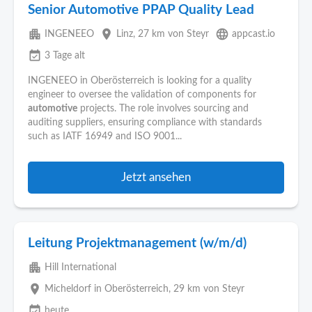
Senior Automotive PPAP Quality Lead
apartment
place
language
INGENEEO
Linz
, 27 km von Steyr
appcast.io
event_available
3 Tage alt
INGENEEO in Oberösterreich is looking for a quality
engineer to oversee the validation of components for
automotive
projects. The role involves sourcing and
auditing suppliers, ensuring compliance with standards
such as IATF 16949 and ISO 9001...
Jetzt ansehen
Leitung Projektmanagement (w/m/d)
apartment
Hill International
place
Micheldorf in Oberösterreich
, 29 km von Steyr
event_available
heute