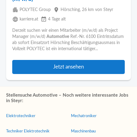
apartment
place
POLYTEC Group
Hörsching
, 26 km von Steyr
language
event_available
karriere.at
4 Tage alt
Derzeit suchen wir einen Mitarbeiter (m/w/d) als Project
Manager (m/w/d)
Automotive
Ref.-Nr. 6100 Eintrittsdatum
ab sofort Einsatzort Hörsching Beschäftigungsausmass in
Vollzeit POLYTEC ist ein international tätiger...
Jetzt ansehen
Stellensuche Automotive – Noch weitere interessante Jobs
in Steyr:
Elektrotechniker
Mechatroniker
Techniker Elektrotechnik
Maschinenbau