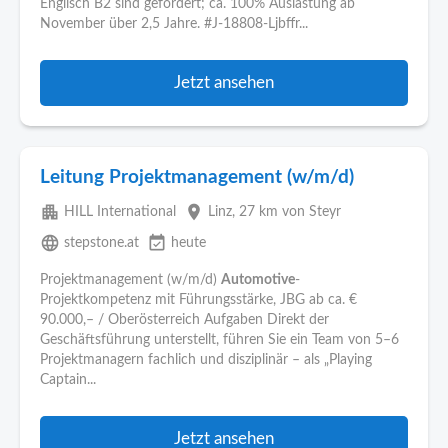
Englisch B2 sind gefordert; ca. 100% Auslastung ab
November über 2,5 Jahre. #J-18808-Ljbffr...
Jetzt ansehen
Leitung Projektmanagement (w/m/d)
apartment
place
HILL International
Linz
, 27 km von Steyr
language
event_available
stepstone.at
heute
Projektmanagement (w/m/d)
Automotive
-
Projektkompetenz mit Führungsstärke, JBG ab ca. €
90.000,– / Oberösterreich Aufgaben Direkt der
Geschäftsführung unterstellt, führen Sie ein Team von 5–6
Projektmanagern fachlich und disziplinär – als „Playing
Captain...
Jetzt ansehen