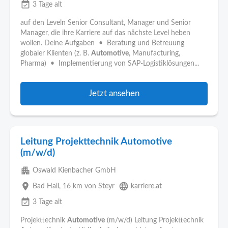
event_available
3 Tage alt
auf den Leveln Senior Consultant, Manager und Senior
Manager, die ihre Karriere auf das nächste Level heben
wollen. Deine Aufgaben • Beratung und Betreuung
globaler Klienten (z. B.
Automotive
, Manufacturing,
Pharma) • Implementierung von SAP-Logistiklösungen...
Jetzt ansehen
Leitung Projekttechnik Automotive
(m/w/d)
apartment
Oswald Kienbacher GmbH
place
language
Bad Hall
, 16 km von Steyr
karriere.at
event_available
3 Tage alt
Projekttechnik
Automotive
(m/w/d) Leitung Projekttechnik