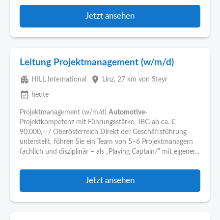
Jetzt ansehen
Leitung Projektmanagement (w/m/d)
apartment
place
HILL International
Linz
, 27 km von Steyr
event_available
heute
Projektmanagement (w/m/d)
Automotive
-
Projektkompetenz mit Führungsstärke, JBG ab ca. €
90.000,– / Oberösterreich Direkt der Geschäftsführung
unterstellt, führen Sie ein Team von 5–6 Projektmanagern
fachlich und disziplinär – als „Playing Captain/" mit eigener...
Jetzt ansehen