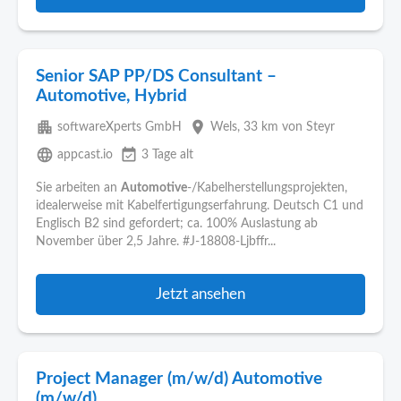
Senior SAP PP/DS Consultant –
Automotive, Hybrid
apartment
place
softwareXperts GmbH
Wels
, 33 km von Steyr
language
event_available
appcast.io
3 Tage alt
Sie arbeiten an
Automotive
-/Kabelherstellungsprojekten,
idealerweise mit Kabelfertigungserfahrung. Deutsch C1 und
Englisch B2 sind gefordert; ca. 100% Auslastung ab
November über 2,5 Jahre. #J-18808-Ljbffr...
Jetzt ansehen
Project Manager (m/w/d) Automotive
(m/w/d)