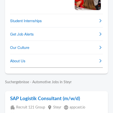
Suchergebnisse - Automotive Jobs in Steyr
SAP Logistik Consultant (m/w/d)
apartment
place
language
Recruit 121 Group
Steyr
appcast.io