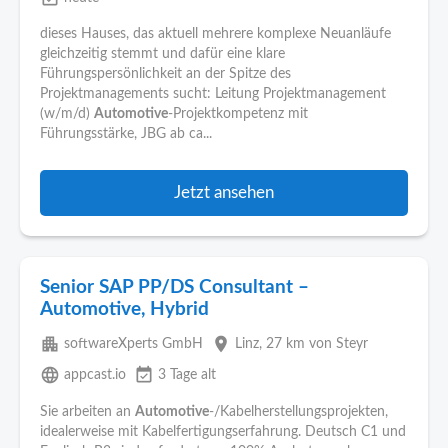
dieses Hauses, das aktuell mehrere komplexe Neuanläufe
gleichzeitig stemmt und dafür eine klare
Führungspersönlichkeit an der Spitze des
Projektmanagements sucht: Leitung Projektmanagement
(w/m/d)
Automotive
-Projektkompetenz mit
Führungsstärke, JBG ab ca...
Jetzt ansehen
Senior SAP PP/DS Consultant –
Automotive, Hybrid
apartment
place
softwareXperts GmbH
Linz
, 27 km von Steyr
language
event_available
appcast.io
3 Tage alt
Sie arbeiten an
Automotive
-/Kabelherstellungsprojekten,
idealerweise mit Kabelfertigungserfahrung. Deutsch C1 und