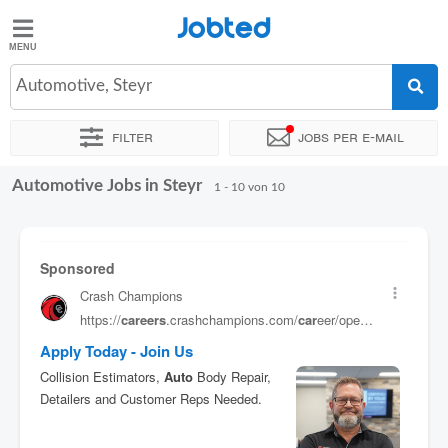
Jobted
Jobted
Jobs
Automotive, Steyr
Filter
Jobs per e-mail
Gehalt
Automotive Jobs in Steyr
Sortieren nach
Genauer Standort
Unternehmen
1 - 10 von 10