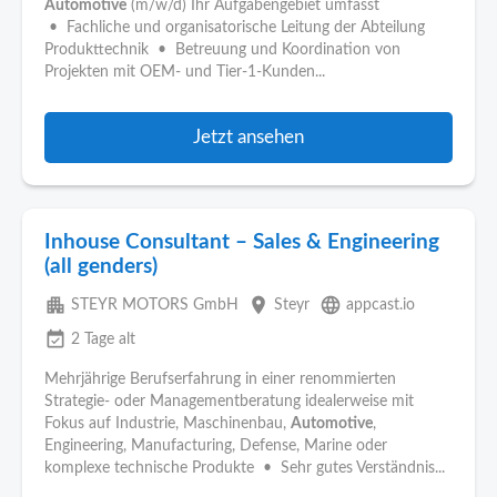
Automotive
(m/w/d) Ihr Aufgabengebiet umfasst
• Fachliche und organisatorische Leitung der Abteilung
Produkttechnik • Betreuung und Koordination von
Projekten mit OEM- und Tier-1-Kunden...
Jetzt ansehen
Inhouse Consultant – Sales & Engineering
(all genders)
apartment
place
language
STEYR MOTORS GmbH
Steyr
appcast.io
event_available
2 Tage alt
Mehrjährige Berufserfahrung in einer renommierten
Strategie- oder Managementberatung idealerweise mit
Fokus auf Industrie, Maschinenbau,
Automotive
,
Engineering, Manufacturing, Defense, Marine oder
komplexe technische Produkte • Sehr gutes Verständnis...