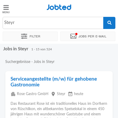
Jobted
Jobted
Jobs
Steyr
Filter
Jobs per e-mail
Gehalt
Jobs in Steyr
Sortieren nach
Genauer Standort
Unternehmen
Personald
1 - 15 von 524
Suchergebnisse - Jobs in Steyr
Serviceangestellte (m/w) für gehobene
Gastronomie
apartment
place
event_available
Rose Gastro GmbH
Steyr
heute
Das Restaurant Rose ist ein traditionelles Haus im Dorfkern
von Rüschlikon, ein altbekanntes Speiselokal in einem 450
jährigen Haus mit wunderschöner Gaststube und einem