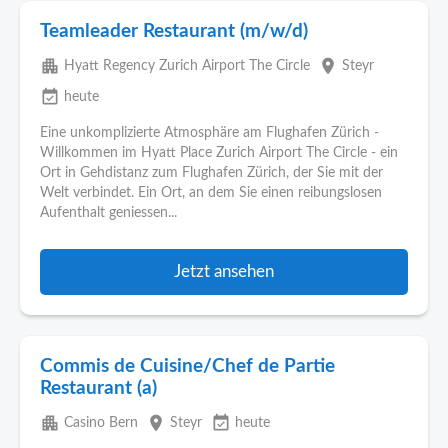
Teamleader Restaurant (m/w/d)
apartment
place
Hyatt Regency Zurich Airport The Circle
Steyr
event_available
heute
Eine unkomplizierte Atmosphäre am Flughafen Zürich -
Willkommen im Hyatt Place Zurich Airport The Circle - ein
Ort in Gehdistanz zum Flughafen Zürich, der Sie mit der
Welt verbindet. Ein Ort, an dem Sie einen reibungslosen
Aufenthalt geniessen...
Jetzt ansehen
Commis de Cuisine/Chef de Partie
Restaurant (a)
apartment
place
event_available
Casino Bern
Steyr
heute