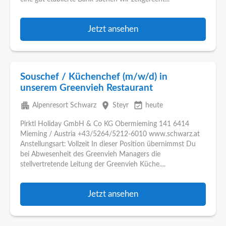
Jetzt ansehen
Souschef / Küchenchef (m/w/d) in
unserem Greenvieh Restaurant
apartment
place
event_available
Alpenresort Schwarz
Steyr
heute
Pirktl Holiday GmbH & Co KG Obermieming 141 6414
Mieming / Austria +43/5264/5212-6010 www.schwarz.at
Anstellungsart: Vollzeit In dieser Position übernimmst Du
bei Abwesenheit des Greenvieh Managers die
stellvertretende Leitung der Greenvieh Küche....
Jetzt ansehen