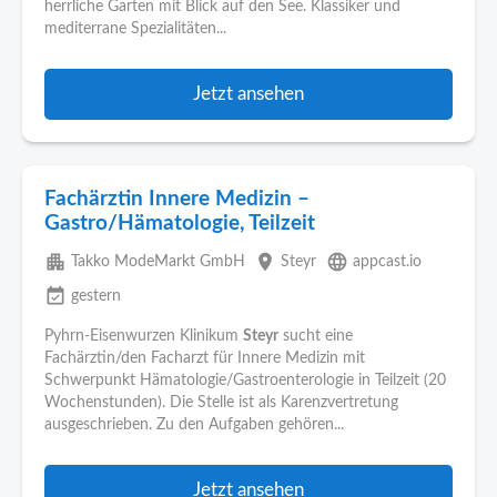
herrliche Garten mit Blick auf den See. Klassiker und
mediterrane Spezialitäten...
Jetzt ansehen
Fachärztin Innere Medizin –
Gastro/Hämatologie, Teilzeit
apartment
place
language
Takko ModeMarkt GmbH
Steyr
appcast.io
event_available
gestern
Pyhrn-Eisenwurzen Klinikum
Steyr
sucht eine
Fachärztin/den Facharzt für Innere Medizin mit
Schwerpunkt Hämatologie/Gastroenterologie in Teilzeit (20
Wochenstunden). Die Stelle ist als Karenzvertretung
ausgeschrieben. Zu den Aufgaben gehören...
Jetzt ansehen