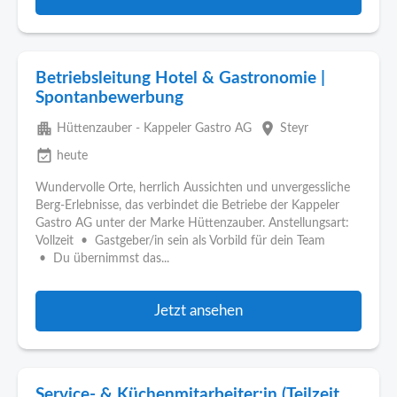
Betriebsleitung Hotel & Gastronomie |
Spontanbewerbung
apartment
place
Hüttenzauber - Kappeler Gastro AG
Steyr
event_available
heute
Wundervolle Orte, herrlich Aussichten und unvergessliche
Berg-Erlebnisse, das verbindet die Betriebe der Kappeler
Gastro AG unter der Marke Hüttenzauber. Anstellungsart:
Vollzeit • Gastgeber/in sein als Vorbild für dein Team
• Du übernimmst das...
Jetzt ansehen
Service- & Küchenmitarbeiter:in (Teilzeit