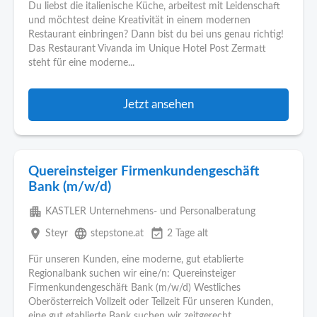
Du liebst die italienische Küche, arbeitest mit Leidenschaft
und möchtest deine Kreativität in einem modernen
Restaurant einbringen? Dann bist du bei uns genau richtig!
Das Restaurant Vivanda im Unique Hotel Post Zermatt
steht für eine moderne...
Jetzt ansehen
Quereinsteiger Firmenkundengeschäft
Bank (m/w/d)
apartment
KASTLER Unternehmens- und Personalberatung
place
language
event_available
Steyr
stepstone.at
2 Tage alt
Für unseren Kunden, eine moderne, gut etablierte
Regionalbank suchen wir eine/n: Quereinsteiger
Firmenkundengeschäft Bank (m/w/d) Westliches
Oberösterreich Vollzeit oder Teilzeit Für unseren Kunden,
eine gut etablierte Bank suchen wir zeitgerecht...