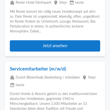
apartment
place
event_available
Revier Hotel Säntispark
Steyr
heute
Mit Revier kommt ein völlig neues Hotelkonzept auf dich
zu. Dein Revier ist ungekünstelt, lebendig, offen, ungezähmt.
Im Revier findest du Unterkunft, Lounge, Restaurant, Bar,
Partylocation in einem. In authentischer, lockerer
Atmosphäre. Dabei...
Jetzt ansehen
Servicemitarbeiter (m/w/d)
apartment
place
Dorint Blüemlisalp Beatenberg / Interlaken
Steyr
event_available
heute
Dorint Hotels & Resorts gehört zu den traditionsreichsten
deutschen Hotelketten, gegründet 1960 in
Mönchengladbach. Unsere 3.500 Mitarbeiter an 53
Standorten leben diese Tradition mit Freude und