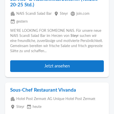
20-25 Std.)
apartment
place
language
NAIS Scandi Salad Bar
Steyr
join.com
event_available
gestern
WE’RE LOOKING FOR SOMEONE NAIS. Für unsere neue
NAIS Scandi Salad Bar im Herzen von
Steyr
suchen wir
eine freundliche, zuverlässige und motivierte Persönlichkeit.
Gemeinsam bereiten wir frische Salate und frisch gepresste
Säfte zu und schaffen...
Jetzt ansehen
Sous-Chef Restaurant Vivanda
apartment
Hotel Post Zermatt AG Unique Hotel Post Zermatt
place
event_available
Steyr
heute