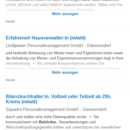
sicher, effizient und wirtschaftlich abgewickelt werden. Dabei sind Sie
zentrale Ansprechperson für Auftraggeber,
Behörden
...
Mehr anzeigen
heute
Erfahrene/r Hausverwalter:in (m/w/d)
Lindlpower Personalmanagement GmbH
-
Gänserndorf
und laufende Betreuung von Mieter:innen und Eigentümer:innen sowie
die Abhaltung von Mieter- und Eigentümerversammlungen liegt in Ihrer
Verantwortung. • Als zentrale Ansprechperson stehen Sie
Mieter:innen, Eigentümer:innen,
Behörden
und externen Fachfirmen...
Mehr anzeigen
heute
Bilanzbuchhalter:in, Vollzeit oder Teilzeit ab 25h,
Krems (m/w/d)
Squadra Personalmanagement GmbH
-
Gänserndorf
durch und stellen eine hohe Datenqualität sicher. • Sie
kommunizieren mit
Behörden
, Steuerberatungen und
Wirtschaftsprüfungsgesellschaften und unterstützen bei steuerlichen