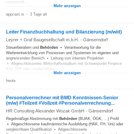
spannende...
Mehr anzeigen
appcast.io
-
3 Tage alt
Leiter Finanzbuchhaltung und Bilanzierung (m/w/d)
Leyrer + Graf Baugesellschaft m.b.H.
-
Gänserndorf
Steuerberatern und
Behörden
• Verantwortung für die
Weiterentwicklung von Prozessen und Systemen im eigenen und
angrenzenden Bereich • Leitung von internen Projekten
• Abgeschlossenes Wirtschaftsstudium mit Schwerpunkt Finance
(Uni, FH) oder vergleichbare...
Mehr anzeigen
heute
Personalverrechner mit BMD Kenntnissen-Senior
(m/w) #Teilzeit #Vollzeit #Personalverrechnung...
HR Consulting Alexander Wozak GmbH
-
Gänserndorf
Regelmäßige Abstimmung mit
Behörden
(BUAK, ÖGK, …) Profil
• Abgeschlossene kaufmännische Ausbildung (HAK, FH, Uni) oder
vergleichbare Qualifikation • Abgeschlossene