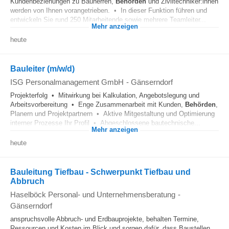
Kundenbeziehungen zu Bauherren,
Behörden
und Ziviltechniker:innen
werden von Ihnen vorangetrieben. • In dieser Funktion führen und
entwickeln Sie rund 250 Mitarbeitende sowie mehrere Teamleiter...
Mehr anzeigen
heute
Bauleiter (m/w/d)
ISG Personalmanagement GmbH
-
Gänserndorf
Projekterfolg • Mitwirkung bei Kalkulation, Angebotslegung und
Arbeitsvorbereitung • Enge Zusammenarbeit mit Kunden,
Behörden
,
Planern und Projektpartnern • Aktive Mitgestaltung und Optimierung
interner Prozesse Ihr Profil • Abgeschlossene bautechnische...
Mehr anzeigen
heute
Bauleitung Tiefbau - Schwerpunkt Tiefbau und
Abbruch
Haselböck Personal- und Unternehmensberatung
-
Gänserndorf
anspruchsvolle Abbruch- und Erdbauprojekte, behalten Termine,
Ressourcen und Kosten im Blick und sorgen dafür, dass Baustellen