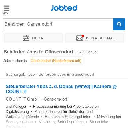
Jobted
Jobted
Jobs
Behörden, Gänserndorf
Filter
Jobs per e-mail
Gehalt
Sortieren nach
Genauer Standort
Unternehmen
Personald
Behörden Jobs in Gänserndorf
1 - 15 von 15
Jobs suchen in
Suchergebnisse - Behörden Jobs in Gänserndorf
Steuerberater Ybbs a. d. Donau (w/m/d) | Karriere @
COUNT IT
COUNT IT GmbH
-
Gänserndorf
und Kollegen • Prozessoptimierung bei Arbeitsabläufen,
Digitalisierung • Ansprechperson für
Behörden
und
Wirtschaftsprüfende • Beratung in Spezialgebieten • Mitwirkung bei
Sonderprojekten • Mitwirkung Betriebsprüfung • Steuerliche
Optimierung...