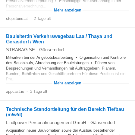
Personalverrechnerprüfung • Einschlägige Berufserfahrung in der
Personalverrechnung...
Mehr anzeigen
stepstone.at
-
2 Tage alt
Bauleiter:in Verkehrswegebau Laa / Thaya und
Gerasdorf / Wien
STRABAG SE
-
Gänserndorf
Mitwirken bei der Angebotsbearbeitung • Organisation und Kontrolle
des Bauablaufs, Abrechnung der Bauleistungen • Führen von
Besprechungen und Verhandlungen mit Auftraggebern, Planern,
Kunden,
Behörden
und Geschäftspartnern Für diese Position ist ein
Pre...
Mehr anzeigen
appcast.io
-
3 Tage alt
Technische Standortleitung für den Bereich Tiefbau
(m/w/d)
Lindlpower Personalmanagement GmbH
-
Gänserndorf
Akquisition neuer Bauvorhaben sowie der Ausbau bestehender