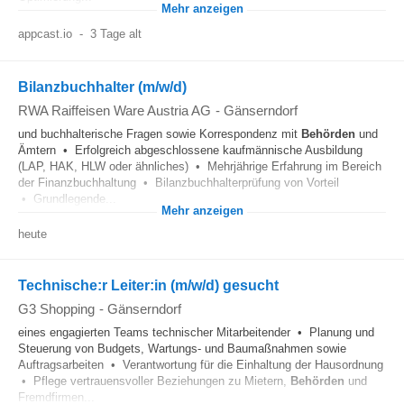
Mehr anzeigen
appcast.io
-
3 Tage alt
Bilanzbuchhalter (m/w/d)
RWA Raiffeisen Ware Austria AG
-
Gänserndorf
und buchhalterische Fragen sowie Korrespondenz mit
Behörden
und
Ämtern • Erfolgreich abgeschlossene kaufmännische Ausbildung
(LAP, HAK, HLW oder ähnliches) • Mehrjährige Erfahrung im Bereich
der Finanzbuchhaltung • Bilanzbuchhalterprüfung von Vorteil
• Grundlegende...
Mehr anzeigen
heute
Technische:r Leiter:in (m/w/d) gesucht
G3 Shopping
-
Gänserndorf
eines engagierten Teams technischer Mitarbeitender • Planung und
Steuerung von Budgets, Wartungs- und Baumaßnahmen sowie
Auftragsarbeiten • Verantwortung für die Einhaltung der Hausordnung
• Pflege vertrauensvoller Beziehungen zu Mietern,
Behörden
und
Fremdfirmen...