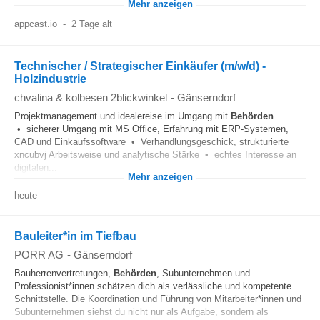
Mehr anzeigen
appcast.io
-
2 Tage alt
Technischer / Strategischer Einkäufer (m/w/d) -
Holzindustrie
chvalina & kolbesen 2blickwinkel
-
Gänserndorf
Projektmanagement und idealereise im Umgang mit
Behörden
• sicherer Umgang mit MS Office, Erfahrung mit ERP-Systemen,
CAD und Einkaufssoftware • Verhandlungsgeschick, strukturierte
xncubvj Arbeitsweise und analytische Stärke • echtes Interesse an
digitalen...
Mehr anzeigen
heute
Bauleiter*in im Tiefbau
PORR AG
-
Gänserndorf
Bauherrenvertretungen,
Behörden
, Subunternehmen und
Professionist*innen schätzen dich als verlässliche und kompetente
Schnittstelle. Die Koordination und Führung von Mitarbeiter*innen und
Subunternehmen siehst du nicht nur als Aufgabe, sondern als