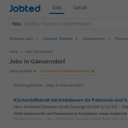
Jobted
Jobs
Gehalt
Was
Sortieren nach
Genauer Standort
Unternehmen
Persona
>
Home
Jobs Gänserndorf
Jobs in Gänserndorf
Jobs suchen in
Gänserndorf (Niederösterreich)
Suchergebnisse - Jobs in Gänserndorf
Küchenhilfskraft mit Ambitionen für Patisserie und Kal
Herz-Kreislauf-Zentrum Groß Gerungs GmbH & Co KG
-
Gä
Hohe medizinische und therapeutische Kompetenz sowie modernste B
Niederösterreichs – dem Waldviertel, das alles bietet Ihnen das Herz