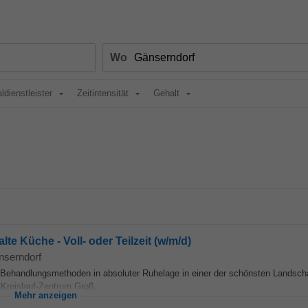
Wo
ldienstleister
Zeitintensität
Gehalt
te Küche - Voll- oder Teilzeit (w/m/d)
nserndorf
ehandlungsmethoden in absoluter Ruhelage in einer der schönsten Landsch
-Kreislauf-Zentrum Groß...
Mehr anzeigen