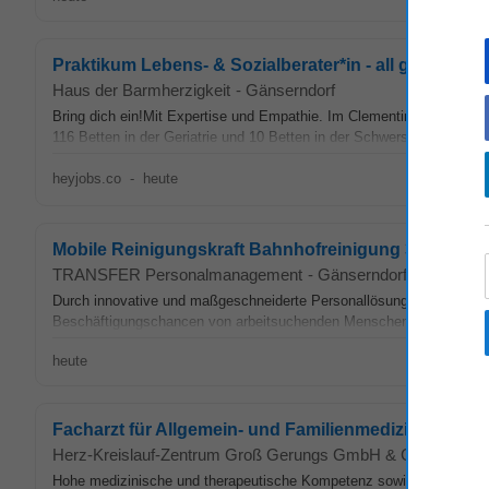
Praktikum Lebens- & Sozialberater*in - all genders
Haus der Barmherzigkeit
-
Gänserndorf
Bring dich ein!Mit Expertise und Empathie. Im Clementinum in Kirchs
116 Betten in der Geriatrie und 10 Betten in der Schwerstpflege. Nat
heyjobs.co
-
heute
Mobile Reinigungskraft Bahnhofreinigung 3500 Krem
TRANSFER Personalmanagement
-
Gänserndorf
Durch innovative und maßgeschneiderte Personallösungen steigern wi
Beschäftigungschancen von arbeitsuchenden Menschen. Wir suchen 
heute
Facharzt für Allgemein- und Familienmedizin (w/m/d) | 
Herz-Kreislauf-Zentrum Groß Gerungs GmbH & Co KG
-
Gä
Hohe medizinische und therapeutische Kompetenz sowie modernste B