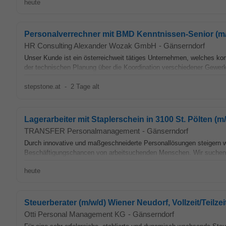
heute
Personalverrechner mit BMD Kenntnissen-Senior (m/w)
HR Consulting Alexander Wozak GmbH
-
Gänserndorf
Unser Kunde ist ein österreichweit tätiges Unternehmen, welches kom
der technischen Planung über die Koordination verschiedener Gewerk
stepstone.at
-
2 Tage alt
Lagerarbeiter mit Staplerschein in 3100 St. Pölten (m
TRANSFER Personalmanagement
-
Gänserndorf
Durch innovative und maßgeschneiderte Personallösungen steigern wi
Beschäftigungschancen von arbeitsuchenden Menschen. Wir suchen f
heute
Steuerberater (m/w/d) Wiener Neudorf, Vollzeit/Teilzei
Otti Personal Management KG
-
Gänserndorf