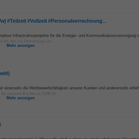
 #Teilzeit #Vollzeit #Personalverrechnung...
plexe Infrastrukturprojekte für die Energie- und Kommunikationsversorgung re
e bis hin zur Umsetzung vor...
Mehr anzeigen
/w/d)
r einerseits die Wettbewerbsfähigkeit unserer Kunden und andererseits erhöh
ür unseren Kunden in 3100 St....
Mehr anzeigen
t