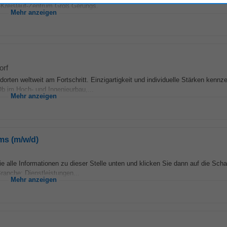
z-Kreislauf-Zentrum Groß Gerungs.
Mehr anzeigen
orf
en weltweit am Fortschritt. Einzigartigkeit und individuelle Stärken kennz
Ob im Hoch- und Ingenieurbau,...
Mehr anzeigen
ems (m/w/d)
alle Informationen zu dieser Stelle unten und klicken Sie dann auf die Scha
Branche: Dienstleistungen...
Mehr anzeigen