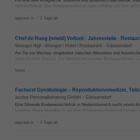
Für eine sehr erfolgreiche, etablierte und dynamisch wachsende Steu
Vollzeit/Teilzeit. Das Aufgabengebiet ist sehr vielfältig und breit gefäc
appcast.io
-
2 Tage alt
Chef de Rang (m/w/d) Vollzeit · Jahresstelle · Restau
Weingut Nigl - Weingut / Hotel / Restaurant
-
Gänserndorf
Am Tor zur Wachau, eingebettet zwischen Weinreben und historischen
authentischen Genuss. Zur Verstärkung unseres Restaurantteams suc
heute
Facharzt Gynäkologie – Reproduktionsmedizin, Teilz
acctus Personalberatung GmbH
-
Gänserndorf
Eine führende Kinderwunschklinik in Niederösterreich sucht eine/n Kin
begleiten Paare empathisch auf ihrer Kinderwunschreise und tragen 
appcast.io
-
4 Tage alt