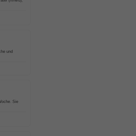
ater (m/w/d),
che und
 Woche. Sie