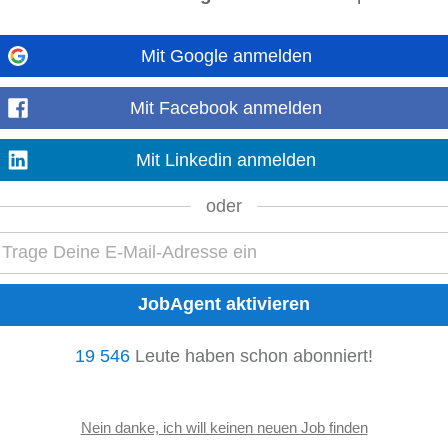
Mit Google anmelden
Mit Facebook anmelden
tetten hat Pflege lange Tradition. Das vor mehr als 100 Jahren eröffnete Haus
ürlich nach modernsten...
Mehr anzeigen
Mit Linkedin anmelden
oder
s (m/w/d)
r einerseits die Wettbewerbsfähigkeit unserer Kunden und andererseits erhöh
für unseren Kunden in 3500 Krems...
Mehr anzeigen
19 546
Leute haben schon abonniert!
Voll- oder Teilzeit
nserndorf
ehandlungsmethoden in absoluter Ruhelage in einer der schönsten Landsch