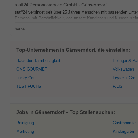
staff24 Personalservice GmbH
-
Gänserndorf
staff24 verbindet seit über 25 Jahren Menschen mit passenden Untern
Personal mit Persönlichkeit, das unsere Kundinnen und Kunden nicht n
heute
Top-Unternehmen in Gänserndorf, die einstellen:
Haus der Barmherzigkeit
Eblinger & Pa
GMS GOURMET
Volkswagen
Lucky Car
Leyrer + Graf
TEST-FUCHS
F/LIST
Jobs in Gänserndorf – Top Stellensuchen:
Reinigung
Gastronomie
Marketing
Kindergarten