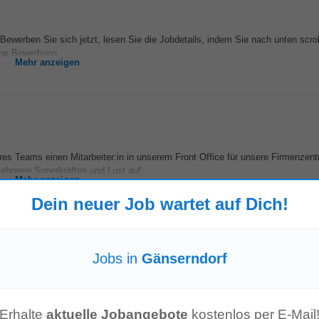
Bewerben Sie sich jetzt, lesen Sie die Jobdetails, indem Sie nach unten scro
ine Bewerbung...
Mehr anzeigen
s Teams einen Mitarbeiter:in in unserem Front Office für unsere Firmenzentr
ehreren Superkräften und Lust auf...
Mehr anzeigen
Dein neuer Job wartet auf Dich!
Voll- oder Teilzeit
Jobs in
Gänserndorf
nserndorf
ehandlungsmethoden in absoluter Ruhelage in einer der schönsten Landsch
-Kreislauf-Zentrum Groß...
Mehr anzeigen
Erhalte
aktuelle Jobangebote
kostenlos per E-Mail