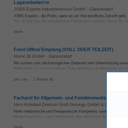
Lagerarbeiter/-in
JOBS Experts Industrieservice GmbH
-
Gänserndorf
JOBS Experts - die Profis, wenn es um Ihre berufliche Zukunft geht. 
Sie, ob Sie über die erforderlichen Fähigkeiten verfügen, bevor Sie e
heute
Front Office/ Empfang (VOLL ODER TEILZEIT)
Home 36 GmbH
-
Gänserndorf
Wir suchen zum nächstmöglichen Zeitpunkt eine Unterstützung unsere
Wöllersdorf. In unserem kleinen Team benötigen wir Mitarbeiter mit m
join.com
-
1 Woche alt
Facharzt für Allgemein- und Familienmedizin (w/m/d) | 
Herz-Kreislauf-Zentrum Groß Gerungs GmbH & Co KG
-
Gä
Hohe medizinische und therapeutische Kompetenz sowie modernste B
Niederösterreichs – dem Waldviertel, das alles bietet Ihnen das Herz
heute