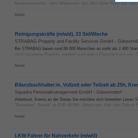
Niederösterreichs – dem Waldviertel, das alles bietet Ihnen das Her
heute
Reinigungskräfte (m/w/d), 33 Std/Woche
STRABAG Property and Facility Services GmbH
-
Gänsernd
Bei STRABAG bauen rund 89.000 Menschen an mehr als 2.400 Standort
nicht nur unsere Projekte, sondern auch jede:n Einzelne:n von uns. 
heute
Bilanzbuchhalter:in, Vollzeit oder Teilzeit ab 25h, Kr
Squadra Personalmanagement GmbH
-
Gänserndorf
Arbeitsort: Krems an der Donau Sie möchten sich bewerben Lesen Sie 
"Bewerben". Gehalt: ab EUR 49.000,- Arbeitszeit: Voll- oder Teilzeit 
heute
LKW Fahrer für Nahverkehr (m/w/d)