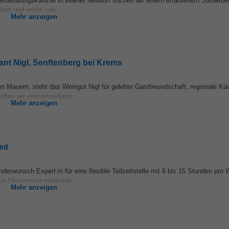
erberatungskanzlei in Wiener Neudorf suchen wir eine/n erfahrene/n Steuerber
hert und reicht von...
Mehr anzeigen
rant Nigl, Senftenberg bei Krems
 Mauern, steht das Weingut Nigl für gelebte Gastfreundschaft, regionale Kü
hen wir eine engagierte...
Mehr anzeigen
eit
derwunsch Expert:in für eine flexible Teilzeitstelle mit 6 bis 15 Stunden pro
zur Umsetzung moderner...
Mehr anzeigen