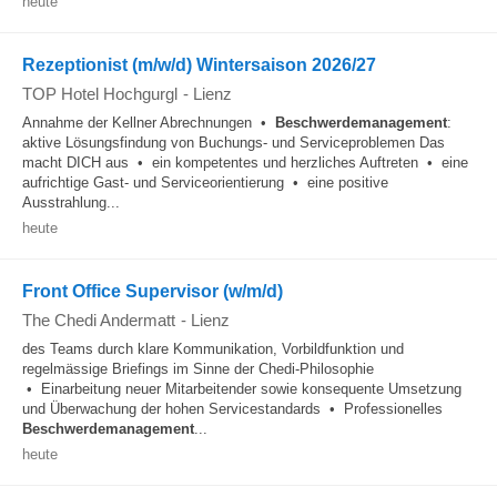
heute
Rezeptionist (m/w/d) Wintersaison 2026/27
TOP Hotel Hochgurgl
-
Lienz
Annahme der Kellner Abrechnungen •
Beschwerdemanagement
:
aktive Lösungsfindung von Buchungs- und Serviceproblemen Das
macht DICH aus • ein kompetentes und herzliches Auftreten • eine
aufrichtige Gast- und Serviceorientierung • eine positive
Ausstrahlung...
heute
Front Office Supervisor (w/m/d)
The Chedi Andermatt
-
Lienz
des Teams durch klare Kommunikation, Vorbildfunktion und
regelmässige Briefings im Sinne der Chedi-Philosophie
• Einarbeitung neuer Mitarbeitender sowie konsequente Umsetzung
und Überwachung der hohen Servicestandards • Professionelles
Beschwerdemanagement
...
heute