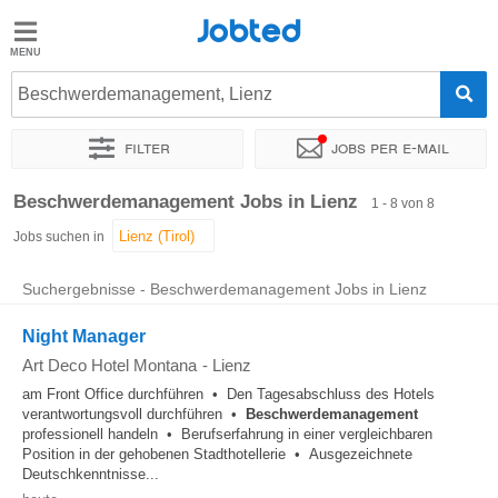
Jobted
Jobted
Jobs
Beschwerdemanagement, Lienz
Filter
Jobs per e-mail
Gehalt
Sortieren nach
Genauer Standort
Unternehmen
Beschwerdemanagement Jobs in Lienz
1 - 8 von 8
Jobs suchen in
Suchergebnisse - Beschwerdemanagement Jobs in Lienz
Night Manager
Art Deco Hotel Montana
-
Lienz
am Front Office durchführen • Den Tagesabschluss des Hotels
verantwortungsvoll durchführen •
Beschwerdemanagement
professionell handeln • Berufserfahrung in einer vergleichbaren
Position in der gehobenen Stadthotellerie • Ausgezeichnete
Deutschkenntnisse...