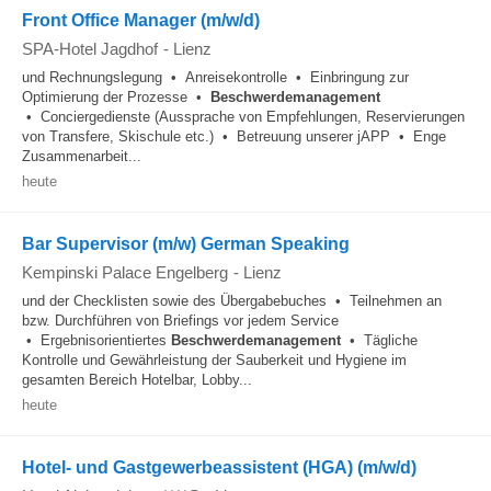
Front Office Manager (m/w/d)
SPA-Hotel Jagdhof
-
Lienz
und Rechnungslegung • Anreisekontrolle • Einbringung zur
Optimierung der Prozesse •
Beschwerdemanagement
• Conciergedienste (Aussprache von Empfehlungen, Reservierungen
von Transfere, Skischule etc.) • Betreuung unserer jAPP • Enge
Zusammenarbeit...
heute
Bar Supervisor (m/w) German Speaking
Kempinski Palace Engelberg
-
Lienz
und der Checklisten sowie des Übergabebuches • Teilnehmen an
bzw. Durchführen von Briefings vor jedem Service
• Ergebnisorientiertes
Beschwerdemanagement
• Tägliche
Kontrolle und Gewährleistung der Sauberkeit und Hygiene im
gesamten Bereich Hotelbar, Lobby...
heute
Hotel- und Gastgewerbeassistent (HGA) (m/w/d)