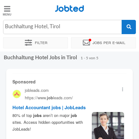
Jobted
Jobted
Jobs
Buchhaltung Hotel, Tirol
Filter
Jobs per e-mail
Gehalt
Buchhaltung Hotel Jobs in Tirol
Sortieren nach
Unternehmen
Zeitintensität
1 - 5 von 5