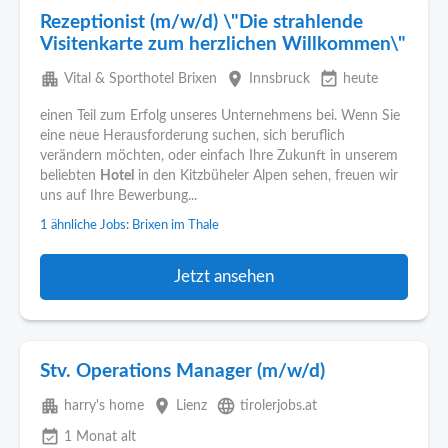
Rezeptionist (m/w/d) \"Die strahlende
Visitenkarte zum herzlichen Willkommen\"
apartment
place
event_available
Vital & Sporthotel Brixen
Innsbruck
heute
einen Teil zum Erfolg unseres Unternehmens bei. Wenn Sie
eine neue Herausforderung suchen, sich beruflich
verändern möchten, oder einfach Ihre Zukunft in unserem
beliebten
Hotel
in den Kitzbüheler Alpen sehen, freuen wir
uns auf Ihre Bewerbung...
1 ähnliche Jobs: Brixen im Thale
Jetzt ansehen
Stv. Operations Manager (m/w/d)
apartment
place
language
harry's home
Lienz
tirolerjobs.at
event_available
1 Monat alt