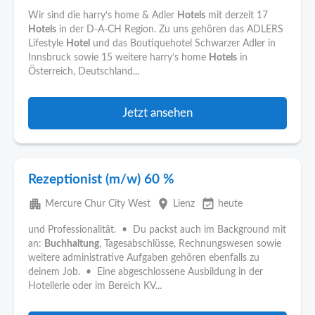
Wir sind die harry‘s home & Adler
Hotels
mit derzeit 17
Hotels
in der D-A-CH Region. Zu uns gehören das ADLERS
Lifestyle
Hotel
und das Boutiquehotel Schwarzer Adler in
Innsbruck sowie 15 weitere harry‘s home
Hotels
in
Österreich, Deutschland...
Jetzt ansehen
Rezeptionist (m/w) 60 %
apartment
place
event_available
Mercure Chur City West
Lienz
heute
und Professionalität. • Du packst auch im Background mit
an:
Buchhaltung
, Tagesabschlüsse, Rechnungswesen sowie
weitere administrative Aufgaben gehören ebenfalls zu
deinem Job. • Eine abgeschlossene Ausbildung in der
Hotellerie oder im Bereich KV...