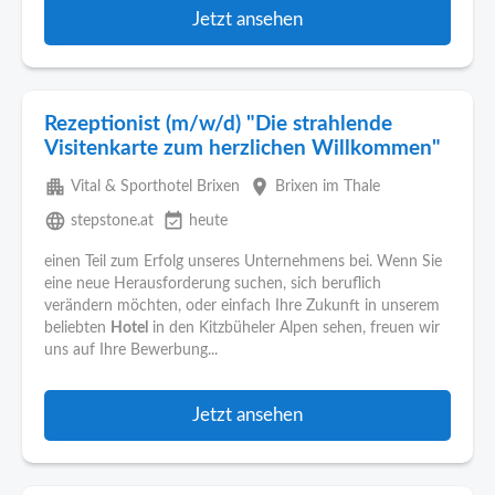
Jetzt ansehen
Rezeptionist (m/w/d) "Die strahlende
Visitenkarte zum herzlichen Willkommen"
apartment
place
Vital & Sporthotel Brixen
Brixen im Thale
language
event_available
stepstone.at
heute
einen Teil zum Erfolg unseres Unternehmens bei. Wenn Sie
eine neue Herausforderung suchen, sich beruflich
verändern möchten, oder einfach Ihre Zukunft in unserem
beliebten
Hotel
in den Kitzbüheler Alpen sehen, freuen wir
uns auf Ihre Bewerbung...
Jetzt ansehen