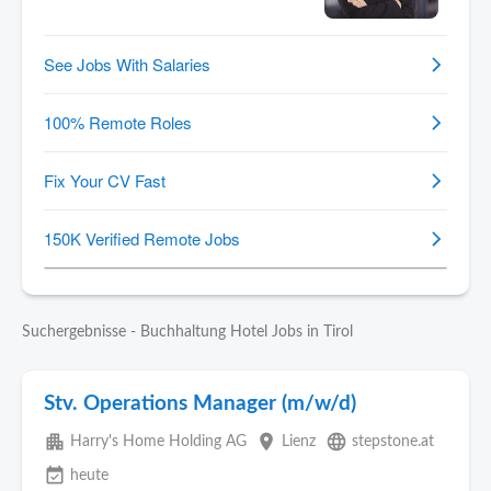
Suchergebnisse - Buchhaltung Hotel Jobs in Tirol
Stv. Operations Manager (m/w/d)
apartment
place
language
Harry's Home Holding AG
Lienz
stepstone.at
event_available
heute