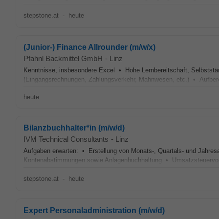
stepstone.at
-
heute
(Junior-) Finance Allrounder (m/w/x)
Pfahnl Backmittel GmbH
-
Linz
Kenntnisse, insbesondere Excel • Hohe Lernbereitschaft, Selbstständ
(Eingangsrechnungen, Zahlungsverkehr, Mahnwesen, etc.) • Aufberei
heute
Bilanzbuchhalter*in (m/w/d)
IVM Technical Consultants
-
Linz
Aufgaben erwarten: • Erstellung von Monats-, Quartals- und Jahr
Kontenabstimmungen sowie Anlagenbuchhaltung • Umsatzsteuervoran
stepstone.at
-
heute
Expert Personaladministration (m/w/d)