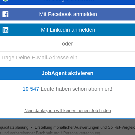
Mit Facebook anmelden
lick und suchst eine Rolle, die perfekt zu deiner Lebenssituation passt? Werd
Mit Linkedin anmelden
chhaltung
(d/w/m) Teilzeit (ab 30h...
Mehr anzeigen
oder
Aufbau des mehrköpfigen Rechnungswesen Teams • Verantwortung für die Erst
eitgerechten
Buchhaltung
• Zentrale...
Mehr anzeigen
19 547
Leute haben schon abonniert!
quiditätsplanung • Erstellung monatlicher Auswertungen und Soll-Ist-Verglei
 und vorbereitender
Buchhaltung
/ Personalverrechnung...