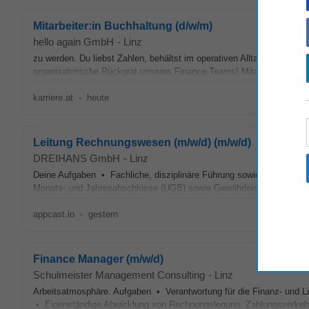
Mitarbeiter:in Buchhaltung (d/w/m)
hello again GmbH
-
Linz
zu werden. Du liebst Zahlen, behältst im operativen Alltag den Überb
organisatorische Rückgrat unseres Finance-Teams! Mitarbeiter:in
Bu
karriere.at
-
heute
Leitung Rechnungswesen (m/w/d) (m/w/d)
DREIHANS GmbH
-
Linz
Deine Aufgaben • Fachliche, disziplinäre Führung sowie weiterer 
Monats- und Jahresabschlüsse (UGB) sowie Gewährleistung einer z
appcast.io
-
gestern
Finance Manager (m/w/d)
Schulmeister Management Consulting
-
Linz
Arbeitsatmosphäre. Aufgaben • Verantwortung für die Finanz- und Li
• Eigenständige Abwicklung von Rechnungslegung, Zahlungsverkehr