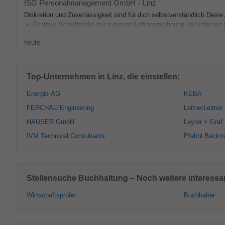
ISG Personalmanagement GmbH
-
Linz
Diskretion und Zuverlässigkeit sind für dich selbstverständlich De
• Zentrale Schnittstelle zur externen Lohnverrechnung und internen
heute
Top-Unternehmen in Linz, die einstellen:
Energie AG
KEBA
FERCHAU Engineering
LeitnerLeitner
HAUSER GmbH
Leyrer + Graf
IVM Technical Consultants
Pfahnl Backmi
Stellensuche Buchhaltung – Noch weitere interessan
Wirtschaftsprüfer
Buchhalter