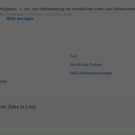
ine Aufgaben: • Vor- und Nachbereitung der monatlichen Lohn- und Gehaltsver
Buchhaltung
• Prüfung und Verbuchung...
Mehr anzeigen
PwC
Reichl und Partner
WAG Wohnungsanlagen
ttel
te Jobs in Linz: