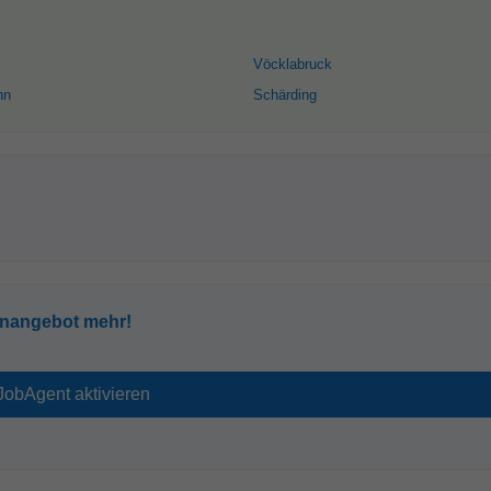
Vöcklabruck
nn
Schärding
enangebot mehr!