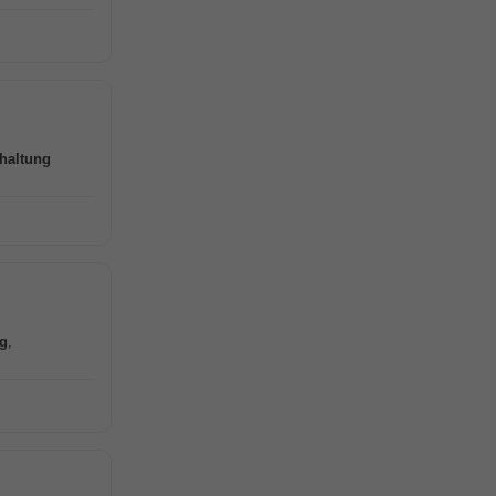
haltung
g
,