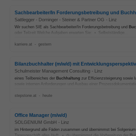
Sachbearbeiter/In Forderungsbetreibung und Buchh
Sattlegger - Dorninger - Steiner & Partner OG
-
Linz
Wir suchen SIE als Sachbearbeiter/In Forderungsbetreibung und
Buc
oder Teilzeit Welche Aufgaben erwarten Sie: • Selbstständige...
karriere.at
-
gestern
Bilanzbuchhalter (m/w/d) mit Entwicklungsperspekti
Schulmeister Management Consulting
-
Linz
eines Teilbereiches der
Buchhaltung
zur Effizienzsteigerung sowie 
sowie internen Anforderungen und Ausbau einer Prozessdokumentati
stepstone.at
-
heute
Office Manager (m/w/d)
SOLGENIUM GmbH
-
Linz
im Hintergrund alle Fäden zusammen und übernimmst bei Solgenium e
Tagesgeschäft alles läuft. • du übernimmst die Vorbereitung der
Bu