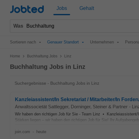
Jobted
Jobs
Gehalt
Was
Sortieren nach
Genauer Standort
Unternehmen
Persona
>
>
Home
Buchhaltung Jobs
Linz
Buchhaltung Jobs in Linz
Suchergebnisse - Buchhaltung Jobs in Linz
Kanzleiassistent/In Sekretariat / Mitarbeiter/In Ford
Anwaltssocietät Sattlegger, Dorninger, Steiner & Partner
-
Lin
Wir haben den richtigen Job für Sie - Team Linz • Kanzleiassistent
Stärken liegen – wir haben den richtigen Job für Sie! Ihr Aufgabengebie
join.com
-
heute