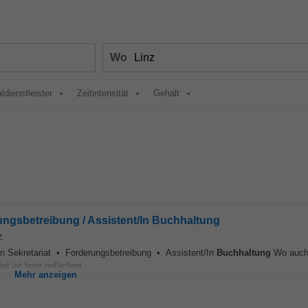
Wo
ldienstleister
Zeitintensität
Gehalt
erungsbetreibung / Assistent/In Buchhaltung
z
/In Sekretariat • Forderungsbetreibung • Assistent/In
Buchhaltung
Wo auch 
t ist breit gefächert...
Mehr anzeigen