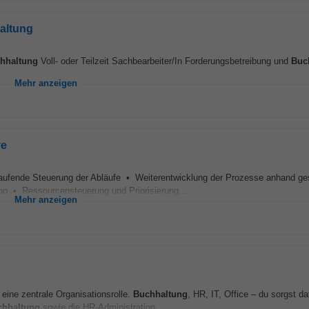
altung
hhaltung
Voll- oder Teilzeit Sachbearbeiter/In Forderungsbetreibung und
Buc
Mehr anzeigen
ve
laufende Steuerung der Abläufe • Weiterentwicklung der Prozesse anhand ges
on • Ressourcensteuerung und Priorisierung...
Mehr anzeigen
ine zentrale Organisationsrolle.
Buchhaltung
, HR, IT, Office – du sorgst da
chhaltung
sowie die HR-Administration...