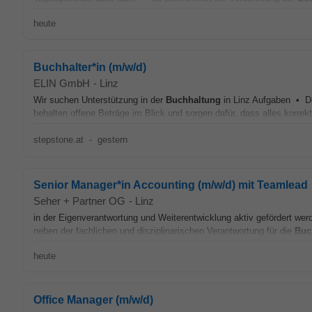
heute
Buchhalter*in (m/w/d)
ELIN GmbH
-
Linz
Wir suchen Unterstützung in der
Buchhaltung
in Linz Aufgaben • D
behalten offene Beträge im Blick und sorgen dafür, dass alles korrekt
stepstone.at
-
gestern
Senior Manager*in Accounting (m/w/d) mit Teamlead
Seher + Partner OG
-
Linz
in der Eigenverantwortung und Weiterentwicklung aktiv gefördert wer
neben der fachlichen und disziplinarischen Verantwortung für die
Buc
heute
Office Manager (m/w/d)