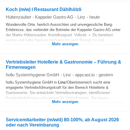
Koch (m/w) I Restaurant Dählhölzli
Hüttenzauber - Kappeler Gastro AG
-
Linz
-
heute
Wundervolle Orte, herrlich Aussichten und unvergessliche Berg-
Erlebnisse, das verbindet die Betriebe der Kappeler Gastro AG unter
der Marke Hüttenzauber. Anstellungsart: Vollzeit • Du bereitest
warme und kalte Speisen fachgerecht nach Rezept zu und...
Mehr anzeigen
Vertriebsleiter Hotellerie & Gastronomie – Führung &
Firmenwagen
hollu Systemhygiene GmbH
-
Linz
-
appcast.io
-
gestern
hollu Systemhygiene GmbH in
Linz
/Oberösterreich sucht eine
engagierte Vertriebsführungskraft für den Bereich Hotellerie &
Gastronomie. Sie entwickeln Vertriebsstrategien, identifizieren
Kundenbedürfnisse und steuern Ihr Vertriebsteam. Sie bauen...
Mehr anzeigen
Servicemitarbeiter (m/w/d) 80-100%, ab August 2026
oder nach Vereinbarung