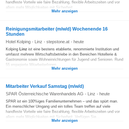
handfeste Vorteile wie faire Bezahlung, flexible Arbeitszeiten und vor
allem mehr Möglichkeiten mit Sicherheit.
Mehr anzeigen
Reinigungsmitarbeiter (m/w/d) Wochenende 16
Stunden
Hotel Kolping
-
Linz
-
stepstone.at
-
heute
Kolping
Linz
ist eine bestens etablierte, renommierte Institution und
umfasst mehrere Wirtschaftsbetriebe in den Bereichen Hotellerie &
Gastronomie sowie Wohneinrichtungen für Jugend und Senioren. Rund
55 engagierte MitarbeiterInnen...
Mehr anzeigen
Mitarbeiter Verkauf Samstag (m/w/d)
SPAR Österreichische Warenhandels AG
-
Linz
-
heute
SPAR ist ein 100%iges Familienunternehmen – und das spürt man.
Ein menschlicher Umgang und ein tolles Team treffen auf viele
handfeste Vorteile wie faire Bezahlung, flexible Arbeitszeiten und vor
allem mehr Möglichkeiten mit Sicherheit. Verfügen Sie...
Mehr anzeigen