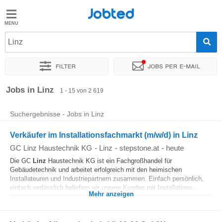
Jobted
Jobted
Jobs
Linz
Filter
Jobs per e-mail
Gehalt
Sortieren nach
Genauer Standort
Unternehmen
Personald
Jobs in Linz
1 - 15 von 2 619
Suchergebnisse - Jobs in Linz
Verkäufer im Installationsfachmarkt (m/w/d) in Linz
GC Linz Haustechnik KG
-
Linz
-
stepstone.at
-
heute
Die GC
Linz
Haustechnik KG ist ein Fachgroßhandel für
Gebäudetechnik und arbeitet erfolgreich mit den heimischen
Installateuren und Industriepartnern zusammen. Einfach persönlich,
einfach verlässlich beliefern wir unsere Kunden mit Installations...
Mehr anzeigen