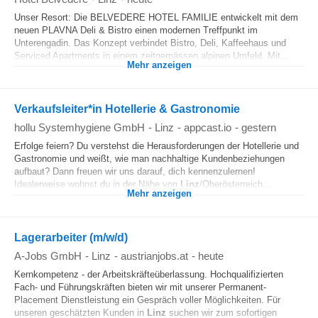
Unser Resort: Die BELVEDERE HOTEL FAMILIE entwickelt mit dem
neuen PLAVNA Deli & Bistro einen modernen Treffpunkt im
Unterengadin. Das Konzept verbindet Bistro, Deli, Kaffeehaus und
Serviced Apartments in einem zeitgemässen alpinen Umfeld. Mit...
Mehr anzeigen
Verkaufsleiter*in Hotellerie & Gastronomie
hollu Systemhygiene GmbH
-
Linz
-
appcast.io
-
gestern
Erfolge feiern? Du verstehst die Herausforderungen der Hotellerie und
Gastronomie und weißt, wie man nachhaltige Kundenbeziehungen
aufbaut? Dann freuen wir uns darauf, dich kennenzulernen!
Idealerweise wohnst du in der Nähe von
Linz
/Oberösterreich...
Mehr anzeigen
Lagerarbeiter (m/w/d)
A-Jobs GmbH
-
Linz
-
austrianjobs.at
-
heute
Kernkompetenz - der Arbeitskräfteüberlassung. Hochqualifizierten
Fach- und Führungskräften bieten wir mit unserer Permanent-
Placement Dienstleistung ein Gespräch voller Möglichkeiten. Für
unseren geschätzten Kunden in
Linz
suchen wir zum sofortigen