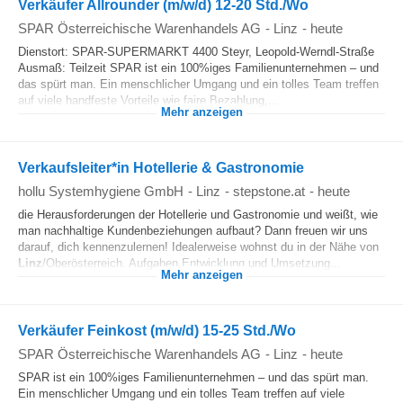
Verkäufer Allrounder (m/w/d) 12-20 Std./Wo
SPAR Österreichische Warenhandels AG
-
Linz
-
heute
Dienstort: SPAR-SUPERMARKT 4400 Steyr, Leopold-Werndl-Straße
Ausmaß: Teilzeit SPAR ist ein 100%iges Familienunternehmen – und
das spürt man. Ein menschlicher Umgang und ein tolles Team treffen
auf viele handfeste Vorteile wie faire Bezahlung,...
Mehr anzeigen
Verkaufsleiter*in Hotellerie & Gastronomie
hollu Systemhygiene GmbH
-
Linz
-
stepstone.at
-
heute
die Herausforderungen der Hotellerie und Gastronomie und weißt, wie
man nachhaltige Kundenbeziehungen aufbaut? Dann freuen wir uns
darauf, dich kennenzulernen! Idealerweise wohnst du in der Nähe von
Linz
/Oberösterreich. Aufgaben Entwicklung und Umsetzung...
Mehr anzeigen
Verkäufer Feinkost (m/w/d) 15-25 Std./Wo
SPAR Österreichische Warenhandels AG
-
Linz
-
heute
SPAR ist ein 100%iges Familienunternehmen – und das spürt man.
Ein menschlicher Umgang und ein tolles Team treffen auf viele