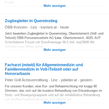
Eintritt...
Mehr anzeigen
Zugbegleiter:in Quereinstieg
ÖBB-Konzern
-
Linz
-
karriere.at
-
heute
Jetzt bewerben Zugbegleiter:in Quereinstieg, Oberösterreich (Voll- und
Teilzeit) ÖBB-Personenverkehr AG
Linz
, Oberösterreich, 4020, AUT
Schichtdienst Fixzeit mit SonnFeiertage 38,5 Std. req23600 Wir
möchten neue Wege gehen...
Mehr anzeigen
Facharzt (m/w/d) für Allgemeinmedizin und
Familienmedizin in Voll-/Teilzeit oder auf
Honorarbasis
Peter Grill Ärztevermittlung
-
Linz
-
jobleiter.at
-
gestern
Für unseren Kunden, eine Kur- und Rehaeinrichtung mit knapp 90
Zimmern, das sich auf die kurative Behandlung von Erkrankungen im
Stütz- und Bewegungsapparat und auf die rehabilitative Behandlung
von Stoffwechselerkrankungen spezialisiert hat,...
Mehr anzeigen