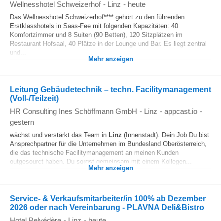
Wellnesshotel Schweizerhof
-
Linz
-
heute
Das Wellnesshotel Schweizerhof**** gehört zu den führenden
Erstklasshotels in Saas-Fee mit folgenden Kapazitäten: 40
Komfortzimmer und 8 Suiten (90 Betten), 120 Sitzplätzen im
Restaurant Hofsaal, 40 Plätze in der Lounge und Bar. Es liegt zentral
und...
Mehr anzeigen
Leitung Gebäudetechnik – techn. Facilitymanagement
(Voll-/Teilzeit)
HR Consulting Ines Schöffmann GmbH
-
Linz
-
appcast.io
-
gestern
wächst und verstärkt das Team in
Linz
(Innenstadt). Dein Job Du bist
Ansprechpartner für die Unternehmen im Bundesland Oberösterreich,
die das technische Facilitymanagement an meinen Kunden
outgesourct haben. Du sorgst gemeinsam mit einem Kollegen...
Mehr anzeigen
Service- & Verkaufsmitarbeiter/in 100% ab Dezember
2026 oder nach Vereinbarung - PLAVNA Deli&Bistro
Hotel Belvédère
-
Linz
-
heute