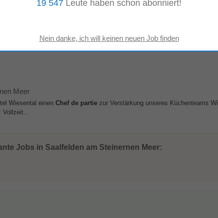
19 547
Leute haben schon abonniert!
w/d)
aalfelden am Steinernen Meer
u täglich die Chance, die Philosophie unseres Hauses zu verkörpern und gem
) / Commis
de
Cuisine (m/w/d) per sofort...
rnen Meer
el Wiesental einen
Chef
de
partie
zur Verstärkung unseres Küchenteams Wir
Vollzeit...
ante Jobs in Saalfelden am Steinernen Meer: