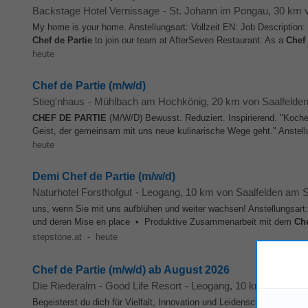
Backstage Hotel Vernissage
-
St. Johann im Pongau
, 30 km 
My home is your home. Anstellungsart: Vollzeit EN: Job Description:
Chef
de
Partie
to join our team at AfterSeven Restaurant. As a
Chef
heute
Chef de Partie (m/w/d)
Stieg'nhaus
-
Mühlbach am Hochkönig
, 20 km von Saalfelde
CHEF
DE
PARTIE
(M/W/D) Bewusst. Reduziert. Inspirierend. "Koche
Geist, der gemeinsam mit uns neue kulinarische Wege geht." Anstellun
heute
Demi Chef de Partie (m/w/d)
Naturhotel Forsthofgut
-
Leogang
, 10 km von Saalfelden am 
uns, wenn Sie mit uns aufblühen und weiter wachsen! Anstellungsa
und deren Mise en place • Produktive Zusammenarbeit mit dem
Ch
stepstone.at
-
heute
Chef de Partie (m/w/d) ab August 2026
Die Riederalm - Good Life Resort
-
Leogang
, 10 km von Saal
Begeisterst du dich für Vielfalt, Innovation und Leidenschaft? Du lie