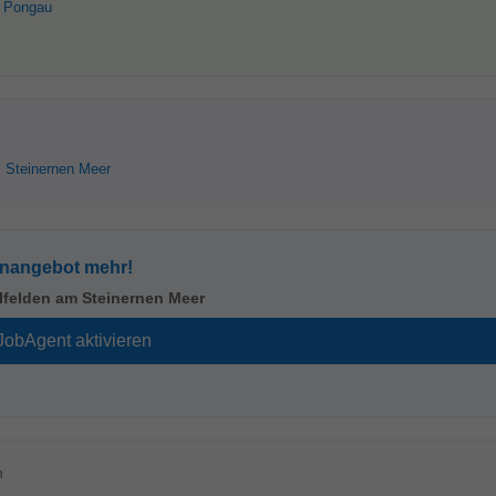
m Pongau
 Steinernen Meer
enangebot mehr!
lfelden am Steinernen Meer
n