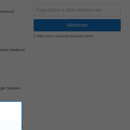
erienced
E-Mails können jederzeit abbestellt werden.
einen kreativen
iger Speisen
genau richtig!