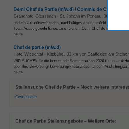
Demi-Chef de Partie (m/w/d) / Commis de Cuisine (m/
Grandhotel Giessbach
-
St. Johann im Pongau
, 30 km von S
und ein zukunftsweisendes, nachhaltiges Arbeitsumfeld. Hier hast d
Team Aussergewöhnliches zu erreichen. Demi-
Chef
de
Partie
(m/w/d
heute
Chef de partie (m/w/d)
Hotel Wiesental
-
Kitzbühel
, 33 km von Saalfelden am Steine
WIR SUCHEN für die kommende Sommersaison 2026 für unser 4*Hot
über Ihre Bewerbung! bewerbung@hotelwiesental.com Anstellungsart: 
heute
Stellensuche Chef de Partie – Noch weitere interess
Gastronomie
Chef de Partie Stellenangebote – Weitere Orte: