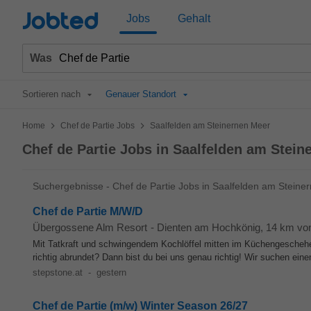
Jobted
Jobs
Gehalt
Was
Sortieren nach
Genauer Standort
>
>
Home
Chef de Partie Jobs
Saalfelden am Steinernen Meer
Chef de Partie Jobs in Saalfelden am Stein
Suchergebnisse - Chef de Partie Jobs in Saalfelden am Steine
Chef de Partie M/W/D
Übergossene Alm Resort
-
Dienten am Hochkönig
, 14 km vo
Mit Tatkraft und schwingendem Kochlöffel mitten im Küchengeschehen
richtig abrundet? Dann bist du bei uns genau richtig! Wir suchen ein
stepstone.at
-
gestern
Chef de Partie (m/w) Winter Season 26/27