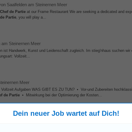
von Saalfelden am Steinernen Meer
Chef
de
Partie
at our Frame Restaurant We are seeking a dedicated and exp
de
Partie
, you will play a...
n am Steinernen Meer
n ist Handwerk, Kunst und Leidenschaft zugleich. Im stieg'nhaus suchen wir 
gsart: Vollzeit...
Steinernen Meer
rt: Vollzeit Aufgaben WAS GIBT ES ZU TUN? • Vor-und Zubereiten hochklass
ef
de
Partie
• Mitwirkung bei der Optimierung der Kosten...
Dein neuer Job wartet auf Dich!
felden am Steinernen Meer
bst regionale Küche, starke Teams und höchste Qualität? Dann bist du bei uns 