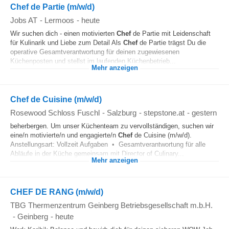
Chef de Partie (m/w/d)
Jobs AT
-
Lermoos
-
heute
Wir suchen dich - einen motivierten
Chef
de Partie mit Leidenschaft
für Kulinarik und Liebe zum Detail Als
Chef
de Partie trägst Du die
operative Gesamtverantwortung für deinen zugewiesenen
Küchenposten und stellst im laufenden Küchenbetrieb...
Mehr anzeigen
Chef de Cuisine (m/w/d)
Rosewood Schloss Fuschl
-
Salzburg
-
stepstone.at
-
gestern
beherbergen. Um unser Küchenteam zu vervollständigen, suchen wir
eine/n motivierte/n und engagierte/n
Chef
de Cuisine (m/w/d).
Anstellungsart: Vollzeit Aufgaben • Gesamtverantwortung für alle
Abläufe in der Küche gemeinsam mit Director of Culinary...
Mehr anzeigen
CHEF DE RANG (m/w/d)
TBG Thermenzentrum Geinberg Betriebsgesellschaft m.b.H.
-
Geinberg
-
heute