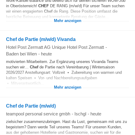
Work-Karibik-Balance und bewirb dich für deinen sicheren WOW-Job
in Oberösterreich!
CHEF
DE RANG (m/w/d) Für unser Team suchen
wir einen engagierten
Chef
de Rang. Diese Position umfasst die
herzliche Betreuung und kompetente Beratung der Gäste...
Mehr anzeigen
Chef de Partie (m/w/d) Vivanda
Hotel Post Zermatt AG Unique Hotel Post Zermatt
-
Baden bei Wien
-
heute
motivierten Mitarbeitern. Zur Ergänzung unseres Vivanda Teams
suchen wir…
Chef
de Partie nach Vereinbarung | Wintersaison
2026/2027 Anstellungsart: Vollzeit • Zubereitung von warmen und
kalten Speisen • Vor- und Nachbereitungsaufgaben
• Mitverantwortlich...
Mehr anzeigen
Chef de Partie (m/w/d)
teampool personal service gmbh
-
Ischgl
-
heute
zielsicher zusammenzubringen. Hast du Lust, gemeinsam mit uns zu
begeistern? Dann werde Teil unseres Teams! Für unseren Kunden,
aus der gehobenen Hotellerie und Gastronomie, suchen wir für die