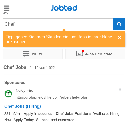
Jobted
Jobted
Jobs
Chef
Tipp: geben Sie Ihren Standort ein, um Jobs in Ihrer Nähe
Gehalt
anzusehen
Filter
Jobs per e-mail
Sortieren nach
Unternehmen
Personaldienstleister
Vertra
Chef Jobs
1 - 15 von 1 622