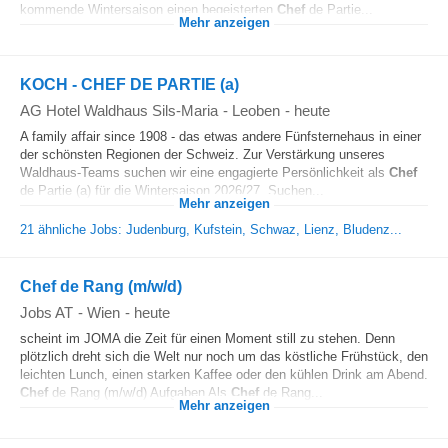
kommende Wintersaison einen begeisterten
Chef
de Partie...
Mehr anzeigen
KOCH - CHEF DE PARTIE (a)
AG Hotel Waldhaus Sils-Maria
-
Leoben
-
heute
A family affair since 1908 - das etwas andere Fünfsternehaus in einer
der schönsten Regionen der Schweiz. Zur Verstärkung unseres
Waldhaus-Teams suchen wir eine engagierte Persönlichkeit als
Chef
de Partie (a) für die Wintersaison 2026/27. Suchen...
Mehr anzeigen
21 ähnliche Jobs: Judenburg, Kufstein, Schwaz, Lienz, Bludenz...
Chef de Rang (m/w/d)
Jobs AT
-
Wien
-
heute
scheint im JOMA die Zeit für einen Moment still zu stehen. Denn
plötzlich dreht sich die Welt nur noch um das köstliche Frühstück, den
leichten Lunch, einen starken Kaffee oder den kühlen Drink am Abend.
Chef
de Rang (m/w/d) Aufgaben Als
Chef
de Rang...
Mehr anzeigen