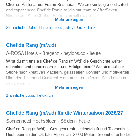
Chef
de Partie at our Frame Restaurant We are seeking a dedicated
and experienced
Chef
de Partie to join our team at AfterSeven
Restaurant. As a
Chef
de Partie, you will play a...
Mehr anzeigen
22 ähnliche Jobs: Hallein, Lienz, Steyr, Graz, Linz...
Chef de Rang (m/w/d)
A-ROSA Hotels
-
Bregenz
-
heyjobs.co
-
heute
Wirst du mit uns als
Chef
de Rang (m/w/d) die Geschichte weiter
schreiben und gemeinsam mit uns Erfolge feiern? Wir sind auf der
Suche nach kreativen Machern, gelassenen Könnern und motivierten
Über-den-Tellerrand-Guckern! Hier kannst du glänzen Dein Leben in
den Bergen...
Mehr anzeigen
1 ähnliche Jobs: Feldkirch
Chef de Rang (m/w/d) für die Wintersaison 2026/27
Sonnenhotel Hochsölden
-
Sölden
-
heute
Chef
de Rang (m/w/d) – Gastgeber mit Leidenschaft und Teamgeist
Hoch oben in den Ötztaler Alpen, auf 2.090 Metern Seehöhe, befindet