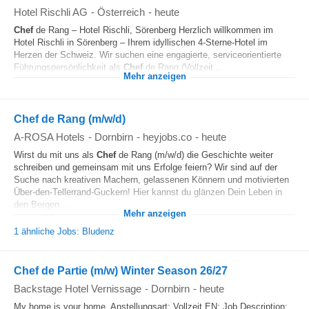
Hotel Rischli AG
-
Österreich
-
heute
Chef
de Rang – Hotel Rischli, Sörenberg Herzlich willkommen im
Hotel Rischli in Sörenberg – Ihrem idyllischen 4-Sterne-Hotel im
Herzen der Schweiz. Wir suchen eine engagierte, serviceorientierte
Führungspersönlichkeit als
Chef
de Rang (Vollzeit...
Mehr anzeigen
Chef de Rang (m/w/d)
A-ROSA Hotels
-
Dornbirn
-
heyjobs.co
-
heute
Wirst du mit uns als
Chef
de Rang (m/w/d) die Geschichte weiter
schreiben und gemeinsam mit uns Erfolge feiern? Wir sind auf der
Suche nach kreativen Machern, gelassenen Könnern und motivierten
Über-den-Tellerrand-Guckern! Hier kannst du glänzen Dein Leben in
den Bergen...
Mehr anzeigen
1 ähnliche Jobs: Bludenz
Chef de Partie (m/w) Winter Season 26/27
Backstage Hotel Vernissage
-
Dornbirn
-
heute
My home is your home. Anstellungsart: Vollzeit EN: Job Description: