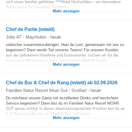
sich unser familiär geführtes ****Hotel Hochsölden – ein besonderer
Rückzugsort für Genießer, Skifahrer...
Mehr anzeigen
Chef de Partie (m/w/d)
Jobs AT
-
Mayrhofen
-
heute
zielsicher zusammenzubringen. Hast du Lust, gemeinsam mit uns zu
begeistern? Dann werde Teil unseres Teams! Für unseren Kunden,
aus der gehobenen Hotellerie und Gastronomie, suchen wir für die
kommende Wintersaison einen begeisterten
Chef
de Partie...
Mehr anzeigen
Chef de Bar & Chef de Rang (m/w/d) ab 02.09.2026
Familien Natur Resort Moar Gut
-
Großarl
-
heute
Du möchtest unsere Gäste mit exzellenten Drinks und herzlichem
Service begeistern? Dann bist du im Familien Natur Resort MOAR
GUT genau richtig! In dieser abwechslungsreichen Position bist du an
2–3 Tagen pro Woche als
Chef
de Bar im Einsatz...
Mehr anzeigen