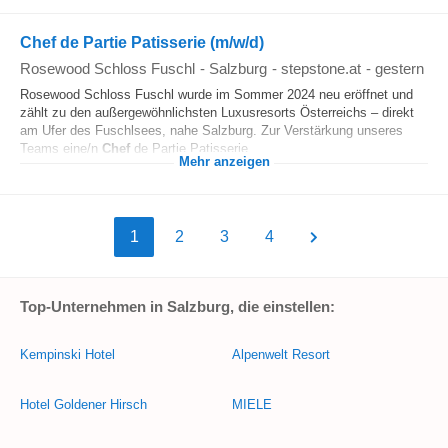
Chef de Partie Patisserie (m/w/d)
Rosewood Schloss Fuschl
-
Salzburg
-
stepstone.at
-
gestern
Rosewood Schloss Fuschl wurde im Sommer 2024 neu eröffnet und
zählt zu den außergewöhnlichsten Luxusresorts Österreichs – direkt
am Ufer des Fuschlsees, nahe Salzburg. Zur Verstärkung unseres
Teams eine/n
Chef
de Partie Patisserie...
Mehr anzeigen
1
2
3
4
Top-Unternehmen in Salzburg, die einstellen:
Kempinski Hotel
Alpenwelt Resort
Hotel Goldener Hirsch
MIELE