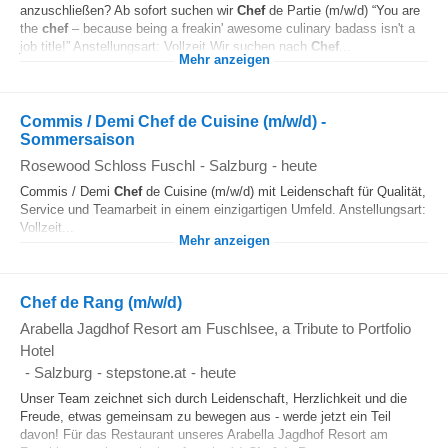
anzuschließen? Ab sofort suchen wir
Chef
de Partie (m/w/d) “You are
the
chef
– because being a freakin' awesome culinary badass isn't a
job title!” Anstellungsart: Vollzeit Wir suchen nach
Chef
...
Mehr anzeigen
Commis / Demi Chef de Cuisine (m/w/d) -
Sommersaison
Rosewood Schloss Fuschl
-
Salzburg
-
heute
Commis / Demi
Chef
de Cuisine (m/w/d) mit Leidenschaft für Qualität,
Service und Teamarbeit in einem einzigartigen Umfeld. Anstellungsart:
Vollzeit...
Mehr anzeigen
Chef de Rang (m/w/d)
Arabella Jagdhof Resort am Fuschlsee, a Tribute to Portfolio
Hotel
-
Salzburg
-
stepstone.at
-
heute
Unser Team zeichnet sich durch Leidenschaft, Herzlichkeit und die
Freude, etwas gemeinsam zu bewegen aus - werde jetzt ein Teil
davon! Für das Restaurant unseres Arabella Jagdhof Resort am