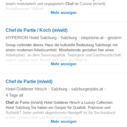
eine/n motivierte/n und engagierte/n
Chef
de Cuisine (m/w/d).
Anstellungsart: Vollzeit...
Mehr anzeigen
Chef de Partie / Koch (m/w/d)
HYPERION Hotel Salzburg
-
Salzburg
-
stepstone.at
-
gestern
Group verbindet dieses Haus die kulturelle Bedeutung Salzburgs mit
einem modernen Arbeitsumfeld. Mitarbeitende gestalten hier einen
Arbeitsplatz, an dem Servicequalität, Teamgeist und Gastfreundschaft
täglich spürbar sind. Bewirb dich jetzt als
Chef
de...
Mehr anzeigen
Chef de Partie (m/w/d)
Hotel Goldener Hirsch
-
Salzburg
-
salzburgerjobs.at
-
4 Tage alt
Chef
de Partie (m/w/d) Hotel Goldener Hirsch a Luxury Collection
Hotel Salzburg Sie haben ein Gespür für Qualität, Präzision und
Ästhetik? Jeder perfekt abgestimmte Handgriff ist für Sie Ausdruck
echter Leidenschaft und Professionalität...
Mehr anzeigen