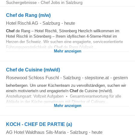
Suchergebnisse - Chef Jobs in Salzburg
Chef de Rang (m/w)
Hotel Rischli AG
-
Salzburg
-
heute
Chef
de Rang – Hotel Rischli, Sörenberg Herzlich willkommen im
Hotel Rischli in Sörenberg – Ihrem idyllischen 4-Sterne-Hotel im
Herzen der Schweiz. Wir suchen eine engagierte, serviceorientierte
Führungspersönlichkeit als
Chef
de Rang (Vollzeit...
Mehr anzeigen
Chef de Cuisine (m/w/d)
Rosewood Schloss Fuschl
-
Salzburg
-
stepstone.at
-
gestern
beherbergen. Um unser Küchenteam zu vervollständigen, suchen wir
eine/n motivierte/n und engagierte/n
Chef
de Cuisine (m/w/d).
Anstellungsart: Vollzeit Aufgaben • Gesamtverantwortung für alle
Abläufe in der Küche gemeinsam mit Director of Culinary...
Mehr anzeigen
KOCH - CHEF DE PARTIE (a)
AG Hotel Waldhaus Sils-Maria
-
Salzburg
-
heute