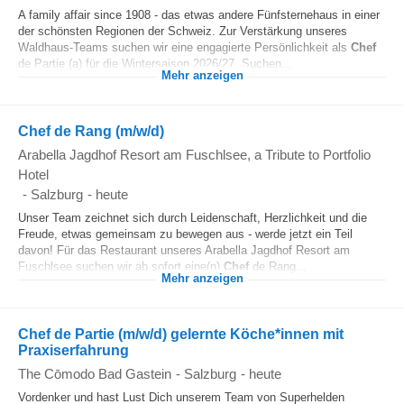
A family affair since 1908 - das etwas andere Fünfsternehaus in einer
der schönsten Regionen der Schweiz. Zur Verstärkung unseres
Waldhaus-Teams suchen wir eine engagierte Persönlichkeit als
Chef
de Partie (a) für die Wintersaison 2026/27. Suchen...
Mehr anzeigen
Chef de Rang (m/w/d)
Arabella Jagdhof Resort am Fuschlsee, a Tribute to Portfolio
Hotel
-
Salzburg
-
heute
Unser Team zeichnet sich durch Leidenschaft, Herzlichkeit und die
Freude, etwas gemeinsam zu bewegen aus - werde jetzt ein Teil
davon! Für das Restaurant unseres Arabella Jagdhof Resort am
Fuschlsee suchen wir ab sofort eine(n)
Chef
de Rang...
Mehr anzeigen
Chef de Partie (m/w/d) gelernte Köche*innen mit
Praxiserfahrung
The Cōmodo Bad Gastein
-
Salzburg
-
heute
Vordenker und hast Lust Dich unserem Team von Superhelden