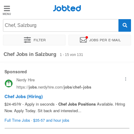
Jobted
Jobted
Jobs
Chef, Salzburg
Filter
Jobs per e-mail
Gehalt
Sortieren nach
Genauer Standort
Unternehmen
Zeitintens
Chef Jobs in Salzburg
1 - 15 von 131