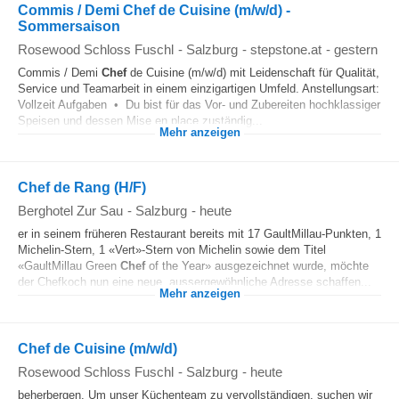
Commis / Demi Chef de Cuisine (m/w/d) -
Sommersaison
Rosewood Schloss Fuschl
-
Salzburg
-
stepstone.at
-
gestern
Commis / Demi
Chef
de Cuisine (m/w/d) mit Leidenschaft für Qualität,
Service und Teamarbeit in einem einzigartigen Umfeld. Anstellungsart:
Vollzeit Aufgaben • Du bist für das Vor- und Zubereiten hochklassiger
Speisen und dessen Mise en place zuständig...
Mehr anzeigen
Chef de Rang (H/F)
Berghotel Zur Sau
-
Salzburg
-
heute
er in seinem früheren Restaurant bereits mit 17 GaultMillau-Punkten, 1
Michelin-Stern, 1 «Vert»-Stern von Michelin sowie dem Titel
«GaultMillau Green
Chef
of the Year» ausgezeichnet wurde, möchte
der Chefkoch nun eine neue, aussergewöhnliche Adresse schaffen...
Mehr anzeigen
Chef de Cuisine (m/w/d)
Rosewood Schloss Fuschl
-
Salzburg
-
heute
beherbergen. Um unser Küchenteam zu vervollständigen, suchen wir