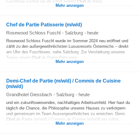
Fuschlsee suchen wir ab sofort eine(n)
Chef
de Rang...
Mehr anzeigen
Chef de Partie Patisserie (m/w/d)
Rosewood Schloss Fuschl
-
Salzburg
-
heute
Rosewood Schloss Fuschl wurde im Sommer 2024 neu eröffnet und
zählt zu den außergewöhnlichsten Luxusresorts Österreichs – direkt
am Ufer des Fuschlsees, nahe Salzburg. Zur Verstärkung unseres
Teams eine/n
Chef
de Partie Patisserie...
Mehr anzeigen
Demi-Chef de Partie (m/w/d) / Commis de Cuisine
(m/w/d)
Grandhotel Giessbach
-
Salzburg
-
heute
und ein zukunftsweisendes, nachhaltiges Arbeitsumfeld. Hier hast du
täglich die Chance, die Philosophie unseres Hauses zu verkörpern
und gemeinsam im Team Aussergewöhnliches zu erreichen. Demi-
Chef
de Partie (m/w/d) / Commis de Cuisine (m/w/d) per sofort...
Mehr anzeigen