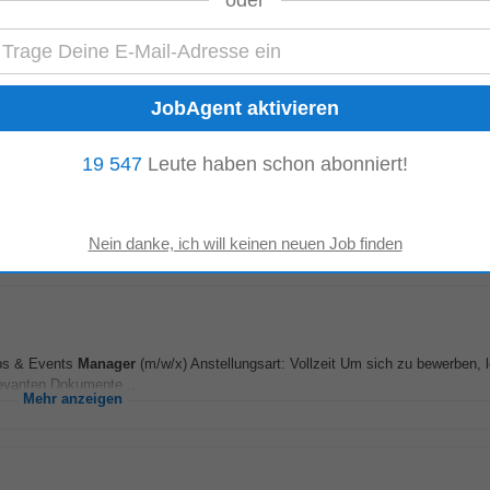
oder
nzentrale in Pill/Tirol eine/n Datawarehouse and Application
Manager
(m/w/d)
r Stellenbeschreibung...
Mehr anzeigen
19 547
Leute haben schon abonniert!
eute
gement
eine zufriedenstellende Lösung. Was uns von anderen Unternehmen
dsätzlich nur bis circa 18:00 Uhr...
Mehr anzeigen
ups & Events
Manager
(m/w/x) Anstellungsart: Vollzeit Um sich zu bewerben, 
levanten Dokumente...
Mehr anzeigen