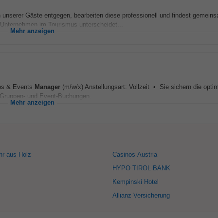
nserer Gäste entgegen, bearbeiten diese professionell und findest gemein
Unternehmen im Tourismus unterscheidet...
Mehr anzeigen
ups & Events
Manager
(m/w/x) Anstellungsart: Vollzeit • Sie sichern die opti
, Gruppen- und Event-Buchungen...
Mehr anzeigen
r aus Holz
Casinos Austria
HYPO TIROL BANK
Kempinski Hotel
Allianz Versicherung