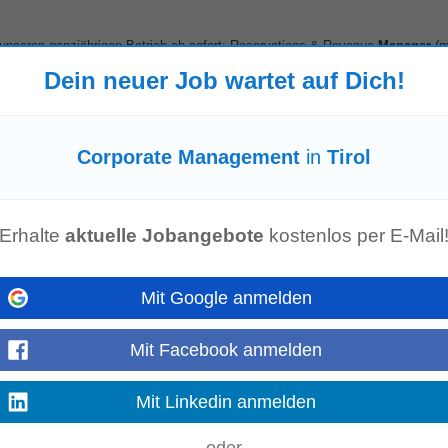
 unseren ganzjährigen Betrieb ab sofort: Reservations & Revenue
Manager
(m
agement
mit der operativen Reservierung...
Dein neuer Job wartet auf Dich!
Mehr anzeigen
Corporate Management
in
Tirol
nzentrale in Pill/Tirol eine/n Datawarehouse and Application
Manager
(m/w/d)
rstellung von Spezialauswertungen...
Mehr anzeigen
Erhalte
aktuelle Jobangebote
kostenlos per E-Mail
Mit Google anmelden
gement
eine zufriedenstellende Lösung. Was uns von anderen Unternehmen
Mit Facebook anmelden
en ausschließlich Ganzjahresstellen...
Mehr anzeigen
Mit Linkedin anmelden