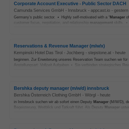
Corporate Account Executive - Public Sector DACH
Camunda Services GmbH
-
Innsbruck
-
appcast.io
-
gestern
Germany’s public sector. • Highly self‑motivated with a “
Manager
of
customer focus, negotiation, and relationship
management
skills. • 
Reservations & Revenue Manager (m/w/x)
Kempinski Hotel Das Tirol
-
Jochberg
-
stepstone.at
-
heute
beginnen. Zur Erweiterung unseres Reservation Team suchen wir für
Anstellungsart: Vollzeit Aufgaben • Sie verbinden strategisches R
Bershka deputy manager (m/w/d) innsbruck
Bershka Österreich Clothing GmbH
-
Wörgl
-
heute
in Innsbruck suchen wir ab sofort einen Deputy
Manager
(M/W/D), d
Begeisterung, Weitblick und Tatkraft führt. Als Deputy
Manager
unter