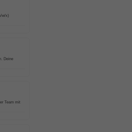
/w/x)
n. Deine
er Team mit