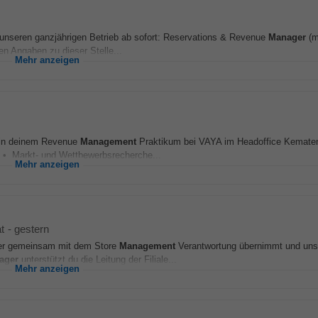
 unseren ganzjährigen Betrieb ab sofort: Reservations & Revenue
Manager
(m
den Angaben zu dieser Stelle...
Mehr anzeigen
- in deinem Revenue
Management
Praktikum bei VAYA im Headoffice Kemate
 Markt- und Wettbewerbsrecherche...
Mehr anzeigen
t
-
gestern
er gemeinsam mit dem Store
Management
Verantwortung übernimmt und uns
ager
unterstützt du die Leitung der Filiale...
Mehr anzeigen