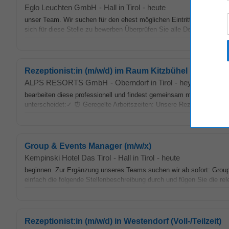
Eglo Leuchten GmbH
-
Hall in Tirol
-
heute
unser Team. Wir suchen für den ehest möglichen Eintritt in der Firme
sich für diese Stelle zu bewerben Überprüfen Sie alle Details in diese
Rezeptionist:in (m/w/d) im Raum Kitzbühel
ALPS RESORTS GmbH
-
Oberndorf in Tirol
-
heyjobs.co
-
h
bearbeiten diese professionell und findest gemeinsam mit dem
Mana
unterscheidet:✓ ⏰ Geregelte Arbeitszeiten: Unsere Rezeption ist grun
Group & Events Manager (m/w/x)
Kempinski Hotel Das Tirol
-
Hall in Tirol
-
heute
beginnen. Zur Ergänzung unseres Teams suchen wir ab sofort: Gro
einfach die folgende Stellenbeschreibung durch und fügen Sie die re
Rezeptionist:in (m/w/d) in Westendorf (Voll-/Teilzeit)