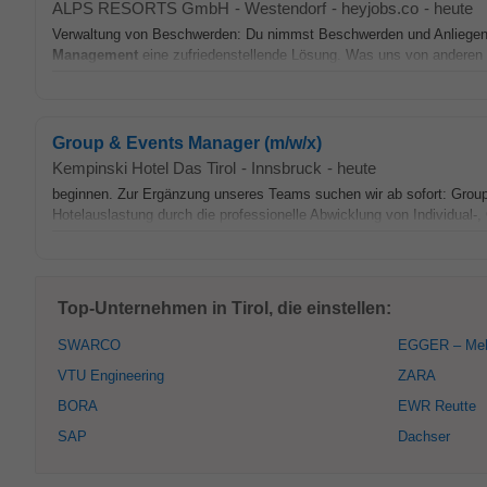
ALPS RESORTS GmbH
-
Westendorf
-
heyjobs.co
-
heute
Verwaltung von Beschwerden: Du nimmst Beschwerden und Anliegen u
Management
eine zufriedenstellende Lösung. Was uns von anderen 
Group & Events Manager (m/w/x)
Kempinski Hotel Das Tirol
-
Innsbruck
-
heute
beginnen. Zur Ergänzung unseres Teams suchen wir ab sofort: Gro
Hotelauslastung durch die professionelle Abwicklung von Individual-
Top-Unternehmen in Tirol, die einstellen:
SWARCO
EGGER – Meh
VTU Engineering
ZARA
BORA
EWR Reutte
SAP
Dachser