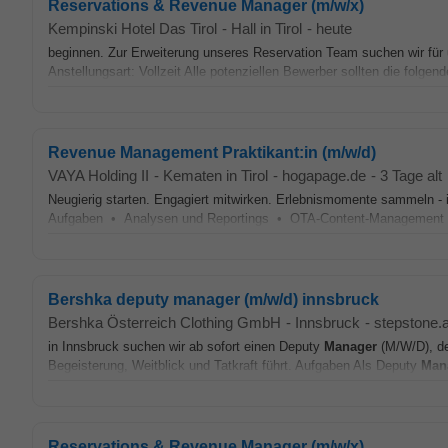
Reservations & Revenue Manager (m/w/x)
Kempinski Hotel Das Tirol
-
Hall in Tirol
-
heute
beginnen. Zur Erweiterung unseres Reservation Team suchen wir für
Anstellungsart: Vollzeit Alle potenziellen Bewerber sollten die folgen
Revenue Management Praktikant:in (m/w/d)
VAYA Holding II
-
Kematen in Tirol
-
hogapage.de
-
3 Tage alt
Neugierig starten. Engagiert mitwirken. Erlebnismomente sammeln 
Aufgaben • Analysen und Reportings • OTA-Content-Management •
Bershka deputy manager (m/w/d) innsbruck
Bershka Österreich Clothing GmbH
-
Innsbruck
-
stepstone.a
in Innsbruck suchen wir ab sofort einen Deputy
Manager
(M/W/D), d
Begeisterung, Weitblick und Tatkraft führt. Aufgaben Als Deputy
Man
Reservations & Revenue Manager (m/w/x)