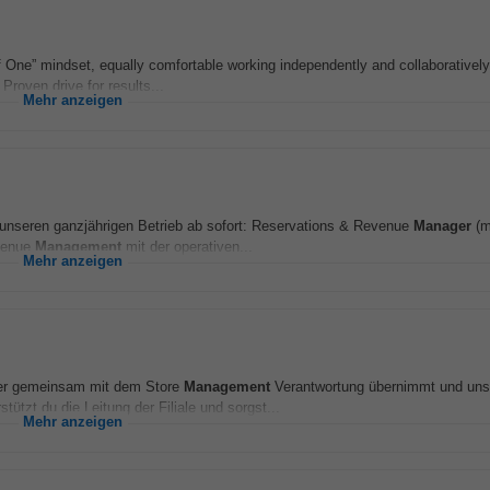
 One” mindset, equally comfortable working independently and collaborativel
Proven drive for results...
Mehr anzeigen
 unseren ganzjährigen Betrieb ab sofort: Reservations & Revenue
Manager
(m
evenue
Management
mit der operativen...
Mehr anzeigen
er gemeinsam mit dem Store
Management
Verantwortung übernimmt und uns
stützt du die Leitung der Filiale und sorgst...
Mehr anzeigen