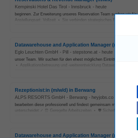
Kempinski Hotel Das Tirol
-
Innsbruck
-
heute
beginnen. Zur Erweiterung unseres Reservation Team suchen wir für
Anstellungsart: Vollzeit • Sie verbinden strategisches Revenue
Man
Datawarehouse and Application Manager (m/w/d)
Eglo Leuchten GmbH
-
Pill
-
stepstone.at
-
heute
unser Team. Wir suchen für den ehest möglichen Eintritt in der Firme
• Applikationsbetreuung und -weiterentwicklung Datawarehouse • E
Rezeptionist:in (m/w/d) in Berwang
ALPS RESORTS GmbH
-
Berwang
-
heyjobs.co
-
heute
bearbeiten diese professionell und findest gemeinsam mit dem
Mana
unterscheidet:✓ ⏰ Geregelte Arbeitszeiten • 🛡️ Sicherheit: Wir biet
Datawarehouse and Application Manager (m/w/d)