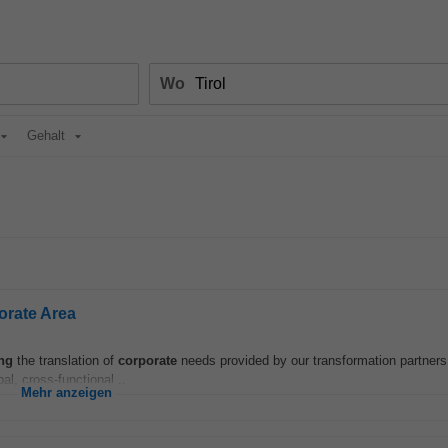
Wo
Gehalt
porate Area
ng
the translation of
corporate
needs provided by our transformation partners 
l, cross-functional...
Mehr anzeigen