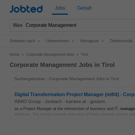
Jobted
Jobs
Gehalt
Was
Sortieren nach
Unternehmen
Vertragsart
Zeitintensität
>
>
Home
Corporate Management Jobs
Tirol
Corporate Management Jobs in Tirol
Suchergebnisse - Corporate Management Jobs in Tirol
Digital Transformation Project Manager (m/f/d) - Cor
INNIO Group
-
Jenbach
-
karriere.at
-
gestern
as a Project Manager at the intersection of business and IT,
managi
solutions. You ensure smooth execution of these projects across globa