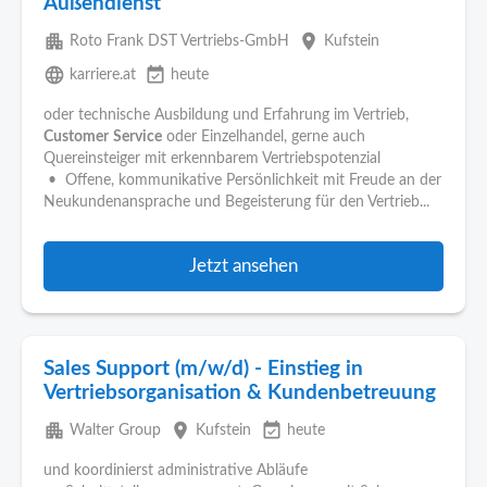
Außendienst
apartment
place
Roto Frank DST Vertriebs-GmbH
Kufstein
language
event_available
karriere.at
heute
oder technische Ausbildung und Erfahrung im Vertrieb,
Customer
Service
oder Einzelhandel, gerne auch
Quereinsteiger mit erkennbarem Vertriebspotenzial
• Offene, kommunikative Persönlichkeit mit Freude an der
Neukundenansprache und Begeisterung für den Vertrieb...
Jetzt ansehen
Sales Support (m/w/d) - Einstieg in
Vertriebsorganisation & Kundenbetreuung
apartment
place
event_available
Walter Group
Kufstein
heute
und koordinierst administrative Abläufe