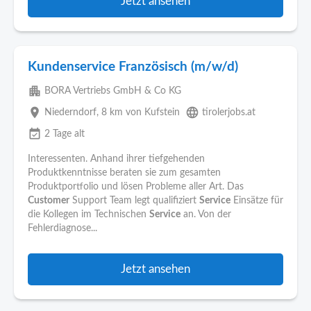
Jetzt ansehen
Kundenservice Französisch (m/w/d)
apartment
BORA Vertriebs GmbH & Co KG
place
language
Niederndorf
, 8 km von Kufstein
tirolerjobs.at
event_available
2 Tage alt
Interessenten. Anhand ihrer tiefgehenden
Produktkenntnisse beraten sie zum gesamten
Produktportfolio und lösen Probleme aller Art. Das
Customer
Support Team legt qualifiziert
Service
Einsätze für
die Kollegen im Technischen
Service
an. Von der
Fehlerdiagnose...
Jetzt ansehen