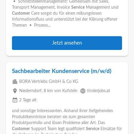
• Schnittstellenmanagement: Gemeinsam mit Sales,
Transport Management, Invoice
Service
Management und
Customer
Care sorgst du für einen reibungslosen
Informationsfluss und unterstützt bei der Klärung offener
Themen • Prozess...
Jetzt ansehen
Sachbearbeiter Kundenservice (m/w/d)
apartment
BORA Vertriebs GmbH & Co KG
place
language
Niederndorf
, 8 km von Kufstein
tirolerjobs.at
event_available
2 Tage alt
und sonstige Interessenten. Anhand ihrer tiefgehenden
Produktkenntnisse beraten sie zum gesamten
Produktportfolio und lösen Probleme aller Art. Das
Customer
Support Team legt qualifiziert
Service
Einsätze für