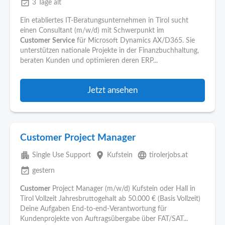
event_available
3 Tage alt
Ein etabliertes IT-Beratungsunternehmen in Tirol sucht
einen Consultant (m/w/d) mit Schwerpunkt im
Customer
Service
für Microsoft Dynamics AX/D365. Sie
unterstützen nationale Projekte in der Finanzbuchhaltung,
beraten Kunden und optimieren deren ERP...
Jetzt ansehen
Customer Project Manager
apartment
place
language
Single Use Support
Kufstein
tirolerjobs.at
event_available
gestern
Customer
Project Manager (m/w/d) Kufstein oder Hall in
Tirol Vollzeit Jahresbruttogehalt ab 50.000 € (Basis Vollzeit)
Deine Aufgaben End‑to‑end‑Verantwortung für
Kundenprojekte von Auftragsübergabe über FAT/SAT...