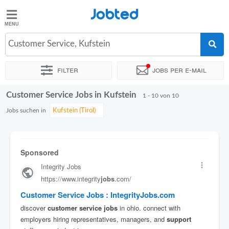
Jobted
Jobted
Jobs
Customer Service, Kufstein
Filter
Jobs per e-mail
Gehalt
Customer Service Jobs in Kufstein
Sortieren nach
Genauer Standort
Unternehmen
Zeitintens
1 - 10 von 10
Jobs suchen in