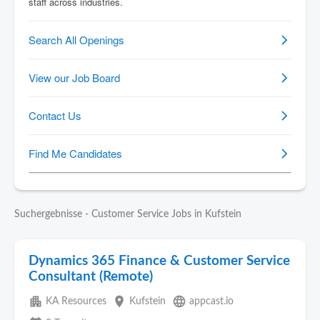
Suchergebnisse - Customer Service Jobs in Kufstein
Dynamics 365 Finance & Customer Service
Consultant (Remote)
apartment
place
language
KA Resources
Kufstein
appcast.io