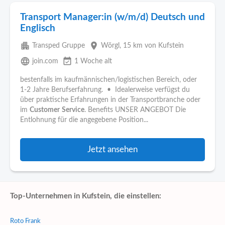
Transport Manager:in (w/m/d) Deutsch und
Englisch
apartment
place
Transped Gruppe
Wörgl
, 15 km von Kufstein
language
event_available
join.com
1 Woche alt
bestenfalls im kaufmännischen/logistischen Bereich, oder
1-2 Jahre Berufserfahrung. • Idealerweise verfügst du
über praktische Erfahrungen in der Transportbranche oder
im
Customer
Service
. Benefits UNSER ANGEBOT Die
Entlohnung für die angegebene Position...
Jetzt ansehen
Top-Unternehmen in Kufstein, die einstellen:
Roto Frank