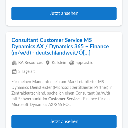
Jetzt ansehen
Consultant Customer Service MS
Dynamics AX / Dynamics 365 – Finance
(m/w/d) - deutschlandweit/Ö[...]
apartment
place
language
KA Resources
Kufstein
appcast.io
event_available
3 Tage alt
Für meinen Mandanten, ein am Markt etablierter MS
Dynamics Dienstleister (Microsoft zertifizierter Partner) in
Zentraldeutschland, suche ich einen Consultant (m/w/d)
mit Schwerpunkt im
Customer
Service
- Finance für das
Microsoft Dynamics AX/365 FO...
Jetzt ansehen