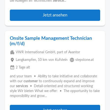
die Kollegen im Technischen
Service
...
Jetzt ansehen
Onsite Sample Management Technician
(m/f/d)
apartment
VWR International GmbH, part of Avantor
place
language
Langkampfen
, 10 km von Kufstein
stepstone.at
event_available
2 Tage alt
and your team • Ability to take initiative and collaborate
with our
customer
to continuously expand and improve
our
services
• Detail-oriented and structured working
style Wir bieten What we offer: • The opportunity to take
responsibility and grow...