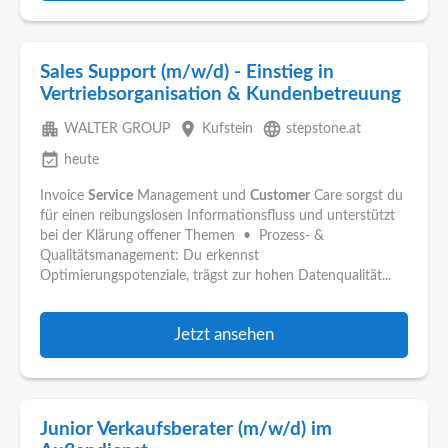
Sales Support (m/w/d) - Einstieg in
Vertriebsorganisation & Kundenbetreuung
apartment
place
language
WALTER GROUP
Kufstein
stepstone.at
event_available
heute
Invoice
Service
Management und
Customer
Care sorgst du
für einen reibungslosen Informationsfluss und unterstützt
bei der Klärung offener Themen • Prozess- &
Qualitätsmanagement: Du erkennst
Optimierungspotenziale, trägst zur hohen Datenqualität...
Jetzt ansehen
Junior Verkaufsberater (m/w/d) im