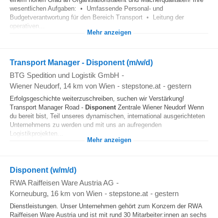
wesentlichen Aufgaben: • Umfassende Personal- und
Budgetverantwortung für den Bereich Transport • Leitung der
operativen...
Mehr anzeigen
Transport Manager - Disponent (m/w/d)
BTG Spedition und Logistik GmbH
-
Wiener Neudorf
, 14 km von Wien
-
stepstone.at
-
gestern
Erfolgsgeschichte weiterzuschreiben, suchen wir Verstärkung!
Transport Manager Road -
Disponent
Zentrale Wiener Neudorf Wenn
du bereit bist, Teil unseres dynamischen, international ausgerichteten
Unternehmens zu werden und mit uns an aufregenden
Logistikprojekten...
Mehr anzeigen
Disponent (w/m/d)
RWA Raiffeisen Ware Austria AG
-
Korneuburg
, 16 km von Wien
-
stepstone.at
-
gestern
Dienstleistungen. Unser Unternehmen gehört zum Konzern der RWA
Raiffeisen Ware Austria und ist mit rund 30 Mitarbeiter:innen an sechs