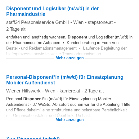
Disponent und Logistiker (m/w/d) in der
Pharmaindustrie
staff24 Personalservice GmbH
-
Wien
-
stepstone.at
-
2 Tage alt
entfalten und langfristig wachsen.
Disponent
und Logistiker (m/w/d) in
der Pharmaindustrie Aufgaben • Kundenberatung in Form von
Bestell- und Reklamationsmanagement • Laufende Begleitung der
Lieferprozesse sowie teilweise Transportorganisation...
Mehr anzeigen
Personal-Disponent*in (m/w/d) für Einsatzplanung
Mobiler Außendienst
Wiener Hilfswerk
-
Wien
-
karriere.at
-
2 Tage alt
Personal-
Disponent
*in (m/w/d) für Einsatzplanung Mobiler
Außendienst - 37 WoStd. Ab sofort suchen wir für die Abteilung "Hilfe
und Pflege daheim" eine strukturierte und belastbare Persönlichkeit
mit Organisationstalent und Überblick. Du hast...
Mehr anzeigen
Zug-Disponent (m/w/d)