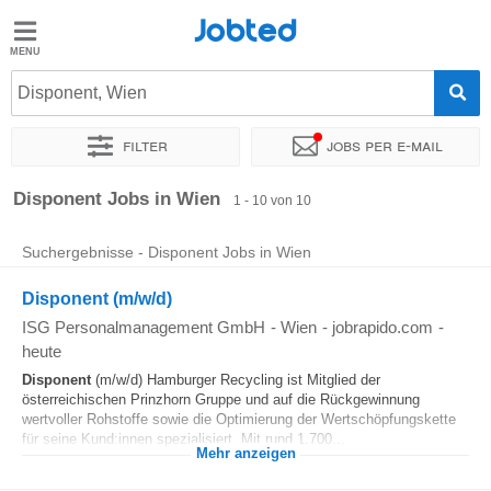
Jobted
Jobted
Jobs
Disponent, Wien
Filter
Jobs per e-mail
Gehalt
Sortieren nach
Genauer Standort
Unternehmen
Personald
Disponent Jobs in Wien
1 - 10 von 10
Suchergebnisse - Disponent Jobs in Wien
Disponent (m/w/d)
ISG Personalmanagement GmbH
-
Wien
-
jobrapido.com
-
heute
Disponent
(m/w/d) Hamburger Recycling ist Mitglied der
österreichischen Prinzhorn Gruppe und auf die Rückgewinnung
wertvoller Rohstoffe sowie die Optimierung der Wertschöpfungskette
für seine Kund:innen spezialisiert. Mit rund 1.700...
Mehr anzeigen