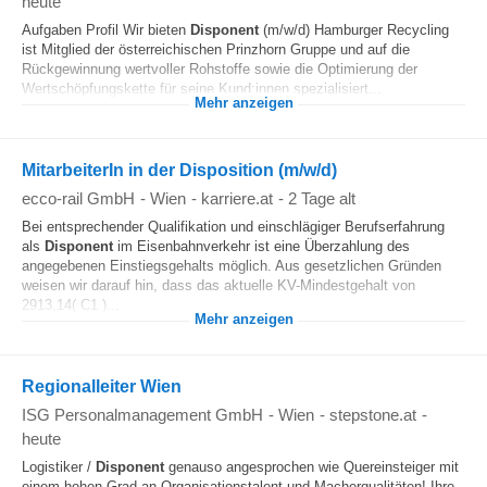
heute
Aufgaben Profil Wir bieten
Disponent
(m/w/d) Hamburger Recycling
ist Mitglied der österreichischen Prinzhorn Gruppe und auf die
Rückgewinnung wertvoller Rohstoffe sowie die Optimierung der
Wertschöpfungskette für seine Kund:innen spezialisiert...
Mehr anzeigen
MitarbeiterIn in der Disposition (m/w/d)
ecco-rail GmbH
-
Wien
-
karriere.at
-
2 Tage alt
Bei entsprechender Qualifikation und einschlägiger Berufserfahrung
als
Disponent
im Eisenbahnverkehr ist eine Überzahlung des
angegebenen Einstiegsgehalts möglich. Aus gesetzlichen Gründen
weisen wir darauf hin, dass das aktuelle KV-Mindestgehalt von
2913,14( C1 )...
Mehr anzeigen
Regionalleiter Wien
ISG Personalmanagement GmbH
-
Wien
-
stepstone.at
-
heute
Logistiker /
Disponent
genauso angesprochen wie Quereinsteiger mit
einem hohen Grad an Organisationstalent und Macherqualitäten! Ihre