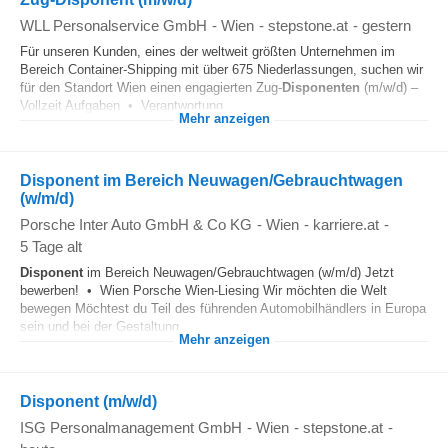
WLL Personalservice GmbH
-
Wien
-
stepstone.at
-
gestern
Für unseren Kunden, eines der weltweit größten Unternehmen im
Bereich Container-Shipping mit über 675 Niederlassungen, suchen wir
für den Standort Wien einen engagierten Zug-
Disponenten
(m/w/d) –
Vollzeit Aufgaben • Verantwortung...
Mehr anzeigen
Disponent im Bereich Neuwagen/Gebrauchtwagen
(w/m/d)
Porsche Inter Auto GmbH & Co KG
-
Wien
-
karriere.at
-
5 Tage alt
Disponent
im Bereich Neuwagen/Gebrauchtwagen (w/m/d) Jetzt
bewerben! • Wien Porsche Wien-Liesing Wir möchten die Welt
bewegen Möchtest du Teil des führenden Automobilhändlers in Europa
sein und bei der Gestaltung...
Mehr anzeigen
Disponent (m/w/d)
ISG Personalmanagement GmbH
-
Wien
-
stepstone.at
-