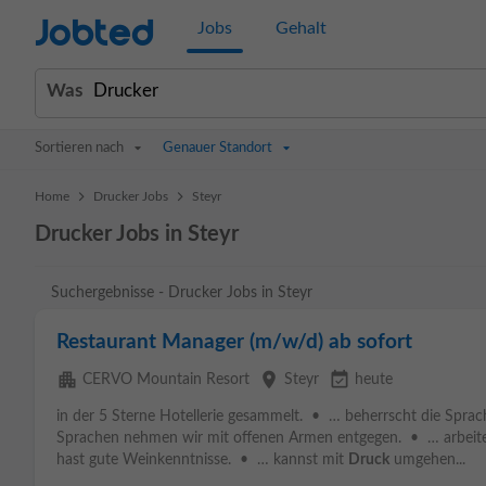
Jobted
Jobs
Gehalt
Was
Sortieren nach
Genauer Standort
>
>
Home
Drucker Jobs
Steyr
Drucker Jobs in Steyr
Suchergebnisse - Drucker Jobs in Steyr
Restaurant Manager (m/w/d) ab sofort
apartment
place
event_available
CERVO Mountain Resort
Steyr
heute
in der 5 Sterne Hotellerie gesammelt. • … beherrscht die Sprac
Sprachen nehmen wir mit offenen Armen entgegen. • … arbeite
hast gute Weinkenntnisse. • … kannst mit
Druck
umgehen...