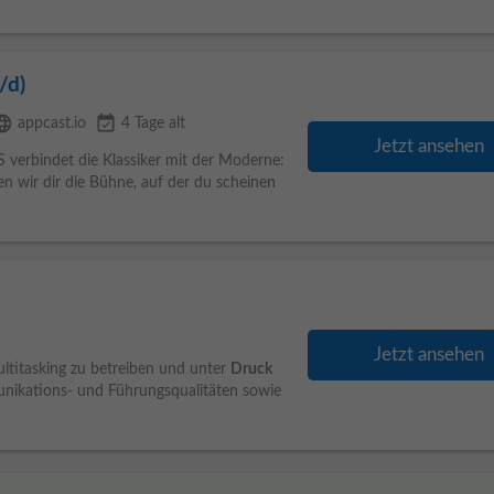
/d)
guage
event_available
appcast.io
4 Tage alt
Jetzt ansehen
erbindet die Klassiker mit der Moderne:
en wir dir die Bühne, auf der du scheinen
Jetzt ansehen
Multitasking zu betreiben und unter
Druck
nikations- und Führungsqualitäten sowie