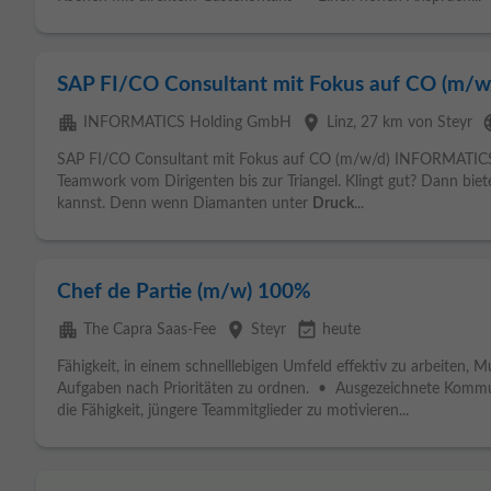
SAP FI/CO Consultant mit Fokus auf CO (m/w
apartment
place
lan
INFORMATICS Holding GmbH
Linz
, 27 km von Steyr
SAP FI/CO Consultant mit Fokus auf CO (m/w/d) INFORMATICS v
Teamwork vom Dirigenten bis zur Triangel. Klingt gut? Dann biet
kannst. Denn wenn Diamanten unter
Druck
...
Chef de Partie (m/w) 100%
apartment
place
event_available
The Capra Saas-Fee
Steyr
heute
Fähigkeit, in einem schnelllebigen Umfeld effektiv zu arbeiten, 
Aufgaben nach Prioritäten zu ordnen. • Ausgezeichnete Kommu
die Fähigkeit, jüngere Teammitglieder zu motivieren...