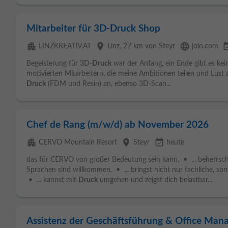
Mitarbeiter für 3D-Druck Shop
apartment
place
language
event_av
LINZKREATIV.AT
Linz
, 27 km von Steyr
join.com
Begeisterung für 3D-
Druck
war der Anfang, ein Ende gibt es kei
motivierten Mitarbeitern, die meine Ambitionen teilen und Lust 
Druck
(FDM und Resin) an, ebenso 3D-Scan...
Chef de Rang (m/w/d) ab November 2026
apartment
place
event_available
CERVO Mountain Resort
Steyr
heute
das für CERVO von großer Bedeutung sein kann. • ... beherrsch
Sprachen sind willkommen. • ... bringst nicht nur fachliche, son
• ... kannst mit
Druck
umgehen und zeigst dich belastbar...
Assistenz der Geschäftsführung & Office Ma