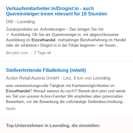
Verkaufsmitarbeiter:in/Drogist:in - auch
Quereinsteiger:innen relevant für 18 Stunden
DM
-
Leonding
Zusatzprodukte an. Anforderungen – Das bringen Sie mit:
• Ausbildung: Ob Sie als Quereinsteiger:in, mit abgeschlossener
Ausbildung im
Einzelhandel
, mehrjähriger Berufserfahrung im Handel
oder als erfahrene:r Drogist:in in der Filiale beginnen - wir freuen...
dm-jobs.com
-
2 Tage alt
Stellvertretende Filialleitung (m/w/d)
Action Retail Austria GmbH
-
Linz
, 6 km von Leonding
eine verantwortungsvolle Tätigkeit mit Karrieremöglichkeiten im
Einzelhandel
? Worauf wartest du noch?! Bewirb dich jetzt und werde
ein Teil von unserer Action-Familie! Wir empfehlen allen potenziellen
Bewerbern, vor der Bewerbung die vollständige Stellenbeschreibung...
heute
Top-Unternehmen in Leonding, die einstellen: