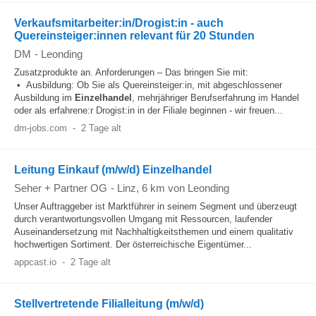
Verkaufsmitarbeiter:in/Drogist:in - auch
Quereinsteiger:innen relevant für 20 Stunden
DM
-
Leonding
Zusatzprodukte an. Anforderungen – Das bringen Sie mit:
• Ausbildung: Ob Sie als Quereinsteiger:in, mit abgeschlossener
Ausbildung im
Einzelhandel
, mehrjähriger Berufserfahrung im Handel
oder als erfahrene:r Drogist:in in der Filiale beginnen - wir freuen...
dm-jobs.com
-
2 Tage alt
Leitung Einkauf (m/w/d) Einzelhandel
Seher + Partner OG
-
Linz
, 6 km von Leonding
Unser Auftraggeber ist Marktführer in seinem Segment und überzeugt
durch verantwortungsvollen Umgang mit Ressourcen, laufender
Auseinandersetzung mit Nachhaltigkeitsthemen und einem qualitativ
hochwertigen Sortiment. Der österreichische Eigentümer...
appcast.io
-
2 Tage alt
Stellvertretende Filialleitung (m/w/d)