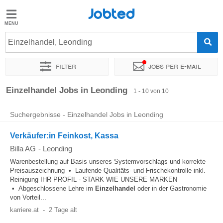
Jobted
Jobted
Jobs
Einzelhandel, Leonding
Filter
Jobs per e-mail
Gehalt
Sortieren nach
Genauer Standort
Unternehmen
Zeitintens
Einzelhandel Jobs in Leonding
1 - 10 von 10
Suchergebnisse - Einzelhandel Jobs in Leonding
Verkäufer:in Feinkost, Kassa
Billa AG
-
Leonding
Warenbestellung auf Basis unseres Systemvorschlags und korrekte
Preisauszeichnung • Laufende Qualitäts- und Frischekontrolle inkl.
Reinigung IHR PROFIL - STARK WIE UNSERE MARKEN
• Abgeschlossene Lehre im
Einzelhandel
oder in der Gastronomie
von Vorteil...
karriere.at
-
2 Tage alt