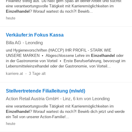
Filialnetz stetig aus. Du hast gern Spaß an deiner Arbeit und suchst
eine verantwortungsvolle Tätigkeit mit Karrieremöglichkeiten im
Einzelhandel
? Worauf wartest du noch?! Bewirb...
heute
Verkäufer:in Fokus Kassa
Billa AG
-
Leonding
und Hygienevorschriften (HACCP) IHR PROFIL - STARK WIE
UNSERE MARKEN • Abgeschlossene Lehre im
Einzelhandel
oder
in der Gastronomie von Vorteil • Erste Berufserfahrung, bevorzugt im
Lebensmitteleinzelhandel oder der Gastronomie, von Vorteil...
karriere.at
-
3 Tage alt
Stellvertretende Filialleitung (m/w/d)
Action Retail Austria GmbH
-
Linz
, 6 km von Leonding
eine verantwortungsvolle Tätigkeit mit Karrieremöglichkeiten im
Einzelhandel
? Worauf wartest du noch?! Bewirb dich jetzt und werde
ein Teil von unserer Action-Familie!...
heute