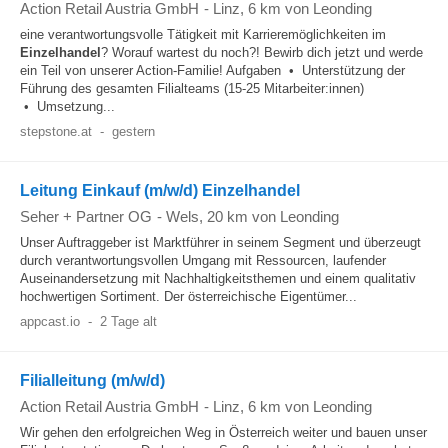
Action Retail Austria GmbH
-
Linz
, 6 km von Leonding
eine verantwortungsvolle Tätigkeit mit Karrieremöglichkeiten im
Einzelhandel
? Worauf wartest du noch?! Bewirb dich jetzt und werde
ein Teil von unserer Action-Familie! Aufgaben • Unterstützung der
Führung des gesamten Filialteams (15-25 Mitarbeiter:innen)
• Umsetzung...
stepstone.at
-
gestern
Leitung Einkauf (m/w/d) Einzelhandel
Seher + Partner OG
-
Wels
, 20 km von Leonding
Unser Auftraggeber ist Marktführer in seinem Segment und überzeugt
durch verantwortungsvollen Umgang mit Ressourcen, laufender
Auseinandersetzung mit Nachhaltigkeitsthemen und einem qualitativ
hochwertigen Sortiment. Der österreichische Eigentümer...
appcast.io
-
2 Tage alt
Filialleitung (m/w/d)
Action Retail Austria GmbH
-
Linz
, 6 km von Leonding
Wir gehen den erfolgreichen Weg in Österreich weiter und bauen unser