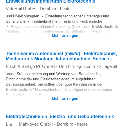
Entwicklungsingenieur:in Elektrotechnik
VirtuRail GmbH
-
Dornbirn
-
heute
und HMI-Konzepten • Erstellung technischer Unterlagen und
Schaltpläne • Inbetriebnahmen, Tests und Feldversuche
• Abgeschlossene höhere Ausbildung (Elektronik,
Elektrotechnik
,
Mechatronik,...) oder vergleichbare Qualifikation • Erfahrung...
Mehr anzeigen
Techniker im Außendienst (m/w/d) - Elektrotechnik,
Mechatronik Montage, Inbetriebnahme, Service -...
Flach & Barfigo PL GmbH
-
Dornbirn
-
join.com
-
2 Tage alt
sowie Störungsbehebung und Wartung von Brandmelde-,
Einbruchmelde- und Gaslöschanlagen im angeführten
Betreuungsgebiet. Sie sollten über gute Kenntnisse in der
Elektrotechnik
/ Nachrichtentechnik verfügen und idealerweise
Berufserfahrung im Bereich...
Mehr anzeigen
Elektrotechniker/in, Elektro- und Gebäudetechnik
I. & H. Mahkovec GmbH
-
Dornbirn
-
heute