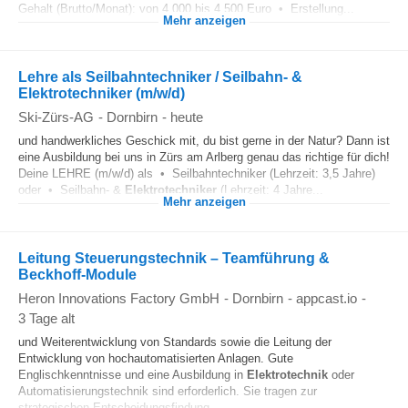
Gehalt (Brutto/Monat): von 4.000 bis 4.500 Euro • Erstellung...
Mehr anzeigen
Lehre als Seilbahntechniker / Seilbahn- &
Elektrotechniker (m/w/d)
Ski-Zürs-AG
-
Dornbirn
-
heute
und handwerkliches Geschick mit, du bist gerne in der Natur? Dann ist
eine Ausbildung bei uns in Zürs am Arlberg genau das richtige für dich!
Deine LEHRE (m/w/d) als • Seilbahntechniker (Lehrzeit: 3,5 Jahre)
oder • Seilbahn- &
Elektrotechniker
(Lehrzeit: 4 Jahre...
Mehr anzeigen
Leitung Steuerungstechnik – Teamführung &
Beckhoff-Module
Heron Innovations Factory GmbH
-
Dornbirn
-
appcast.io
-
3 Tage alt
und Weiterentwicklung von Standards sowie die Leitung der
Entwicklung von hochautomatisierten Anlagen. Gute
Englischkenntnisse und eine Ausbildung in
Elektrotechnik
oder
Automatisierungstechnik sind erforderlich. Sie tragen zur
strategischen Entscheidungsfindung...