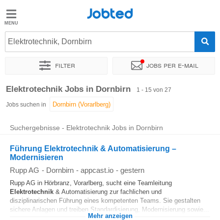
Jobted
Jobted
Jobs
Elektrotechnik, Dornbirn
Filter
Jobs per e-mail
Gehalt
Sortieren nach
Genauer Standort
Unternehmen
Personald
Elektrotechnik Jobs in Dornbirn
1 - 15 von 27
Jobs suchen in
Suchergebnisse - Elektrotechnik Jobs in Dornbirn
Führung Elektrotechnik & Automatisierung –
Modernisieren
Rupp AG
-
Dornbirn
-
appcast.io
-
gestern
Rupp AG in Hörbranz, Vorarlberg, sucht eine Teamleitung
Elektrotechnik
& Automatisierung zur fachlichen und
disziplinarischen Führung eines kompetenten Teams. Sie gestalten
sichere Anlagen und treiben Standardisierung, Modernisierung sowie...
Mehr anzeigen