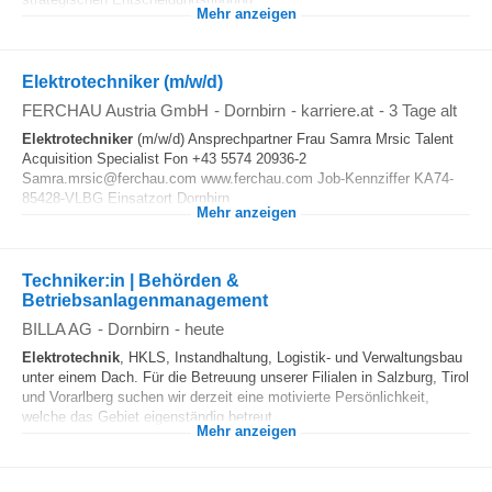
Mehr anzeigen
Elektrotechniker (m/w/d)
FERCHAU Austria GmbH
-
Dornbirn
-
karriere.at
-
3 Tage alt
Elektrotechniker
(m/w/d) Ansprechpartner Frau Samra Mrsic Talent
Acquisition Specialist Fon +43 5574 20936-2
Samra.mrsic@ferchau.com www.ferchau.com Job-Kennziffer KA74-
85428-VLBG Einsatzort Dornbirn...
Mehr anzeigen
Techniker:in | Behörden &
Betriebsanlagenmanagement
BILLA AG
-
Dornbirn
-
heute
Elektrotechnik
, HKLS, Instandhaltung, Logistik- und Verwaltungsbau
unter einem Dach. Für die Betreuung unserer Filialen in Salzburg, Tirol
und Vorarlberg suchen wir derzeit eine motivierte Persönlichkeit,
welche das Gebiet eigenständig betreut...
Mehr anzeigen