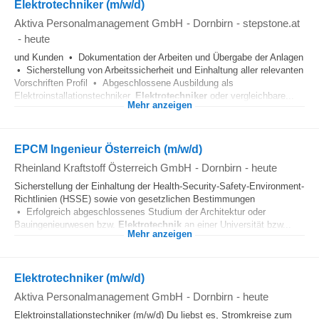
Elektrotechniker (m/w/d)
Aktiva Personalmanagement GmbH
-
Dornbirn
-
stepstone.at
-
heute
und Kunden • Dokumentation der Arbeiten und Übergabe der Anlagen
• Sicherstellung von Arbeitssicherheit und Einhaltung aller relevanten
Vorschriften Profil • Abgeschlossene Ausbildung als
Elektroinstallationstechniker,
Elektrotechniker
oder vergleichbare...
Mehr anzeigen
EPCM Ingenieur Österreich (m/w/d)
Rheinland Kraftstoff Österreich GmbH
-
Dornbirn
-
heute
Sicherstellung der Einhaltung der Health-Security-Safety-Environment-
Richtlinien (HSSE) sowie von gesetzlichen Bestimmungen
• Erfolgreich abgeschlossenes Studium der Architektur oder
Bauingenieurwesen bzw.
Elektrotechnik
an einer Universität bzw...
Mehr anzeigen
Elektrotechniker (m/w/d)
Aktiva Personalmanagement GmbH
-
Dornbirn
-
heute
Elektroinstallationstechniker (m/w/d) Du liebst es, Stromkreise zum