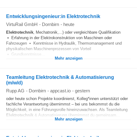
Entwicklungsingenieur:in Elektrotechnik
VirtuRail GmbH
-
Dornbirn
-
heute
Elektrotechnik
, Mechatronik,...) oder vergleichbare Qualifikation
• Erfahrung in der Elektrokonstruktion von Maschinen oder
Fahrzeugen • Kenntnisse in Hydraulik, Thermomanagement und
physikalischen Maschinenprozessen von Vorteil
• Grundkenntnisse...
Mehr anzeigen
Teamleitung Elektrotechnik & Automatisierung
(m/w/d)
Rupp AG
-
Dornbirn
-
appcast.io
-
gestern
oder heute schon Projekte koordinierst, Kolleg*innen unterstützt oder
fachliche Verantwortung übernimmst – bei uns bekommst du die
Möglichkeit, in eine Führungsrolle hineinzuwachsen. Als Teamleitung
Elektrotechnik
& Automatisierung übernimmst du gemeinsam...
Mehr anzeigen