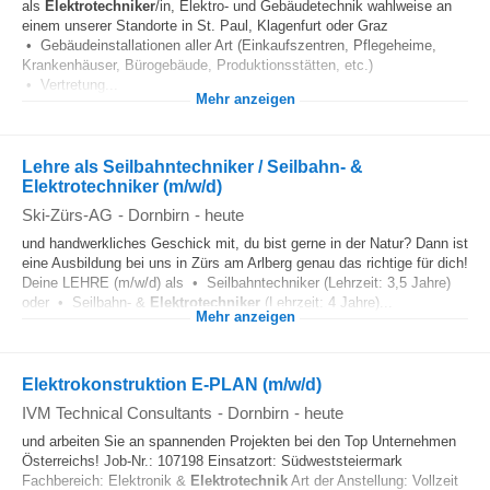
als
Elektrotechniker
/in, Elektro- und Gebäudetechnik wahlweise an
einem unserer Standorte in St. Paul, Klagenfurt oder Graz
• Gebäudeinstallationen aller Art (Einkaufszentren, Pflegeheime,
Krankenhäuser, Bürogebäude, Produktionsstätten, etc.)
• Vertretung...
Mehr anzeigen
Lehre als Seilbahntechniker / Seilbahn- &
Elektrotechniker (m/w/d)
Ski-Zürs-AG
-
Dornbirn
-
heute
und handwerkliches Geschick mit, du bist gerne in der Natur? Dann ist
eine Ausbildung bei uns in Zürs am Arlberg genau das richtige für dich!
Deine LEHRE (m/w/d) als • Seilbahntechniker (Lehrzeit: 3,5 Jahre)
oder • Seilbahn- &
Elektrotechniker
(Lehrzeit: 4 Jahre)...
Mehr anzeigen
Elektrokonstruktion E-PLAN (m/w/d)
IVM Technical Consultants
-
Dornbirn
-
heute
und arbeiten Sie an spannenden Projekten bei den Top Unternehmen
Österreichs! Job-Nr.: 107198 Einsatzort: Südweststeiermark
Fachbereich: Elektronik &
Elektrotechnik
Art der Anstellung: Vollzeit