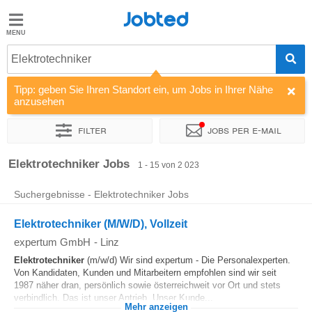
Jobted
Jobted
Jobs
Elektrotechniker
Tipp: geben Sie Ihren Standort ein, um Jobs in Ihrer Nähe
Gehalt
anzusehen
Filter
Jobs per e-mail
Sortieren nach
Unternehmen
Personaldienstleister
Vertra
Elektrotechniker Jobs
1 - 15 von 2 023
Suchergebnisse - Elektrotechniker Jobs
Elektrotechniker (M/W/D), Vollzeit
expertum GmbH
-
Linz
Elektrotechniker
(m/w/d) Wir sind expertum - Die Personalexperten.
Von Kandidaten, Kunden und Mitarbeitern empfohlen sind wir seit
1987 näher dran, persönlich sowie österreichweit vor Ort und stets
verbindlich. Das ist unser Antrieb. Unser Kunde...
Mehr anzeigen