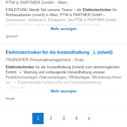
PTW & PARTNER GmbH
-
Wien
EINLEITUNG Werde Teil unseres Teams – als
Elektrotechniker
für
Rohbauarbeiten (m/w/d) in Wien. PTW & PARTNER GmbH –
Gemeinsam. Verlässlich. Erfolgreich. Die PTW & PARTNER GmbH
mit Sitz in Wien verfügt über mehr als 25 Jahre Erfahrung...
Mehr anzeigen
gestern
Elektrotechniker für die Instandhaltung _L (m/w/d)
TRANSFER Personalmanagement
-
Graz
Elektrotechniker
für die Instandhaltung (m/w/d) zum ehestmöglichen
Eintritt. • Wartung und vorbeugende Instandhaltung unserer
Produktionsanlagen (Vakuumanlagen, Ölfüllanlagen, Wickelmaschinen
etc. • Eigenständige Fehlersuche und Störungsbehebung
• Mitarbeit...
Mehr anzeigen
heute
1
2
3
4