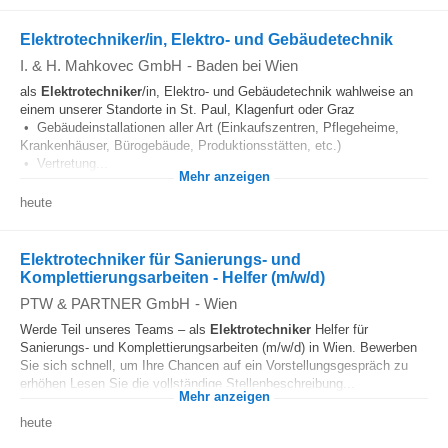
Elektrotechniker/in, Elektro- und Gebäudetechnik
I. & H. Mahkovec GmbH
-
Baden bei Wien
als
Elektrotechniker
/in, Elektro- und Gebäudetechnik wahlweise an
einem unserer Standorte in St. Paul, Klagenfurt oder Graz
• Gebäudeinstallationen aller Art (Einkaufszentren, Pflegeheime,
Krankenhäuser, Bürogebäude, Produktionsstätten, etc.)
• Vertretung...
Mehr anzeigen
heute
Elektrotechniker für Sanierungs- und
Komplettierungsarbeiten - Helfer (m/w/d)
PTW & PARTNER GmbH
-
Wien
Werde Teil unseres Teams – als
Elektrotechniker
Helfer für
Sanierungs- und Komplettierungsarbeiten (m/w/d) in Wien. Bewerben
Sie sich schnell, um Ihre Chancen auf ein Vorstellungsgespräch zu
erhöhen Lesen Sie die vollständige Stellenbeschreibung...
Mehr anzeigen
heute