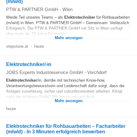
(m/w/d)
PTW & PARTNER GmbH
-
Wien
Werde Teil unseres Teams – als
Elektrotechniker
für Rohbauarbeiten
(m/w/d) in Wien. PTW & PARTNER GmbH – Gemeinsam. Verlässlich.
Erfolgreich. Die PTW & PARTNER GmbH mit Sitz in Wien verfügt
über mehr als 25 Jahre Erfahrung...
Mehr anzeigen
stepstone.at
-
heute
Elektrotechniker/-in
JOBS Experts Industrieservice GmbH
-
Vorchdorf
Elektrotechniker
/in, der/die mit technischen Know-how,
Verantwortungsbewusstsein und Leidenschaft dafür sorgt, dass die
Anlagen zuverlässig, sicher und zukunftsorientiert arbeiten. Klingt
nach der richtigen Stelle? Wir freuen uns auf dich!...
Mehr anzeigen
heute
Elektrotechniker für Rohbauarbeiten – Facharbeiter
(m/w/d) - In 3 Minuten erfolgreich bewerben