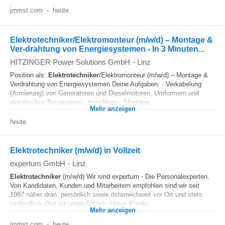
jmmst.com
-
heute
Elektrotechniker/Elektromonteur (m/w/d) – Montage &
Ver-drahtung von Energiesystemen - In 3 Minuten...
HITZINGER Power Solutions GmbH
-
Linz
Position als:
Elektrotechniker
/Elektromonteur (m/w/d) – Montage &
Verdrahtung von Energiesystemen Deine Aufgaben: · Verkabelung
(Armierung) von Generatoren und Dieselmotoren, Umformern und
elektrischen Baugruppen · Anschluss-, Montage...
Mehr anzeigen
heute
Elektrotechniker (m/w/d) in Vollzeit
expertum GmbH
-
Linz
Elektrotechniker
(m/w/d) Wir sind expertum - Die Personalexperten.
Von Kandidaten, Kunden und Mitarbeitern empfohlen sind wir seit
1987 näher dran, persönlich sowie österreichweit vor Ort und stets
verbindlich. Das ist unser Antrieb. Unser Kunde...
Mehr anzeigen
jmmst.com
-
heute