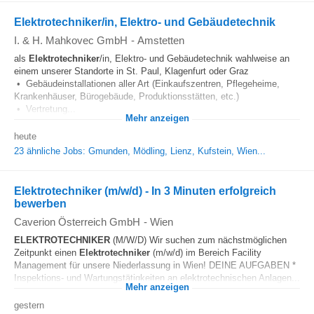
Elektrotechniker/in, Elektro- und Gebäudetechnik
I. & H. Mahkovec GmbH
-
Amstetten
als
Elektrotechniker
/in, Elektro- und Gebäudetechnik wahlweise an
einem unserer Standorte in St. Paul, Klagenfurt oder Graz
• Gebäudeinstallationen aller Art (Einkaufszentren, Pflegeheime,
Krankenhäuser, Bürogebäude, Produktionsstätten, etc.)
• Vertretung...
Mehr anzeigen
heute
23 ähnliche Jobs: Gmunden, Mödling, Lienz, Kufstein, Wien...
Elektrotechniker (m/w/d) - In 3 Minuten erfolgreich
bewerben
Caverion Österreich GmbH
-
Wien
ELEKTROTECHNIKER
(M/W/D) Wir suchen zum nächstmöglichen
Zeitpunkt einen
Elektrotechniker
(m/w/d) im Bereich Facility
Management für unsere Niederlassung in Wien! DEINE AUFGABEN *
Inspektions- und Wartungstätigkeiten an elektrotechnischen Anlagen...
Mehr anzeigen
gestern