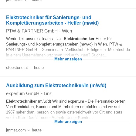
Elektrotechniker für Sanierungs- und
Komplettierungsarbeiten - Helfer (m/w/d)
PTW & PARTNER GmbH
-
Wien
Werde Teil unseres Teams – als
Elektrotechniker
Helfer für
Sanierungs- und Komplettierungsarbeiten (m/w/d) in Wien. PTW &
PARTNER GmbH – Gemeinsam. Verlässlich. Erfolgreich. Möchtest du
in einem Unternehmen wachsen und aufblühen? Suchst...
Mehr anzeigen
stepstone.at
-
heute
Ausbildung zum Elektrotechniker/in (m/w/d)
expertum GmbH
-
Linz
Elektrotechniker
(m/w/d) Wir sind expertum - Die Personalexperten.
Von Kandidaten, Kunden und Mitarbeitern empfohlen sind wir seit
1987 näher dran, persönlich sowie österreichweit vor Ort und stets
verbindlich. Das ist unser Antrieb. Unser Kunde...
Mehr anzeigen
jmmst.com
-
heute