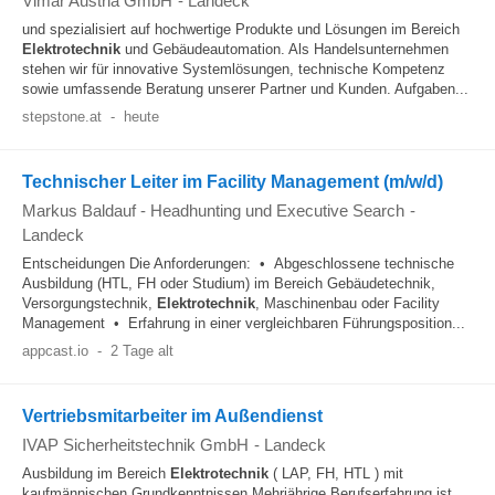
Vimar Austria GmbH
-
Landeck
und spezialisiert auf hochwertige Produkte und Lösungen im Bereich
Elektrotechnik
und Gebäudeautomation. Als Handelsunternehmen
stehen wir für innovative Systemlösungen, technische Kompetenz
sowie umfassende Beratung unserer Partner und Kunden. Aufgaben...
stepstone.at
-
heute
Technischer Leiter im Facility Management (m/w/d)
Markus Baldauf - Headhunting und Executive Search
-
Landeck
Entscheidungen Die Anforderungen: • Abgeschlossene technische
Ausbildung (HTL, FH oder Studium) im Bereich Gebäudetechnik,
Versorgungstechnik,
Elektrotechnik
, Maschinenbau oder Facility
Management • Erfahrung in einer vergleichbaren Führungsposition...
appcast.io
-
2 Tage alt
Vertriebsmitarbeiter im Außendienst
IVAP Sicherheitstechnik GmbH
-
Landeck
Ausbildung im Bereich
Elektrotechnik
( LAP, FH, HTL ) mit
kaufmännischen Grundkenntnissen Mehrjährige Berufserfahrung ist