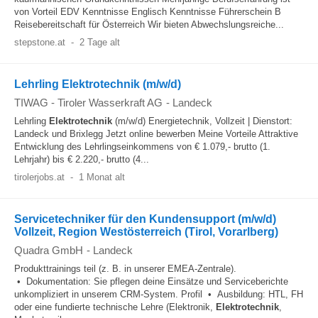
von Vorteil EDV Kenntnisse Englisch Kenntnisse Führerschein B
Reisebereitschaft für Österreich Wir bieten Abwechslungsreiche...
stepstone.at
-
2 Tage alt
Lehrling Elektrotechnik (m/w/d)
TIWAG - Tiroler Wasserkraft AG
-
Landeck
Lehrling
Elektrotechnik
(m/w/d) Energietechnik, Vollzeit | Dienstort:
Landeck und Brixlegg Jetzt online bewerben Meine Vorteile Attraktive
Entwicklung des Lehrlingseinkommens von € 1.079,- brutto (1.
Lehrjahr) bis € 2.220,- brutto (4...
tirolerjobs.at
-
1 Monat alt
Servicetechniker für den Kundensupport (m/w/d)
Vollzeit, Region Westösterreich (Tirol, Vorarlberg)
Quadra GmbH
-
Landeck
Produkttrainings teil (z. B. in unserer EMEA-Zentrale).
• Dokumentation: Sie pflegen deine Einsätze und Serviceberichte
unkompliziert in unserem CRM-System. Profil • Ausbildung: HTL, FH
oder eine fundierte technische Lehre (Elektronik,
Elektrotechnik
,