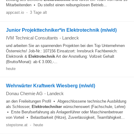
Mitarbeitenden • Du stellst einen reibungslosen Betrieb...
appcast.io
-
3 Tage alt
Junior Projekttechniker*in Elektrotechnik (m/w/d)
IVM Technical Consultants
-
Landeck
und arbeiten Sie an spannenden Projekten bei den Top Unternehmen
Österreichs! Job-Nr.: 107156 Einsatzort: Innsbruck Fachbereich:
Elektronik &
Elektrotechnik
Art der Anstellung: Vollzeit Gehalt
(Brutto/Monat): ab € 3.000,-...
heute
Wehrwärter Kraftwerk Wiesberg (m/w/d)
Donau Chemie AG
-
Landeck
an den Freileitungen Profil • Abgeschlossene technische Ausbildung
als Schlosser,
Elektrotechniker
wünschenswert (Fachschule, Lehre)
• Erste Berufserfahrung als Anlagenführer oder Maschinenbetreuer
von Vorteil • Belastbarkeit (Hitze), Zuverlässigkeit, Teamfähigkeit...
stepstone.at
-
heute