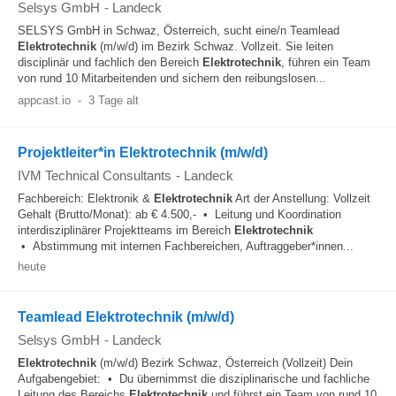
Selsys GmbH
-
Landeck
SELSYS GmbH in Schwaz, Österreich, sucht eine/n Teamlead
Elektrotechnik
(m/w/d) im Bezirk Schwaz. Vollzeit. Sie leiten
disciplinär und fachlich den Bereich
Elektrotechnik
, führen ein Team
von rund 10 Mitarbeitenden und sichern den reibungslosen...
appcast.io
-
3 Tage alt
Projektleiter*in Elektrotechnik (m/w/d)
IVM Technical Consultants
-
Landeck
Fachbereich: Elektronik &
Elektrotechnik
Art der Anstellung: Vollzeit
Gehalt (Brutto/Monat): ab € 4.500,- • Leitung und Koordination
interdisziplinärer Projektteams im Bereich
Elektrotechnik
• Abstimmung mit internen Fachbereichen, Auftraggeber*innen...
heute
Teamlead Elektrotechnik (m/w/d)
Selsys GmbH
-
Landeck
Elektrotechnik
(m/w/d) Bezirk Schwaz, Österreich (Vollzeit) Dein
Aufgabengebiet: • Du übernimmst die disziplinarische und fachliche
Leitung des Bereichs
Elektrotechnik
und führst ein Team von rund 10