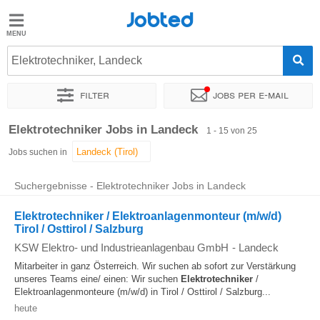
Jobted
Jobted
Jobs
Elektrotechniker, Landeck
Filter
Jobs per e-mail
Gehalt
Sortieren nach
Genauer Standort
Unternehmen
Personald
Elektrotechniker Jobs in Landeck
1 - 15 von 25
Jobs suchen in
Suchergebnisse - Elektrotechniker Jobs in Landeck
Elektrotechniker / Elektroanlagenmonteur (m/w/d)
Tirol / Osttirol / Salzburg
KSW Elektro- und Industrieanlagenbau GmbH
-
Landeck
Mitarbeiter in ganz Österreich. Wir suchen ab sofort zur Verstärkung
unseres Teams eine/ einen: Wir suchen
Elektrotechniker
/
Elektroanlagenmonteure (m/w/d) in Tirol / Osttirol / Salzburg...
heute