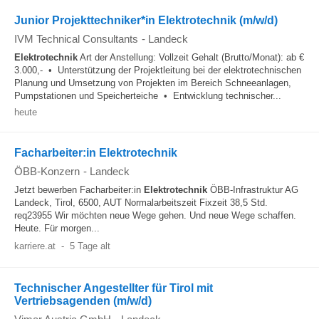
Junior Projekttechniker*in Elektrotechnik (m/w/d)
IVM Technical Consultants
-
Landeck
Elektrotechnik
Art der Anstellung: Vollzeit Gehalt (Brutto/Monat): ab €
3.000,- • Unterstützung der Projektleitung bei der elektrotechnischen
Planung und Umsetzung von Projekten im Bereich Schneeanlagen,
Pumpstationen und Speicherteiche • Entwicklung technischer...
heute
Facharbeiter:in Elektrotechnik
ÖBB-Konzern
-
Landeck
Jetzt bewerben Facharbeiter:in
Elektrotechnik
ÖBB-Infrastruktur AG
Landeck, Tirol, 6500, AUT Normalarbeitszeit Fixzeit 38,5 Std.
req23955 Wir möchten neue Wege gehen. Und neue Wege schaffen.
Heute. Für morgen...
karriere.at
-
5 Tage alt
Technischer Angestellter für Tirol mit
Vertriebsagenden (m/w/d)