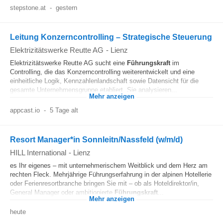
stepstone.at
-
gestern
Leitung Konzerncontrolling – Strategische Steuerung
Elektrizitätswerke Reutte AG
-
Lienz
Elektrizitätswerke Reutte AG sucht eine
Führungskraft
im
Controlling, die das Konzerncontrolling weiterentwickelt und eine
einheitliche Logik, Kennzahlenlandschaft sowie Datensicht für die
gesamte Unternehmensgruppe etabliert. Sie analysieren...
Mehr anzeigen
appcast.io
-
5 Tage alt
Resort Manager*in Sonnleitn/Nassfeld (w/m/d)
HILL International
-
Lienz
es Ihr eigenes – mit unternehmerischem Weitblick und dem Herz am
rechten Fleck. Mehrjährige Führungserfahrung in der alpinen Hotellerie
oder Ferienresortbranche bringen Sie mit – ob als Hoteldirektor/in,
General Manager oder ambitionierte
Führungskraft
...
Mehr anzeigen
heute