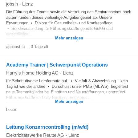
jobsin
-
Lienz
Die Führung des Teams sowie die Vertretung des Seniorenheims nach
außen runden dieses vielseitige Aufgabengebiet ab. Unsere
Erwartungen • Diplom für Gesundheits- und Krankenpflege
• Sonderausbildung für
Führungskräfte
gemäß GuKG und
einschlägige...
Mehr anzeigen
appcast.io
-
3 Tage alt
Academy Trainer | Schwerpunkt Operations
Harry's Home Holding AG
-
Lienz
für Schritt diverse Lernformate auf. • Vielfalt & Abwechslung – kein
Tag ist wie der andere • Du schulst unser PMS (MEWS), begleitest
neue Teammitglieder bei Eintritten und Neueröffnungen, unterstützt
Führungskräfte
im Daily Business und sorgst...
Mehr anzeigen
heute
Leitung Konzerncontrolling (m/w/d)
Elektrizitätswerke Reutte AG
-
Lienz