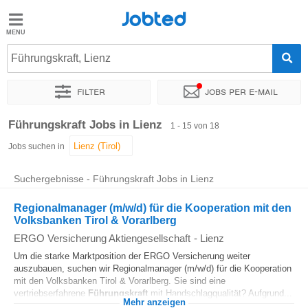
Jobted
Jobted
Jobs
Führungskraft, Lienz
Filter
Jobs per e-mail
Gehalt
Sortieren nach
Genauer Standort
Unternehmen
Zeitintens
Führungskraft Jobs in Lienz
1 - 15 von 18
Jobs suchen in
Suchergebnisse - Führungskraft Jobs in Lienz
Regionalmanager (m/w/d) für die Kooperation mit den
Volksbanken Tirol & Vorarlberg
ERGO Versicherung Aktiengesellschaft
-
Lienz
Um die starke Marktposition der ERGO Versicherung weiter
auszubauen, suchen wir Regionalmanager (m/w/d) für die Kooperation
mit den Volksbanken Tirol & Vorarlberg. Sie sind eine
vertriebserfahrene
Führungskraft
mit Handschlagqualität? Aufgrund...
Mehr anzeigen