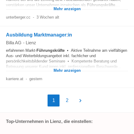
verstärken unser Unternehmen inzwischen als
Führungskräfte
....
Mehr anzeigen
unterberger.cc
-
3 Wochen alt
Ausbildung Marktmanager:in
Billa AG
-
Lienz
erfahrenen Markt-
Führungskräfte
• Aktive Teilnahme am vielfältigen
Aus- und Weiterbildungsangebot inkl. fachlicher und
persönlichkeitsbildender Seminare • Kompetente Beratung und
Betreuung unserer Kund:innen inkl. professionellem Beschwerde...
Mehr anzeigen
karriere.at
-
gestern
1
2
Top-Unternehmen in Lienz, die einstellen: