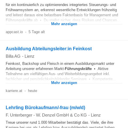
für ein kontinuierlich zu optimierendes integriertes Steuerungs- und
Frühwarnsystem an, erkennst wesentliche Entwicklungen frühzeitig
und leitest daraus eine belastbare Faktenbasis für Management und
Führungskräfte
ab • Du stellst sicher, dass Risiken und Chancen...
Mehr anzeigen
appcast.io
-
5 Tage alt
Ausbildung Abteilungsleiter:in Feinkost
Billa AG
-
Lienz
Feinkost, Backshop und Fleisch in einem Ausbildungsmarkt unter
Anleitung unserer erfahrenen Markt-
Führungskräfte
• Aktive
Teilnahme am vielfältigen Aus- und Weiterbildungsangebot inkl.
fachlicher und persönlichkeitsbildender Seminare • Kompetente...
Mehr anzeigen
karriere.at
-
heute
Lehrling Bürokaufmann/-frau (m/w/d)
F. Unterberger - W. Denzel GmbH & Co KG
-
Lienz
Treue unserer rund 1.000 Mitarbeiter bestätigt das. Viele, die ihre
Karriere bei uns als Lehrling bzw. Auszubildende/r gestartet haben,