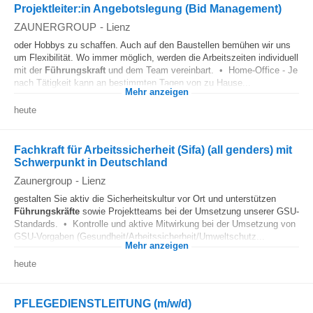
Projektleiter:in Angebotslegung (Bid Management)
ZAUNERGROUP
-
Lienz
oder Hobbys zu schaffen. Auch auf den Baustellen bemühen wir uns
um Flexibilität. Wo immer möglich, werden die Arbeitszeiten individuell
mit der
Führungskraft
und dem Team vereinbart. • Home-Office - Je
nach Tätigkeit kann an bestimmten Tagen von zu Hause...
Mehr anzeigen
heute
Fachkraft für Arbeitssicherheit (Sifa) (all genders) mit
Schwerpunkt in Deutschland
Zaunergroup
-
Lienz
gestalten Sie aktiv die Sicherheitskultur vor Ort und unterstützen
Führungskräfte
sowie Projektteams bei der Umsetzung unserer GSU-
Standards. • Kontrolle und aktive Mitwirkung bei der Umsetzung von
GSU-Vorgaben (Gesundheit/Arbeitssicherheit/Umweltschutz...
Mehr anzeigen
heute
PFLEGEDIENSTLEITUNG (m/w/d)