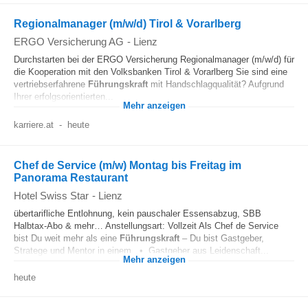
Regionalmanager (m/w/d) Tirol & Vorarlberg
ERGO Versicherung AG
-
Lienz
Durchstarten bei der ERGO Versicherung Regionalmanager (m/w/d) für
die Kooperation mit den Volksbanken Tirol & Vorarlberg Sie sind eine
vertriebserfahrene
Führungskraft
mit Handschlagqualität? Aufgrund
Ihrer erfolgsorientierten...
Mehr anzeigen
karriere.at
-
heute
Chef de Service (m/w) Montag bis Freitag im
Panorama Restaurant
Hotel Swiss Star
-
Lienz
übertarifliche Entlohnung, kein pauschaler Essensabzug, SBB
Halbtax-Abo & mehr… Anstellungsart: Vollzeit Als Chef de Service
bist Du weit mehr als eine
Führungskraft
– Du bist Gastgeber,
Stratege und Mentor in einem. • Gastgeber aus Leidenschaft...
Mehr anzeigen
heute