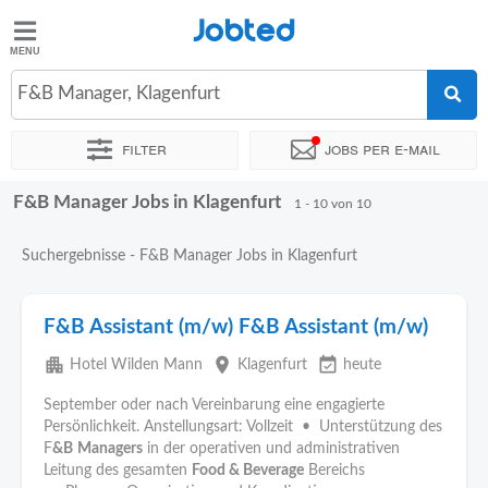
Jobted
Jobted
Jobs
F&B Manager, Klagenfurt
Filter
Jobs per e-mail
Gehalt
F&B Manager Jobs in Klagenfurt
Sortieren nach
Genauer Standort
Unternehmen
1 - 10 von 10
Suchergebnisse - F&B Manager Jobs in Klagenfurt
F&B Assistant (m/w) F&B Assistant (m/w)
apartment
place
event_available
Hotel Wilden Mann
Klagenfurt
heute
September oder nach Vereinbarung eine engagierte
Persönlichkeit. Anstellungsart: Vollzeit • Unterstützung des
F
&B
Managers
in der operativen und administrativen
Leitung des gesamten
Food & Beverage
Bereichs