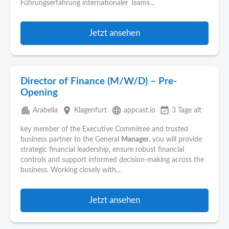
Führungserfahrung internationaler Teams...
Jetzt ansehen
Director of Finance (M/W/D) – Pre-
Opening
apartment
place
language
event_available
Arabella
Klagenfurt
appcast.io
3 Tage alt
key member of the Executive Committee and trusted
business partner to the General
Manager
, you will provide
strategic financial leadership, ensure robust financial
controls and support informed decision‑making across the
business. Working closely with...
Jetzt ansehen