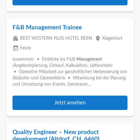
F&B Management Trainee
apartment
place
BEST WESTERN PLUS HOTEL BERN
Klagenfurt
event_available
heute
zusammen: • Einblicke ins F&B-
Management
(Angebotsplanung, Einkauf, Kalkulation, Lieferanten)
• Operative Mitarbeit zur ganzheitlichen Verbesserung von
Abläufen und Gästeerlebnis • Mitwirkung bei der Planung
und Umsetzung von Events, Seminaren...
Jetzt ansehen
Quality Engineer – New product
development (Altdorf, CH, 6460)