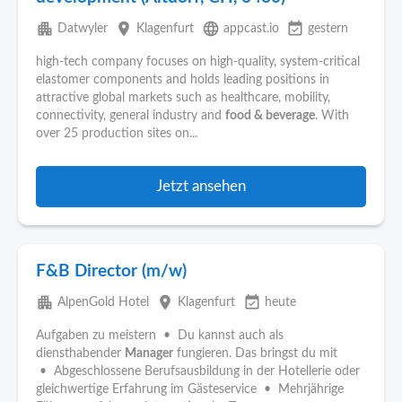
apartment
place
language
event_available
Datwyler
Klagenfurt
appcast.io
gestern
high-tech company focuses on high-quality, system-critical
elastomer components and holds leading positions in
attractive global markets such as healthcare, mobility,
connectivity, general industry and
food & beverage
. With
over 25 production sites on...
Jetzt ansehen
F&B Director (m/w)
apartment
place
event_available
AlpenGold Hotel
Klagenfurt
heute
Aufgaben zu meistern • Du kannst auch als
diensthabender
Manager
fungieren. Das bringst du mit
• Abgeschlossene Berufsausbildung in der Hotellerie oder
gleichwertige Erfahrung im Gästeservice • Mehrjährige