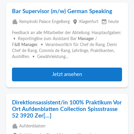
Bar Supervisor (m/w) German Speaking
apartment
place
event_available
Kempinski Palace Engelberg
Klagenfurt
heute
Feedback an alle Mitarbeiter der Abteilung. Hauptaufgaben:
• Reportingline zum Assistant Bar
Manager
/
F
&B
Manager
. • Verantwortlich für Chef de Rang, Demi
Chef de Rang, Commis de Rang, Lehrlinge, Praktikanten,
Aushilfen. • Gewährleistung...
Jetzt ansehen
Direktionsassistent/in 100% Praktikum Vor
Ort Aufdenblatten Collection Spissstrasse
52 3920 Zer[...]
apartment
Aufdenblatten