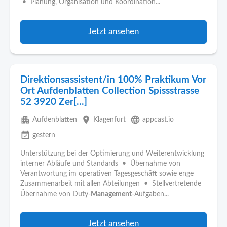
• Planung, Organisation und Koordination...
Jetzt ansehen
Direktionsassistent/in 100% Praktikum Vor
Ort Aufdenblatten Collection Spissstrasse
52 3920 Zer[...]
apartment
place
language
Aufdenblatten
Klagenfurt
appcast.io
event_available
gestern
Unterstützung bei der Optimierung und Weiterentwicklung
interner Abläufe und Standards • Übernahme von
Verantwortung im operativen Tagesgeschäft sowie enge
Zusammenarbeit mit allen Abteilungen • Stellvertretende
Übernahme von Duty-
Management
-Aufgaben...
Jetzt ansehen