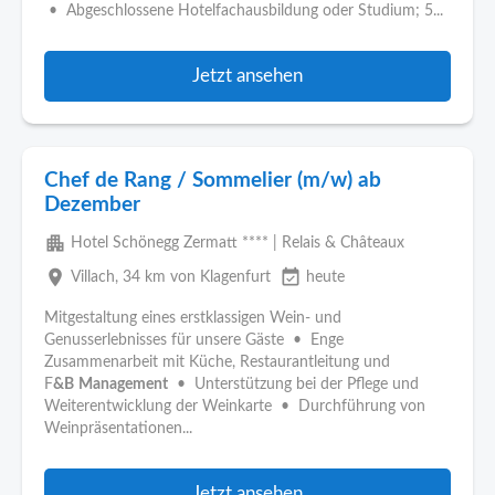
• Abgeschlossene Hotelfachausbildung oder Studium; 5...
Jetzt ansehen
Chef de Rang / Sommelier (m/w) ab
Dezember
apartment
Hotel Schönegg Zermatt **** | Relais & Châteaux
place
event_available
Villach
, 34 km von Klagenfurt
heute
Mitgestaltung eines erstklassigen Wein- und
Genusserlebnisses für unsere Gäste • Enge
Zusammenarbeit mit Küche, Restaurantleitung und
F
&B
Management
• Unterstützung bei der Pflege und
Weiterentwicklung der Weinkarte • Durchführung von
Weinpräsentationen...
Jetzt ansehen