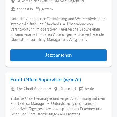
place
St. Veit an der Glan
, 12 km von Klagenfurt
language
event_available
appcast.io
gestern
Unterstützung bei der Optimierung und Weiterentwicklung
interner Abläufe und Standards • Übernahme von
Verantwortung im operativen Tagesgeschäft sowie enge
Zusammenarbeit mit allen Abteilungen • Stellvertretende
Übernahme von Duty-
Management
-Aufgaben...
Jetzt ansehen
Front Office Supervisor (w/m/d)
apartment
place
event_available
The Chedi Andermatt
Klagenfurt
heute
inklusive Ursachenanalyse und enger Abstimmung mit dem
Front Office
Manager
• Unterstützung des Teams im
operativen Tagesgeschäft sowie proaktives Erkennen und
Lösen von Herausforderungen am Empfang