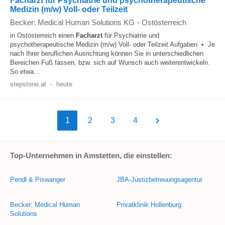
Facharzt für Psychiatrie und psychotherapeutische
Medizin (m/w) Voll- oder Teilzeit
Becker: Medical Human Solutions KG
-
Ostösterreich
in Ostösterreich einen
Facharzt
für Psychiatrie und
psychotherapeutische Medizin (m/w) Voll- oder Teilzeit Aufgaben • Je
nach Ihrer beruflichen Ausrichtung können Sie in unterschiedlichen
Bereichen Fuß fassen, bzw. sich auf Wunsch auch weiterentwickeln.
So etwa...
stepstone.at
-
heute
1
2
3
4
Top-Unternehmen in Amstetten, die einstellen:
Pendl & Piswanger
JBA-Justizbetreuungsagentur
Becker: Medical Human
Privatklinik Hollenburg
Solutions