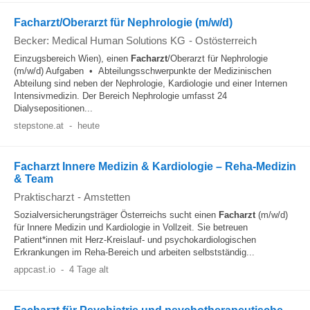
Facharzt/Oberarzt für Nephrologie (m/w/d)
Becker: Medical Human Solutions KG
-
Ostösterreich
Einzugsbereich Wien), einen
Facharzt
/Oberarzt für Nephrologie
(m/w/d) Aufgaben • Abteilungsschwerpunkte der Medizinischen
Abteilung sind neben der Nephrologie, Kardiologie und einer Internen
Intensivmedizin. Der Bereich Nephrologie umfasst 24
Dialysepositionen...
stepstone.at
-
heute
Facharzt Innere Medizin & Kardiologie – Reha‑Medizin
& Team
Praktischarzt
-
Amstetten
Sozialversicherungsträger Österreichs sucht einen
Facharzt
(m/w/d)
für Innere Medizin und Kardiologie in Vollzeit. Sie betreuen
Patient*innen mit Herz-Kreislauf- und psychokardiologischen
Erkrankungen im Reha-Bereich und arbeiten selbstständig...
appcast.io
-
4 Tage alt