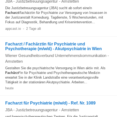
JBA - Justizbetreuungsagentur
-
Amstetten
Die Justizbetreuungsagentur (JBA) sucht ab sofort eine/n
Facharzt
/fachärztin für Psychiatrie zur Versorgung von Insassen in
der Justizanstalt Korneuburg. Tagdienste, 5 Wochenstunden, mit
Fokus auf Diagnostik, Behandlung und Krisenintervention...
appcast.io
-
2 Tage alt
Facharzt / Fachärztin für Psychiatrie und
Psychotherapie (m/w/d) - Akutpsychiatrie in Wien
Wiener Gesundheitsverbund Unternehmenskommunikation
-
Amstetten
Gestalten Sie die psychiatrische Versorgung in Wien aktiv mit. Als
Fachärzt
*in für Psychiatrie und Psychotherapeutische Medizin
erwartet Sie in der Klinik Landstraße eine verantwortungsvolle
Tätigkeit in der stationären Akutpsychiatrie. Arbeiten...
heute
Facharzt für Psychiatrie (m/w/d) - Ref. Nr. 1089
JBA - Justizbetreuungsagentur
-
Amstetten
und forensisch-therapeutischen Zentren. Für die Justizanstalt