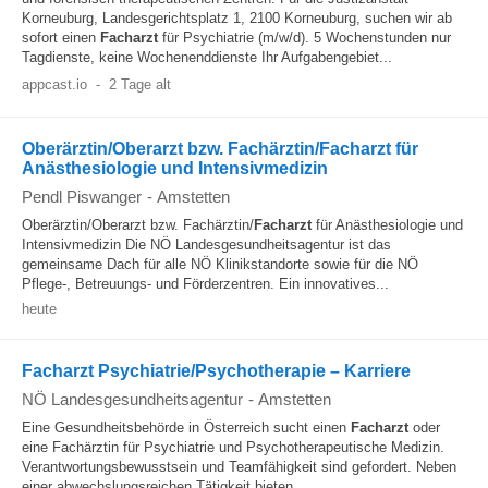
Korneuburg, Landesgerichtsplatz 1, 2100 Korneuburg, suchen wir ab
sofort einen
Facharzt
für Psychiatrie (m/w/d). 5 Wochenstunden nur
Tagdienste, keine Wochenenddienste Ihr Aufgabengebiet...
appcast.io
-
2 Tage alt
Oberärztin/Oberarzt bzw. Fachärztin/Facharzt für
Anästhesiologie und Intensivmedizin
Pendl Piswanger
-
Amstetten
Oberärztin/Oberarzt bzw. Fachärztin/
Facharzt
für Anästhesiologie und
Intensivmedizin Die NÖ Landesgesundheitsagentur ist das
gemeinsame Dach für alle NÖ Klinikstandorte sowie für die NÖ
Pflege-, Betreuungs- und Förderzentren. Ein innovatives...
heute
Facharzt Psychiatrie/Psychotherapie – Karriere
NÖ Landesgesundheitsagentur
-
Amstetten
Eine Gesundheitsbehörde in Österreich sucht einen
Facharzt
oder
eine Fachärztin für Psychiatrie und Psychotherapeutische Medizin.
Verantwortungsbewusstsein und Teamfähigkeit sind gefordert. Neben
einer abwechslungsreichen Tätigkeit bieten...