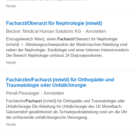
heute
Facharzt/Oberarzt für Nephrologie (m/w/d)
Becker: Medical Human Solutions KG
-
Amstetten
Einzugsbereich Wien), einen
Facharzt
/Oberarzt für Nephrologie
(m/w/d) • Abteilungsschwerpunkte der Medizinischen Abteilung sind
neben der Nephrologie, Kardiologie und einer Internen Intensivmedizin.
Der Bereich Nephrologie umfasst 24 Dialysepositionen...
heute
Fachärztin/Facharzt (m/w/d) für Orthopädie und
Traumatologie oder Unfallchirurgie
Pendl Piswanger
-
Amstetten
Fachärztin/
Facharzt
(m/w/d) für Orthopädie und Traumatologie oder
Unfallchirurgie Die Abteilung für Unfallchirurgie des LK Mistelbach-
Gänserndorf gewährleistet als Schwerpunktabteilung rund um die Uhr
die umfassende unfallchirurgische Versorgung...
heute