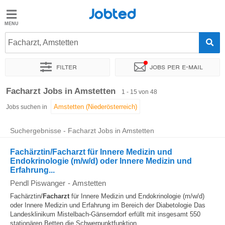
Jobted
Jobted
Jobs
Facharzt, Amstetten
Filter
Jobs per e-mail
Gehalt
Sortieren nach
Genauer Standort
Unternehmen
Zeitintens
Facharzt Jobs in Amstetten
1 - 15 von 48
Jobs suchen in
Suchergebnisse - Facharzt Jobs in Amstetten
Fachärztin/Facharzt für Innere Medizin und
Endokrinologie (m/w/d) oder Innere Medizin und
Erfahrung...
Pendl Piswanger
-
Amstetten
Fachärztin/
Facharzt
für Innere Medizin und Endokrinologie (m/w/d)
oder Innere Medizin und Erfahrung im Bereich der Diabetologie Das
Landesklinikum Mistelbach-Gänserndorf erfüllt mit insgesamt 550
stationären Betten die Schwerpunktfunktion...