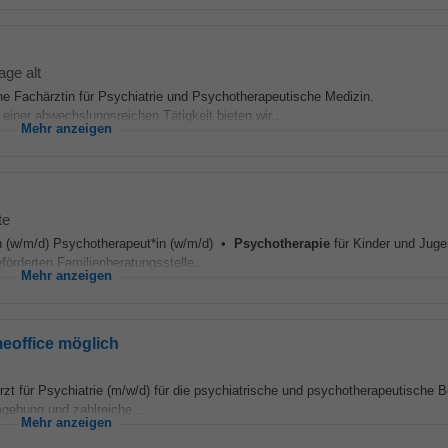
age alt
ne Fachärztin für Psychiatrie und Psychotherapeutische Medizin.
iner abwechslungsreichen Tätigkeit bieten wir...
Mehr anzeigen
te
*in (w/m/d) Psychotherapeut*in (w/m/d) •
Psychotherapie
für Kinder und Juge
örderten Familienberatungsstelle...
Mehr anzeigen
eoffice möglich
rzt für Psychiatrie (m/w/d) für die psychiatrische und psychotherapeutische 
mgebung und zahlreiche...
Mehr anzeigen