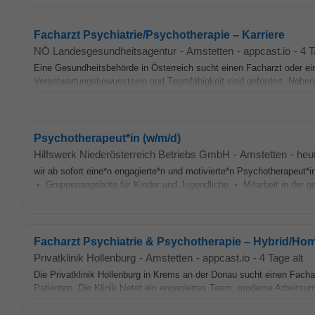
Facharzt Psychiatrie/Psychotherapie – Karriere
NÖ Landesgesundheitsagentur
-
Amstetten
-
appcast.io
-
4 T
Eine Gesundheitsbehörde in Österreich sucht einen Facharzt oder ei
Verantwortungsbewusstsein und Teamfähigkeit sind gefordert. Neben e
Psychotherapeut*in (w/m/d)
Hilfswerk Niederösterreich Betriebs GmbH
-
Amstetten
-
heu
wir ab sofort eine*n engagierte*n und motivierte*n Psychotherapeut
• Gruppenangebote für Kinder und Jugendliche • Mitarbeit in der gef
Facharzt Psychiatrie & Psychotherapie – Hybrid/Hom
Privatklinik Hollenburg
-
Amstetten
-
appcast.io
-
4 Tage alt
Die Privatklinik Hollenburg in Krems an der Donau sucht einen Facha
Patienten. Die Klinik bietet ein engagiertes Team, moderne Arbeitsu