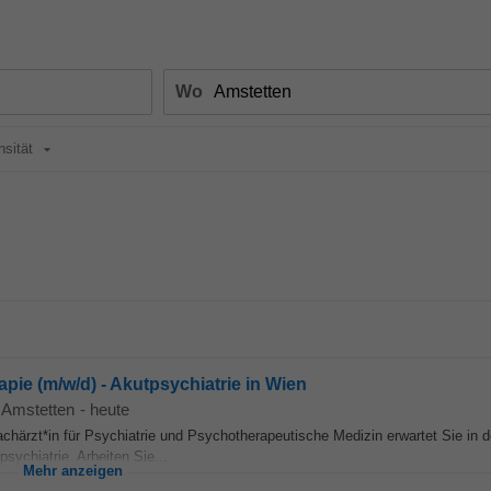
Wo
nsität
apie (m/w/d) - Akutpsychiatrie in Wien
Amstetten
-
heute
achärzt*in für Psychiatrie und Psychotherapeutische Medizin erwartet Sie in de
sychiatrie. Arbeiten Sie...
Mehr anzeigen