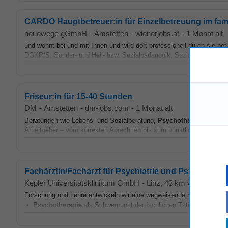
CARDO Hauptbetreuer:in für Einzelbetreuung im famil
neuewege gGmbH
-
Amstetten
-
wienerjobs.at
-
1 Monat alt
und wohnt bei und mit Ihnen und wird dort professionell durch sie b
DGKP/S, Sonder- und Heil- bzw. Sozialpädagogik, Sozialarbeit, Psy
Friseur:in für 15-40 Stunden
DM
-
Amstetten
-
dm-jobs.com
-
1 Monat alt
Beratungen wie Lebens- und Sozialberatung,
Psychotherapie
oder ä
Arbeitgeber – vom korrekten Abrechnen bis zum pünktlichen Gehalt, a
Fachärztin/Facharzt für Psychiatrie und Psychotherape
Kepler Universitätsklinikum GmbH
-
Linz
, 43 km von Amstett
Forschung und Lehre entwickeln wir eine wegweisende medizinische In
•
Psychotherapie
als Schwerpunkt der fachlichen Tätigkeit • Arbe