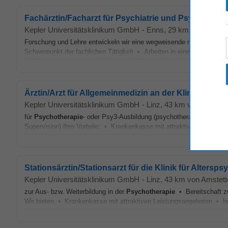
Fachärztin/Facharzt für Psychiatrie und Psychotherape
Kepler Universitätsklinikum GmbH
-
Enns
, 29 km von Amstet
Forschung und Lehre entwickeln wir eine wegweisende medizinische I
Schwerpunkt der fachlichen Tätigkeit • Arbeiten in einem Team mit 
Ärztin/Arzt für Allgemeinmedizin an der Klinik für P
Kepler Universitätsklinikum GmbH
-
Linz
, 43 km von Amstett
für
Psychotherapie
- oder Psy3-Ausbildung (psychotherapeutsiche Be
Supervision) Ihre Vorteile: • Krankenkasse mit attraktiven Leistun
Stationsärztin/Stationsarzt für die Klinik für Altersp
Kepler Universitätsklinikum GmbH
-
Linz
, 43 km von Amstett
zur Aus- bzw. Weiterbildung in der
Psychotherapie
• Bereitschaft z
Wir bieten • Krankenkasse mit attraktiven Leistungsangeboten • b