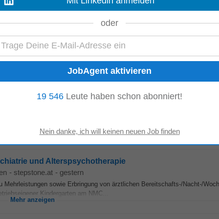
Mit Linkedin anmelden
utische Medizin für das Institut für...
oder
ten
-
heute
nfrastruktur in Oberösterreich. Voll- oder Teilzeit, Dauerverwendung •
Psych
psychotherapeutischer...
Mehr anzeigen
sychiatrie mit Schwerpunkt Suchtmedizin
19 546
Leute haben schon abonniert!
en
-
stepstone.at
-
heute
handlung im Einzel- und Gruppensetting unter fachärztlicher/psychotherapeu
gsangeboten • betriebseigener Kindergarten am NMC...
Mehr anzeigen
sychiatrie und Alterspsychotherapie
en
-
stepstone.at
-
gestern
u Mehrleistungen sowie Erbringung von ärztlichen Bereitschafts-/Nacht-/Woc
etriebseigener Kindergarten am NMC...
Mehr anzeigen