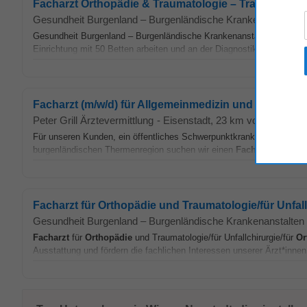
Facharzt Orthopädie & Traumatologie – Traumazentru
Gesundheit Burgenland – Burgenländische Krankenanstalt
Gesundheit Burgenland – Burgenländische Krankenanstalten GmbH 
Einrichtung mit 50 Betten arbeiten und an der Diagnostik sowie Beh
Facharzt (m/w/d) für Allgemeinmedizin und Familien
Peter Grill Ärztevermittlung
-
Eisenstadt
, 23 km von Wiener N
Für unseren Kunden, ein öffentliches Schwerpunktkrankenhaus mit meh
burgenländischen Thermenregion suchen wir einen
Facharzt
(m/w/d) 
Facharzt für Orthopädie und Traumatologie/für Unfall
Gesundheit Burgenland – Burgenländische Krankenanstalt
Facharzt
für
Orthopädie
und Traumatologie/für Unfallchirurgie/für
Or
Ausstattung und fördern die fachlichen Interessen unserer Ärzt*innen