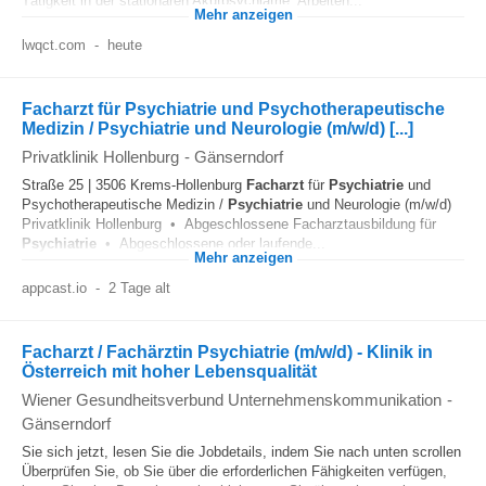
Tätigkeit in der stationären Akutpsychiatrie. Arbeiten...
Mehr anzeigen
lwqct.com
-
heute
Facharzt für Psychiatrie und Psychotherapeutische
Medizin / Psychiatrie und Neurologie (m/w/d) [...]
Privatklinik Hollenburg
-
Gänserndorf
Straße 25 | 3506 Krems-Hollenburg
Facharzt
für
Psychiatrie
und
Psychotherapeutische Medizin /
Psychiatrie
und Neurologie (m/w/d)
Privatklinik Hollenburg • Abgeschlossene Facharztausbildung für
Psychiatrie
• Abgeschlossene oder laufende...
Mehr anzeigen
appcast.io
-
2 Tage alt
Facharzt / Fachärztin Psychiatrie (m/w/d) - Klinik in
Österreich mit hoher Lebensqualität
Wiener Gesundheitsverbund Unternehmenskommunikation
-
Gänserndorf
Sie sich jetzt, lesen Sie die Jobdetails, indem Sie nach unten scrollen
Überprüfen Sie, ob Sie über die erforderlichen Fähigkeiten verfügen,