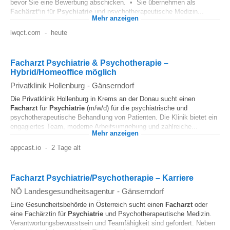
bevor Sie eine Bewerbung abschicken. • Sie übernehmen als
Fachärzt
*in für
Psychiatrie
und psychotherapeutische Medizin...
Mehr anzeigen
lwqct.com
-
heute
Facharzt Psychiatrie & Psychotherapie –
Hybrid/Homeoffice möglich
Privatklinik Hollenburg
-
Gänserndorf
Die Privatklinik Hollenburg in Krems an der Donau sucht einen
Facharzt
für
Psychiatrie
(m/w/d) für die psychiatrische und
psychotherapeutische Behandlung von Patienten. Die Klinik bietet ein
engagiertes Team, moderne Arbeitsumgebung und zahlreiche...
Mehr anzeigen
appcast.io
-
2 Tage alt
Facharzt Psychiatrie/Psychotherapie – Karriere
NÖ Landesgesundheitsagentur
-
Gänserndorf
Eine Gesundheitsbehörde in Österreich sucht einen
Facharzt
oder
eine Fachärztin für
Psychiatrie
und Psychotherapeutische Medizin.
Verantwortungsbewusstsein und Teamfähigkeit sind gefordert. Neben