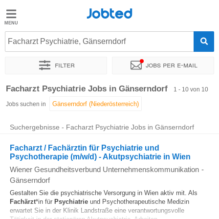
Jobted
Jobted
Jobs
Facharzt Psychiatrie, Gänserndorf
Filter
Jobs per e-mail
Gehalt
Sortieren nach
Genauer Standort
Unternehmen
Facharzt Psychiatrie Jobs in Gänserndorf
1 - 10 von 10
Jobs suchen in
Suchergebnisse - Facharzt Psychiatrie Jobs in Gänserndorf
Facharzt / Fachärztin für Psychiatrie und
Psychotherapie (m/w/d) - Akutpsychiatrie in Wien
Wiener Gesundheitsverbund Unternehmenskommunikation
-
Gänserndorf
Gestalten Sie die psychiatrische Versorgung in Wien aktiv mit. Als
Fachärzt
*in für
Psychiatrie
und Psychotherapeutische Medizin
erwartet Sie in der Klinik Landstraße eine verantwortungsvolle