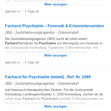
einer abwechslungsreichen Tätigkeit bieten...
Mehr anzeigen
appcast.io
-
2 Tage alt
Facharzt Psychiatrie – Forensik & Krisenintervention
JBA - Justizbetreuungsagentur
-
Gänserndorf
Die Justizbetreuungsagentur (JBA) sucht ab sofort eine/n
Facharzt
/fachärztin für
Psychiatrie
zur Versorgung von Insassen in
der Justizanstalt Korneuburg. Tagdienste, 5 Wochenstunden, mit
Fokus auf Diagnostik, Behandlung und Krisenintervention...
Mehr anzeigen
appcast.io
-
5 Tage alt
Facharzt für Psychiatrie (m/w/d) - Ref. Nr. 1089
JBA - Justizbetreuungsagentur
-
Gänserndorf
und forensisch-therapeutischen Zentren. Für die Justizanstalt
Korneuburg, Landesgerichtsplatz 1, 2100 Korneuburg, suchen wir ab
sofort einen
Facharzt
für
Psychiatrie
(m/w/d). 5 Wochenstunden nur
Tagdienste, keine Wochenenddienste Ihr Aufgabengebiet...
Mehr anzeigen