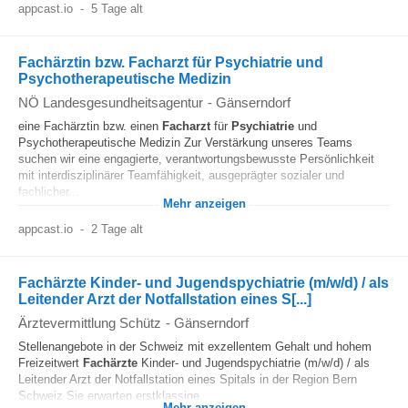
appcast.io
-
5 Tage alt
Fachärztin bzw. Facharzt für Psychiatrie und
Psychotherapeutische Medizin
NÖ Landesgesundheitsagentur
-
Gänserndorf
eine Fachärztin bzw. einen
Facharzt
für
Psychiatrie
und
Psychotherapeutische Medizin Zur Verstärkung unseres Teams
suchen wir eine engagierte, verantwortungsbewusste Persönlichkeit
mit interdisziplinärer Teamfähigkeit, ausgeprägter sozialer und
fachlicher...
Mehr anzeigen
appcast.io
-
2 Tage alt
Fachärzte Kinder- und Jugendspychiatrie (m/w/d) / als
Leitender Arzt der Notfallstation eines S[...]
Ärztevermittlung Schütz
-
Gänserndorf
Stellenangebote in der Schweiz mit exzellentem Gehalt und hohem
Freizeitwert
Fachärzte
Kinder- und Jugendspychiatrie (m/w/d) / als
Leitender Arzt der Notfallstation eines Spitals in der Region Bern
Schweiz Sie erwarten erstklassige...