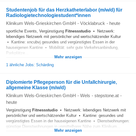
Studentenjob für das Herzkatheterlabor (m/w/d) für
Radiologietechnologiestudent*innen
Klinikum Wels-Grieskirchen GmbH
-
Vöcklabruck
-
heute
sportliche Events, Vergünstigung
Fitnessstudio
• Netzwerk:
lebendiges Netzwerk mit persönlicher und wertschätzender Kultur
• Kantine: xncubvj gesundes und vergünstigtes Essen in der
hauseigenen Kantine • Mobilität: sehr gute Verkehrsanbindung,
Parkplätze...
Mehr anzeigen
1 ähnliche Jobs: Schärding
Diplomierte Pflegeperson für die Unfallchirurgie,
allgemeine Klasse (m/w/d)
Klinikum Wels-Grieskirchen GmbH
-
Wels
-
stepstone.at
-
heute
Vergünstigung
Fitnessstudio
• Netzwerk: lebendiges Netzwerk mit
persönlicher und wertschätzender Kultur • Kantine: gesundes und
vergünstigtes Essen in der hauseigenen Kantine • Dienstwohnungen:
günstige Dienstwohnungen in unmittelbarer Nähe zum Klinikum...
Mehr anzeigen