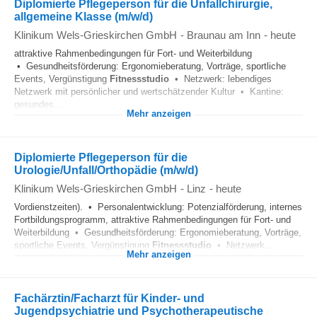
Diplomierte Pflegeperson für die Unfallchirurgie,
allgemeine Klasse (m/w/d)
Klinikum Wels-Grieskirchen GmbH
-
Braunau am Inn
-
heute
attraktive Rahmenbedingungen für Fort- und Weiterbildung
• Gesundheitsförderung: Ergonomieberatung, Vorträge, sportliche
Events, Vergünstigung
Fitnessstudio
• Netzwerk: lebendiges
Netzwerk mit persönlicher und wertschätzender Kultur • Kantine:
gesundes...
Mehr anzeigen
Diplomierte Pflegeperson für die
Urologie/Unfall/Orthopädie (m/w/d)
Klinikum Wels-Grieskirchen GmbH
-
Linz
-
heute
Vordienstzeiten). • Personalentwicklung: Potenzialförderung, internes
Fortbildungsprogramm, attraktive Rahmenbedingungen für Fort- und
Weiterbildung • Gesundheitsförderung: Ergonomieberatung, Vorträge,
sportliche Events, Vergünstigung
Fitnessstudio
• Netzwerk...
Mehr anzeigen
Fachärztin/Facharzt für Kinder- und
Jugendpsychiatrie und Psychotherapeutische