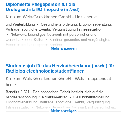
Diplomierte Pflegeperson für die
Urologie/Unfall/Orthopädie (m/w/d)
Klinikum Wels-Grieskirchen GmbH
-
Linz
-
heute
und Weiterbildung • Gesundheitsförderung: Ergonomieberatung,
Vorträge, sportliche Events, Vergünstigung
Fitnessstudio
• Netzwerk: lebendiges Netzwerk mit persönlicher und
wertschätzender Kultur • Kantine: gesundes und vergünstigtes
Essen in der hauseigenen Kantine...
Mehr anzeigen
Studentenjob für das Herzkatheterlabor (m/w/d) für
Radiologietechnologiestudent*innen
Klinikum Wels-Grieskirchen GmbH
-
Wels
-
stepstone.at
-
heute
Benefits € 521.- Das angegeben Gehalt bezieht sich auf die
Mindestentlohnung lt. Kollektivvertrag • Gesundheitsförderung:
Ergonomieberatung, Vorträge, sportliche Events, Vergünstigung
Fitnessstudio
• Netzwerk: lebendiges Netzwerk mit persönlicher...
Mehr anzeigen