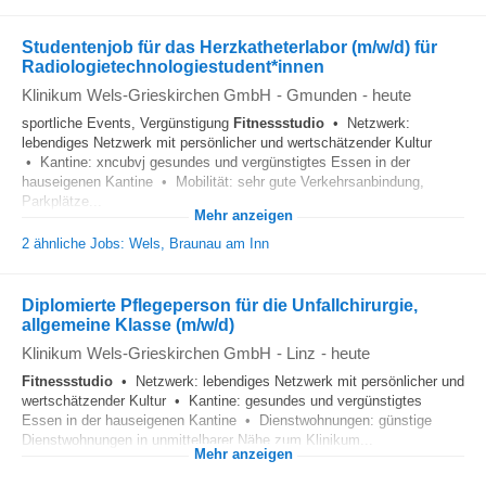
Studentenjob für das Herzkatheterlabor (m/w/d) für
Radiologietechnologiestudent*innen
Klinikum Wels-Grieskirchen GmbH
-
Gmunden
-
heute
sportliche Events, Vergünstigung
Fitnessstudio
• Netzwerk:
lebendiges Netzwerk mit persönlicher und wertschätzender Kultur
• Kantine: xncubvj gesundes und vergünstigtes Essen in der
hauseigenen Kantine • Mobilität: sehr gute Verkehrsanbindung,
Parkplätze...
Mehr anzeigen
2 ähnliche Jobs: Wels, Braunau am Inn
Diplomierte Pflegeperson für die Unfallchirurgie,
allgemeine Klasse (m/w/d)
Klinikum Wels-Grieskirchen GmbH
-
Linz
-
heute
Fitnessstudio
• Netzwerk: lebendiges Netzwerk mit persönlicher und
wertschätzender Kultur • Kantine: gesundes und vergünstigtes
Essen in der hauseigenen Kantine • Dienstwohnungen: günstige
Dienstwohnungen in unmittelbarer Nähe zum Klinikum...
Mehr anzeigen