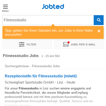
Jobted
Jobted
Jobs
Fitnessstudio
Tipp: geben Sie Ihren Standort ein, um Jobs in Ihrer Nähe
Gehalt
anzusehen
Filter
Jobs per e-mail
Sortieren nach
Unternehmen
Personaldienstleister
Vertra
Fitnessstudio Jobs
1 - 15 von 562
Suchergebnisse - Fitnessstudio Jobs
Rezeptionist/In für Fitnessstudio (m/w/d)
Schweighart Sportstudio GmbH
-
Linz
-
heute
Für unser
Fitnessstudio
in Linz suchen wireine engagierte und
freundliche Persönlichkeit, die unsere Mitglieder amEmpfang
professionell betreut und mit ihrer positiven Ausstrahlung zu
einerangenehmen Atmosphäre beiträgt. Qualität, Service und ein
herzlicher Umgang...