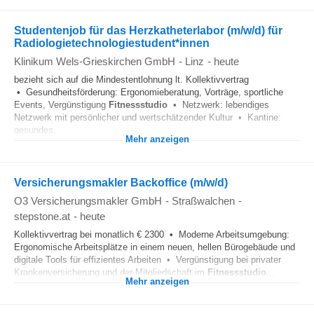
Studentenjob für das Herzkatheterlabor (m/w/d) für
Radiologietechnologiestudent*innen
Klinikum Wels-Grieskirchen GmbH
-
Linz
-
heute
bezieht sich auf die Mindestentlohnung lt. Kollektivvertrag
• Gesundheitsförderung: Ergonomieberatung, Vorträge, sportliche
Events, Vergünstigung
Fitnessstudio
• Netzwerk: lebendiges
Netzwerk mit persönlicher und wertschätzender Kultur • Kantine:
gesundes...
Mehr anzeigen
Versicherungsmakler Backoffice (m/w/d)
O3 Versicherungsmakler GmbH
-
Straßwalchen
-
stepstone.at
-
heute
Kollektivvertrag bei monatlich € 2300 • Moderne Arbeitsumgebung:
Ergonomische Arbeitsplätze in einem neuen, hellen Bürogebäude und
digitale Tools für effizientes Arbeiten • Vergünstigung bei privater
Krankenversicherung und der Mitgliedschaft im
Fitnessstudio
...
Mehr anzeigen