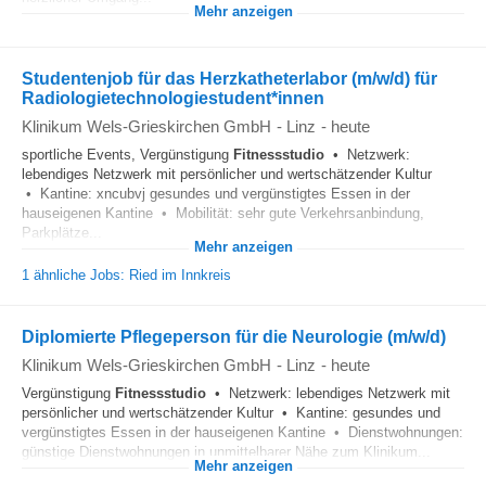
Mehr anzeigen
Studentenjob für das Herzkatheterlabor (m/w/d) für
Radiologietechnologiestudent*innen
Klinikum Wels-Grieskirchen GmbH
-
Linz
-
heute
sportliche Events, Vergünstigung
Fitnessstudio
• Netzwerk:
lebendiges Netzwerk mit persönlicher und wertschätzender Kultur
• Kantine: xncubvj gesundes und vergünstigtes Essen in der
hauseigenen Kantine • Mobilität: sehr gute Verkehrsanbindung,
Parkplätze...
Mehr anzeigen
1 ähnliche Jobs: Ried im Innkreis
Diplomierte Pflegeperson für die Neurologie (m/w/d)
Klinikum Wels-Grieskirchen GmbH
-
Linz
-
heute
Vergünstigung
Fitnessstudio
• Netzwerk: lebendiges Netzwerk mit
persönlicher und wertschätzender Kultur • Kantine: gesundes und
vergünstigtes Essen in der hauseigenen Kantine • Dienstwohnungen:
günstige Dienstwohnungen in unmittelbarer Nähe zum Klinikum...
Mehr anzeigen