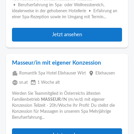
• Berufserfahrung im Spa- oder Wellnessbereich,
idealerweise in der gehobenen Hotellerie • Erfahrung an
einer Spa-Rezeption sowie im Umgang mit Termin...
Jetzt ansehen
Masseur/in mit eigener Konzession
apartment
place
Romantik Spa Hotel Elixhauser Wirt
Elixhausen
language
event_available
sn.at
1 Woche alt
Werden Sie Teammitglied in Österreichs ältesten
Familienbetrieb
MASSEUR
/IN (m/w/d) mit eigener
Konzession Teilzeit - 20h/Woche Ihr Profil: Du stellst die
Konzession für Massagen in unserem Spa Mehrjährige
Berufserfahrung...