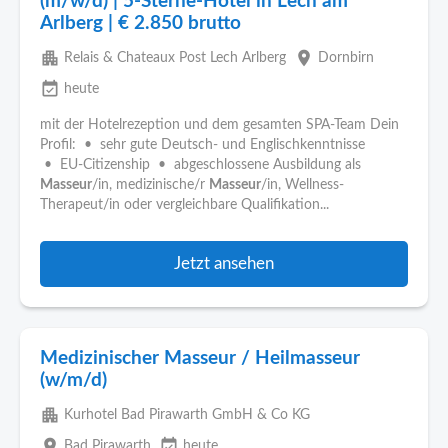
(m/w/d) | 5-Sterne-Hotel in Lech am
Arlberg | € 2.850 brutto
apartment
place
Relais & Chateaux Post Lech Arlberg
Dornbirn
event_available
heute
mit der Hotelrezeption und dem gesamten SPA-Team Dein
Profil: • sehr gute Deutsch- und Englischkenntnisse
• EU-Citizenship • abgeschlossene Ausbildung als
Masseur
/in, medizinische/r
Masseur
/in, Wellness-
Therapeut/in oder vergleichbare Qualifikation...
Jetzt ansehen
Medizinischer Masseur / Heilmasseur
(w/m/d)
apartment
Kurhotel Bad Pirawarth GmbH & Co KG
place
event_available
Bad Pirawarth
heute