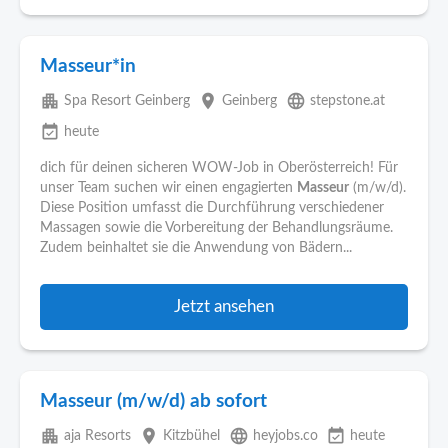
Masseur*in
apartment
place
language
Spa Resort Geinberg
Geinberg
stepstone.at
event_available
heute
dich für deinen sicheren WOW-Job in Oberösterreich! Für
unser Team suchen wir einen engagierten
Masseur
(m/w/d).
Diese Position umfasst die Durchführung verschiedener
Massagen sowie die Vorbereitung der Behandlungsräume.
Zudem beinhaltet sie die Anwendung von Bädern...
Jetzt ansehen
Masseur (m/w/d) ab sofort
apartment
place
language
event_available
aja Resorts
Kitzbühel
heyjobs.co
heute