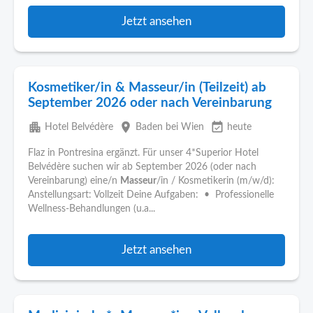
Jetzt ansehen
Kosmetiker/in & Masseur/in (Teilzeit) ab
September 2026 oder nach Vereinbarung
apartment
place
event_available
Hotel Belvédère
Baden bei Wien
heute
Flaz in Pontresina ergänzt. Für unser 4*Superior Hotel
Belvédère suchen wir ab September 2026 (oder nach
Vereinbarung) eine/n
Masseur
/in / Kosmetikerin (m/w/d):
Anstellungsart: Vollzeit Deine Aufgaben: • Professionelle
Wellness-Behandlungen (u.a...
Jetzt ansehen