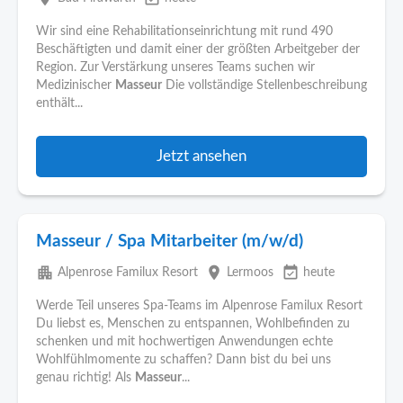
Wir sind eine Rehabilitationseinrichtung mit rund 490
Beschäftigten und damit einer der größten Arbeitgeber der
Region. Zur Verstärkung unseres Teams suchen wir
Medizinischer
Masseur
Die vollständige Stellenbeschreibung
enthält...
Jetzt ansehen
Masseur / Spa Mitarbeiter (m/w/d)
apartment
place
event_available
Alpenrose Familux Resort
Lermoos
heute
Werde Teil unseres Spa-Teams im Alpenrose Familux Resort
Du liebst es, Menschen zu entspannen, Wohlbefinden zu
schenken und mit hochwertigen Anwendungen echte
Wohlfühlmomente zu schaffen? Dann bist du bei uns
genau richtig! Als
Masseur
...