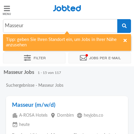
Jobted
Jobted
Jobs
Masseur
Tipp: geben Sie Ihren Standort ein, um Jobs in Ihrer Nähe
Gehalt
anzusehen
Filter
Jobs per e-mail
Masseur Jobs
Sortieren nach
Unternehmen
Vertragsart
Zeitintensität
1 - 15 von 117
Suchergebnisse - Masseur Jobs
Masseur (m/w/d)
apartment
place
language
A-ROSA Hotels
Dornbirn
heyjobs.co
event_available
heute