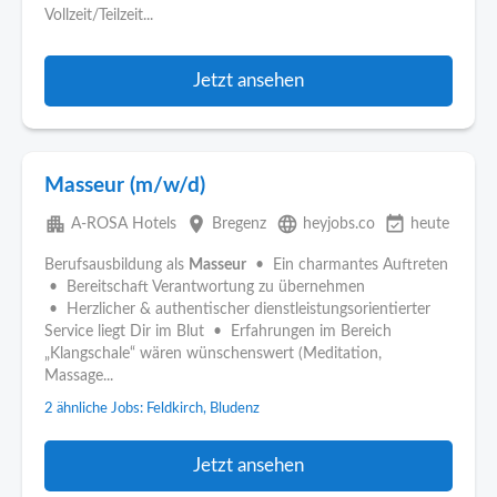
Vollzeit/Teilzeit...
Jetzt ansehen
Masseur (m/w/d)
apartment
place
language
event_available
A-ROSA Hotels
Bregenz
heyjobs.co
heute
Berufsausbildung als
Masseur
• Ein charmantes Auftreten
• Bereitschaft Verantwortung zu übernehmen
• Herzlicher & authentischer dienstleistungsorientierter
Service liegt Dir im Blut • Erfahrungen im Bereich
„Klangschale“ wären wünschenswert (Meditation,
Massage...
2 ähnliche Jobs: Feldkirch, Bludenz
Jetzt ansehen