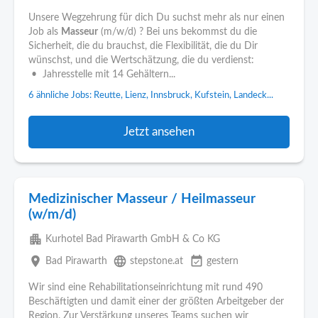
Unsere Wegzehrung für dich Du suchst mehr als nur einen
Job als
Masseur
(m/w/d) ? Bei uns bekommst du die
Sicherheit, die du brauchst, die Flexibilität, die du Dir
wünschst, und die Wertschätzung, die du verdienst:
• Jahresstelle mit 14 Gehältern...
6 ähnliche Jobs: Reutte, Lienz, Innsbruck, Kufstein, Landeck...
Jetzt ansehen
Medizinischer Masseur / Heilmasseur
(w/m/d)
apartment
Kurhotel Bad Pirawarth GmbH & Co KG
place
language
event_available
Bad Pirawarth
stepstone.at
gestern
Wir sind eine Rehabilitationseinrichtung mit rund 490
Beschäftigten und damit einer der größten Arbeitgeber der
Region. Zur Verstärkung unseres Teams suchen wir