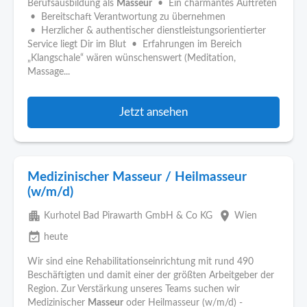
Berufsausbildung als
Masseur
• Ein charmantes Auftreten
• Bereitschaft Verantwortung zu übernehmen
• Herzlicher & authentischer dienstleistungsorientierter
Service liegt Dir im Blut • Erfahrungen im Bereich
„Klangschale“ wären wünschenswert (Meditation,
Massage...
Jetzt ansehen
Medizinischer Masseur / Heilmasseur
(w/m/d)
apartment
place
Kurhotel Bad Pirawarth GmbH & Co KG
Wien
event_available
heute
Wir sind eine Rehabilitationseinrichtung mit rund 490
Beschäftigten und damit einer der größten Arbeitgeber der
Region. Zur Verstärkung unseres Teams suchen wir
Medizinischer
Masseur
oder Heilmasseur (w/m/d) -