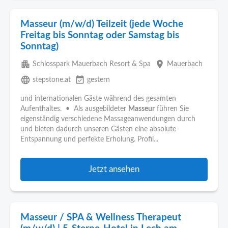
Masseur (m/w/d) Teilzeit (jede Woche
Freitag bis Sonntag oder Samstag bis
Sonntag)
apartment
place
Schlosspark Mauerbach Resort & Spa
Mauerbach
language
event_available
stepstone.at
gestern
und internationalen Gäste während des gesamten
Aufenthaltes. • Als ausgebildeter
Masseur
führen Sie
eigenständig verschiedene Massageanwendungen durch
und bieten dadurch unseren Gästen eine absolute
Entspannung und perfekte Erholung. Profil...
Jetzt ansehen
Masseur / SPA & Wellness Therapeut