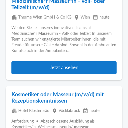
Medizinische*r Masseur*in - Voll- oder
Teilzeit (m/w/d)
apartment
place
event_available
Therme Wien GmbH & Co KG
Wien
heute
Werden Sie Teil unseres innovativen Teams als
Medizinische*r
Masseur
*in - Voll- oder Teilzeit In unserem
Team suchen wir engagierte Mitarbeiter:innen, die mit
Freude für unsere Gäste da sind. Sowohl in der Ambulanten
Kur als auch in der Ambulanten...
Jetzt ansehen
Kosmetiker oder Masseur (m/w/d) mit
Rezeptionskenntnissen
apartment
place
event_available
Hotel Klosterbräu
Vöcklabruck
heute
Anforderung • Abgeschlossene Ausbildung als
Kosmetiker/in, Wellnessmasseurin/-
masseur