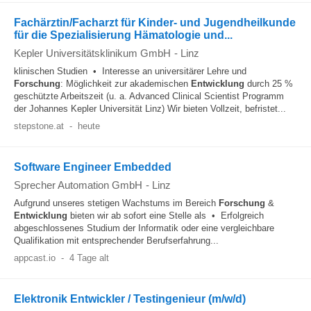
Fachärztin/Facharzt für Kinder- und Jugendheilkunde
für die Spezialisierung Hämatologie und...
Kepler Universitätsklinikum GmbH
-
Linz
klinischen Studien • Interesse an universitärer Lehre und
Forschung
: Möglichkeit zur akademischen
Entwicklung
durch 25 %
geschützte Arbeitszeit (u. a. Advanced Clinical Scientist Programm
der Johannes Kepler Universität Linz) Wir bieten Vollzeit, befristet...
stepstone.at
-
heute
Software Engineer Embedded
Sprecher Automation GmbH
-
Linz
Aufgrund unseres stetigen Wachstums im Bereich
Forschung
&
Entwicklung
bieten wir ab sofort eine Stelle als • Erfolgreich
abgeschlossenes Studium der Informatik oder eine vergleichbare
Qualifikation mit entsprechender Berufserfahrung...
appcast.io
-
4 Tage alt
Elektronik Entwickler / Testingenieur (m/w/d)