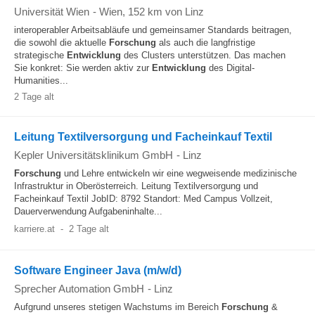
Universität Wien
-
Wien
, 152 km von Linz
interoperabler Arbeitsabläufe und gemeinsamer Standards beitragen,
die sowohl die aktuelle
Forschung
als auch die langfristige
strategische
Entwicklung
des Clusters unterstützen. Das machen
Sie konkret: Sie werden aktiv zur
Entwicklung
des Digital-
Humanities...
2 Tage alt
Leitung Textilversorgung und Facheinkauf Textil
Kepler Universitätsklinikum GmbH
-
Linz
Forschung
und Lehre entwickeln wir eine wegweisende medizinische
Infrastruktur in Oberösterreich. Leitung Textilversorgung und
Facheinkauf Textil JobID: 8792 Standort: Med Campus Vollzeit,
Dauerverwendung Aufgabeninhalte...
karriere.at
-
2 Tage alt
Software Engineer Java (m/w/d)
Sprecher Automation GmbH
-
Linz
Aufgrund unseres stetigen Wachstums im Bereich
Forschung
&