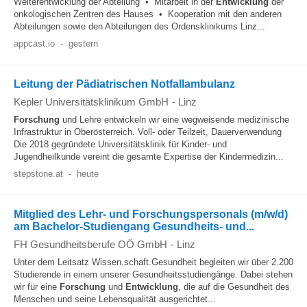
Weiterentwicklung der Abteilung • Mitarbeit in der
Entwicklung
der
onkologischen Zentren des Hauses • Kooperation mit den anderen
Abteilungen sowie den Abteilungen des Ordensklinikums Linz...
appcast.io
-
gestern
Leitung der Pädiatrischen Notfallambulanz
Kepler Universitätsklinikum GmbH
-
Linz
Forschung
und Lehre entwickeln wir eine wegweisende medizinische
Infrastruktur in Oberösterreich. Voll- oder Teilzeit, Dauerverwendung
Die 2018 gegründete Universitätsklinik für Kinder- und
Jugendheilkunde vereint die gesamte Expertise der Kindermedizin...
stepstone.at
-
heute
Mitglied des Lehr- und Forschungspersonals (m/w/d)
am Bachelor-Studiengang Gesundheits- und...
FH Gesundheitsberufe OÖ GmbH
-
Linz
Unter dem Leitsatz Wissen.schaft.Gesundheit begleiten wir über 2.200
Studierende in einem unserer Gesundheitsstudiengänge. Dabei stehen
wir für eine
Forschung
und
Entwicklung
, die auf die Gesundheit des
Menschen und seine Lebensqualität ausgerichtet...