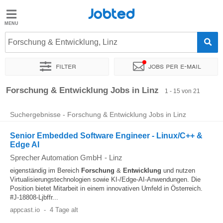
Jobted
Jobted
Jobs
Forschung & Entwicklung, Linz
Filter
Jobs per e-mail
Gehalt
Sortieren nach
Genauer Standort
Unternehmen
Personald
Forschung & Entwicklung Jobs in Linz
1 - 15 von 21
Suchergebnisse - Forschung & Entwicklung Jobs in Linz
Senior Embedded Software Engineer - Linux/C++ &
Edge AI
Sprecher Automation GmbH
-
Linz
eigenständig im Bereich
Forschung
&
Entwicklung
und nutzen
Virtualisierungstechnologien sowie KI-/Edge-AI-Anwendungen. Die
Position bietet Mitarbeit in einem innovativen Umfeld in Österreich.
#J-18808-Ljbffr...
appcast.io
-
4 Tage alt