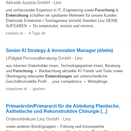
Akkodis Austria GmbH
-
Linz
und umfassender Expertise in IT, Engineering sowie
Forschung
&
Entwicklung
schaffen wir spürbaren Mehrwert für unsere Kunden.
Elektronik Entwickler / Testingenieur (m/w/d) Standort Linz DEINE
AUFGABEN • Du entwickelst, testest und nimmst...
karriere.at
-
4 Tage alt
Senior AI Strategy & Innovation Manager (d/w/m)
LPdigital Personalberatung GmbH
-
Linz
aus internen Stakeholder:innen, Technologiepartner:innen, Beratung
und
Forschung
• Beobachtung aktueller KI-Trends und Tools sowie
Übertragung relevanter
Entwicklungen
auf unterschiedliche
Geschäftsmodelle Profil ... your competence • Mehrjährige...
stepstone.at
-
gestern
Primarärztin/Primararzt für die Abteilung Plastische,
Ästhetische und Rekonstruktive Chirurgie [...]
Ordensklinikum Linz GmbH
-
Linz
sowie anderen Berufsgruppen – Führung und konsequente