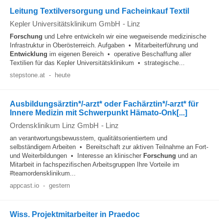
Leitung Textilversorgung und Facheinkauf Textil
Kepler Universitätsklinikum GmbH
-
Linz
Forschung
und Lehre entwickeln wir eine wegweisende medizinische
Infrastruktur in Oberösterreich. Aufgaben • Mitarbeiterführung und
Entwicklung
im eigenen Bereich • operative Beschaffung aller
Textilien für das Kepler Universitätsklinikum • strategische...
stepstone.at
-
heute
Ausbildungsärztin*/-arzt* oder Fachärztin*/-arzt* für
Innere Medizin mit Schwerpunkt Hämato-Onk[...]
Ordensklinikum Linz GmbH
-
Linz
an verantwortungsbewusstem, qualitätsorientiertem und
selbständigem Arbeiten • Bereitschaft zur aktiven Teilnahme an Fort-
und Weiterbildungen • Interesse an klinischer
Forschung
und an
Mitarbeit in fachspezifischen Arbeitsgruppen Ihre Vorteile im
#teamordensklinikum...
appcast.io
-
gestern
Wiss. Projektmitarbeiter in Praedoc