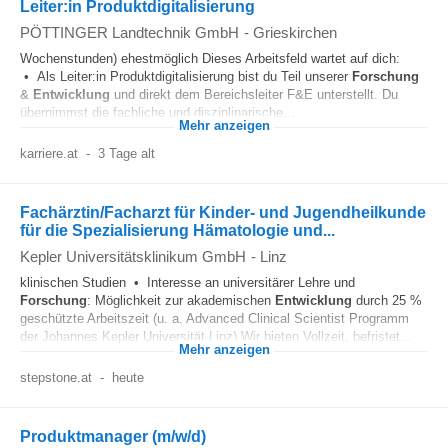
Leiter:in Produktdigitalisierung
PÖTTINGER Landtechnik GmbH
-
Grieskirchen
Wochenstunden) ehestmöglich Dieses Arbeitsfeld wartet auf dich:
• Als Leiter:in Produktdigitalisierung bist du Teil unserer
Forschung
&
Entwicklung
und direkt dem Bereichsleiter F&E unterstellt. Du
übernimmst die fachliche und disziplinarische...
Mehr anzeigen
karriere.at
-
3 Tage alt
Fachärztin/Facharzt für Kinder- und Jugendheilkunde
für die Spezialisierung Hämatologie und...
Kepler Universitätsklinikum GmbH
-
Linz
klinischen Studien • Interesse an universitärer Lehre und
Forschung
: Möglichkeit zur akademischen
Entwicklung
durch 25 %
geschützte Arbeitszeit (u. a. Advanced Clinical Scientist Programm
der Johannes Kepler Universität Linz) Wir bieten Vollzeit, befristet...
Mehr anzeigen
stepstone.at
-
heute
Produktmanager (m/w/d)