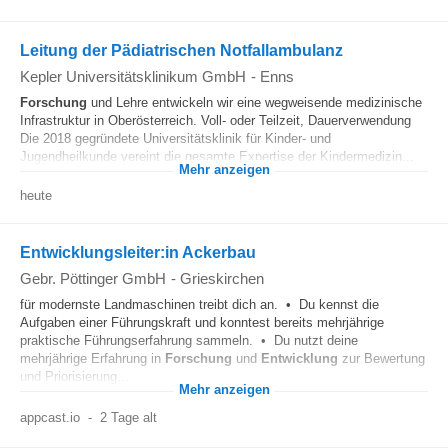
Leitung der Pädiatrischen Notfallambulanz
Kepler Universitätsklinikum GmbH
-
Enns
Forschung
und Lehre entwickeln wir eine wegweisende medizinische
Infrastruktur in Oberösterreich. Voll- oder Teilzeit, Dauerverwendung
Die 2018 gegründete Universitätsklinik für Kinder- und
Jugendheilkunde vereint die gesamte Expertise der Kindermedizin...
Mehr anzeigen
heute
Entwicklungsleiter:in Ackerbau
Gebr. Pöttinger GmbH
-
Grieskirchen
für modernste Landmaschinen treibt dich an. • Du kennst die
Aufgaben einer Führungskraft und konntest bereits mehrjährige
praktische Führungserfahrung sammeln. • Du nutzt deine
mehrjährige Erfahrung in
Forschung
und
Entwicklung
zur Bewertung
und Priorisierung...
Mehr anzeigen
appcast.io
-
2 Tage alt