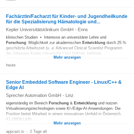
Fachärztin/Facharzt für Kinder- und Jugendheilkunde
für die Spezialisierung Hämatologie und...
Kepler Universitätsklinikum GmbH
-
Enns
klinischen Studien • Interesse an universitärer Lehre und
Forschung
: Möglichkeit zur akademischen
Entwicklung
durch 25 %
geschützte Arbeitszeit (u. a. Advanced Clinical Scientist Programm
der Johannes Kepler Universität Linz) Vollzeit, befristet...
Mehr anzeigen
heute
Senior Embedded Software Engineer - Linux/C++ &
Edge AI
Sprecher Automation GmbH
-
Linz
eigenständig im Bereich
Forschung
&
Entwicklung
und nutzen
Virtualisierungstechnologien sowie KI-/Edge-AI-Anwendungen. Die
Position bietet Mitarbeit in einem innovativen Umfeld in Österreich.
#J-18808-Ljbffr...
Mehr anzeigen
appcast.io
-
2 Tage alt