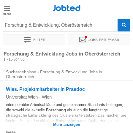
Jobted
Jobted
Jobs
Forschung & Entwicklung, Oberösterreich
Filter
Jobs per e-mail
Gehalt
Sortieren nach
Unternehmen
Personaldienstleister
Zeitin
Forschung & Entwicklung Jobs in Oberösterreich
1 - 15 von 60
Suchergebnisse - Forschung & Entwicklung Jobs in
Oberösterreich
Wiss. Projektmitarbeiter in Praedoc
Universität Wien
-
Wien
interoperabler Arbeitsabläufe und gemeinsamer Standards beitragen,
die sowohl die aktuelle
Forschung
als auch die langfristige
strategische
Entwicklung
des Clusters unterstützen.Das machen Sie
konkret:Sie werden aktiv zur
Entwicklung
des Digital-Humanities...
Mehr anzeigen
heute