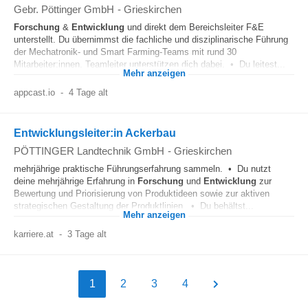
Gebr. Pöttinger GmbH
-
Grieskirchen
Forschung
&
Entwicklung
und direkt dem Bereichsleiter F&E
unterstellt. Du übernimmst die fachliche und disziplinarische Führung
der Mechatronik- und Smart Farming-Teams mit rund 30
Mitarbeiter:innen. Teamleiter unterstützen dich dabei. • Du leitest...
Mehr anzeigen
appcast.io
-
4 Tage alt
Entwicklungsleiter:in Ackerbau
PÖTTINGER Landtechnik GmbH
-
Grieskirchen
mehrjährige praktische Führungserfahrung sammeln. • Du nutzt
deine mehrjährige Erfahrung in
Forschung
und
Entwicklung
zur
Bewertung und Priorisierung von Produktideen sowie zur aktiven
strategischen Gestaltung der Produktlinien. • Du behältst...
Mehr anzeigen
karriere.at
-
3 Tage alt
1
2
3
4