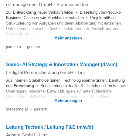
rk-management GmbH
-
Braunau am Inn
zur
Entwicklung
neuer Verkaufsfelder • Erstellung von Produkt-
Business-Cases sowie Machbarkeitsstudien • Projektmäßige
Strukturierung von Aufgaben und deren Abarbeitung mit einzelnen
Unternehmensbereichen (insbesondere Vertrieb,
Forschung
und
Entwicklung
...
Mehr anzeigen
join.com
-
gestern
Senior AI Strategy & Innovation Manager (d/w/m)
LPdigital Personalberatung GmbH
-
Linz
aus internen Stakeholder:innen, Technologiepartner:innen, Beratung
und
Forschung
• Beobachtung aktueller KI-Trends und Tools sowie
Übertragung relevanter
Entwicklungen
auf unterschiedliche
Geschäftsmodelle Profil ... your competence • Mehrjährige...
Mehr anzeigen
stepstone.at
-
gestern
Leitung Technik / Leitung F&E (m/w/d)
Adhara GmbH
-
Linz