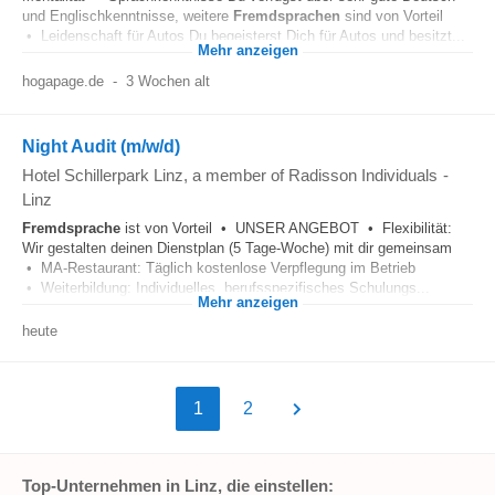
und Englischkenntnisse, weitere
Fremdsprachen
sind von Vorteil
• Leidenschaft für Autos Du begeisterst Dich für Autos und besitzt...
Mehr anzeigen
hogapage.de
-
3 Wochen alt
Night Audit (m/w/d)
Hotel Schillerpark Linz, a member of Radisson Individuals
-
Linz
Fremdsprache
ist von Vorteil • UNSER ANGEBOT • Flexibilität:
Wir gestalten deinen Dienstplan (5 Tage-Woche) mit dir gemeinsam
• MA-Restaurant: Täglich kostenlose Verpflegung im Betrieb
• Weiterbildung: Individuelles, berufsspezifisches Schulungs...
Mehr anzeigen
heute
1
2
Top-Unternehmen in Linz, die einstellen: