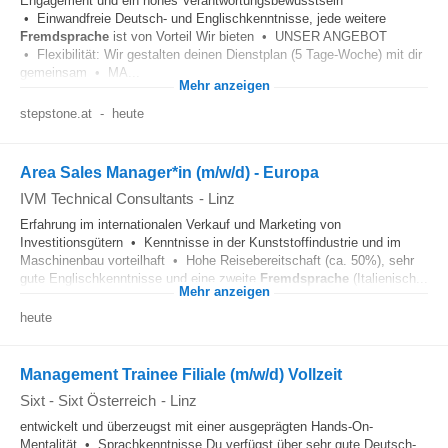
Engagement und ein hohes Verantwortungsbewusstsein
• Einwandfreie Deutsch- und Englischkenntnisse, jede weitere
Fremdsprache
ist von Vorteil Wir bieten • UNSER ANGEBOT
• Flexibilität: Wir gestalten deinen Dienstplan (5 Tage-Woche) mit dir
gemeinsam • MA...
Mehr anzeigen
stepstone.at
-
heute
Area Sales Manager*in (m/w/d) - Europa
IVM Technical Consultants
-
Linz
Erfahrung im internationalen Verkauf und Marketing von
Investitionsgütern • Kenntnisse in der Kunststoffindustrie und im
Maschinenbau vorteilhaft • Hohe Reisebereitschaft (ca. 50%), sehr
gute Englischkenntnisse und eine zweite
Fremdsprache
(Italienisch...
Mehr anzeigen
heute
Management Trainee Filiale (m/w/d) Vollzeit
Sixt - Sixt Österreich
-
Linz
entwickelt und überzeugst mit einer ausgeprägten Hands-On-
Mentalität • Sprachkenntnisse Du verfügst über sehr gute Deutsch-