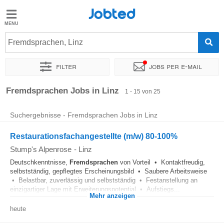
Jobted
Jobted
Jobs
Fremdsprachen, Linz
Filter
Jobs per e-mail
Gehalt
Sortieren nach
Genauer Standort
Unternehmen
Personald
Fremdsprachen Jobs in Linz
1 - 15 von 25
Suchergebnisse - Fremdsprachen Jobs in Linz
Restaurationsfachangestellte (m/w) 80-100%
Stump's Alpenrose
-
Linz
Deutschkenntnisse,
Fremdsprachen
von Vorteil • Kontaktfreudig,
selbstständig, gepflegtes Erscheinungsbild • Saubere Arbeitsweise
• Belastbar, zuverlässig und selbstständig • Festanstellung an
einzigartiger Lage mit Erweiterungspotential • Aufstiegs...
Mehr anzeigen
heute