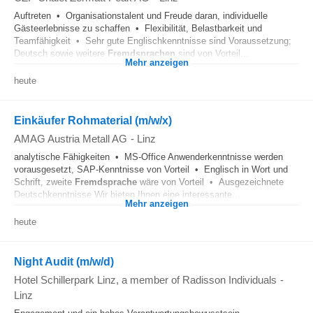
Auftreten • Organisationstalent und Freude daran, individuelle
Gästeerlebnisse zu schaffen • Flexibilität, Belastbarkeit und
Teamfähigkeit • Sehr gute Englischkenntnisse sind Voraussetzung;
Deutsch sowie weitere
Fremdsprachen
sind von Vorteil...
Mehr anzeigen
heute
Einkäufer Rohmaterial (m/w/x)
AMAG Austria Metall AG
-
Linz
analytische Fähigkeiten • MS-Office Anwenderkenntnisse werden
vorausgesetzt, SAP-Kenntnisse von Vorteil • Englisch in Wort und
Schrift, zweite
Fremdsprache
wäre von Vorteil • Ausgezeichnete
Deutschkenntnisse Wir bieten Ihnen eine interessante...
Mehr anzeigen
heute
Night Audit (m/w/d)
Hotel Schillerpark Linz, a member of Radisson Individuals
-
Linz