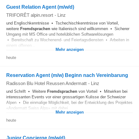
Guest Relation Agent (m/w/d)
TRIFORÊT alpin.resort
-
Linz
und Englischkenntnisse • Tschechischkenntnisse von Vorteil,
weitere
Fremdsprachen
wie Italienisch sind willkommen • Sicherer
Umgang mit MS Office und hotelüblichen Softwarelösungen
• Bereitschaft zu Wochenend- und Feiertagsdiensten • Arbeiten in
einem offenen...
Mehr anzeigen
heute
Reservation Agent (m/w) Beginn nach Vereinbarung
Radisson Blu Hotel Reussen Andermatt
-
Linz
und Schrift • Weitere
Fremdsprachen
von Vorteil • Mitwirken bei
interessanten Events vor einer grossartigen Kulisse der Schweizer
Alpen • Die einmalige Möglichkeit, bei der Entwicklung des Projektes
«Andermatt Swiss Alps» mit dabei...
Mehr anzeigen
heute
Junior Concierge (m/w/d)