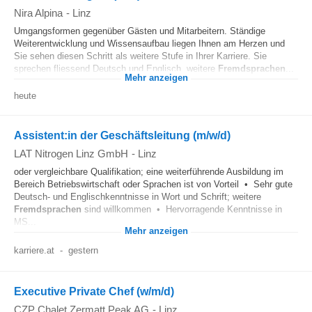
Nira Alpina
-
Linz
Umgangsformen gegenüber Gästen und Mitarbeitern. Ständige
Weiterentwicklung und Wissensaufbau liegen Ihnen am Herzen und
Sie sehen diesen Schritt als weitere Stufe in Ihrer Karriere. Sie
sprechen fliessend Deutsch und Englisch, weitere
Fremdsprachen
...
Mehr anzeigen
heute
Assistent:in der Geschäftsleitung (m/w/d)
LAT Nitrogen Linz GmbH
-
Linz
oder vergleichbare Qualifikation; eine weiterführende Ausbildung im
Bereich Betriebswirtschaft oder Sprachen ist von Vorteil • Sehr gute
Deutsch- und Englischkenntnisse in Wort und Schrift; weitere
Fremdsprachen
sind willkommen • Hervorragende Kenntnisse in
MS...
Mehr anzeigen
karriere.at
-
gestern
Executive Private Chef (w/m/d)
CZP Chalet Zermatt Peak AG
-
Linz