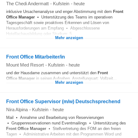
The Chedi Andermatt
-
Kufstein
-
heute
inklusive Ursachenanalyse und enger Abstimmung mit dem
Front
Office
Manager
• Unterstützung des Teams im operativen
Tagesgeschäft sowie proaktives Erkennen und Lösen von
Herausforderungen am Empfang • Abgeschlossene
Hotelfachausbildung oder Studium; 5...
Mehr anzeigen
Front Office Mitarbeiter/in
Mount Med Resort
-
Kufstein
-
heute
und der Hausdame zusammen und unterstützt den
Front
Office
Manager
in seinen Aufgaben. Anstellungsart: Vollzeit...
Mehr anzeigen
Front Office Supervisor (m/w) Deutschsprechend
Nira Alpina
-
Kufstein
-
heute
Mail • Annahme und Bearbeitung von Reservierungen
• Gruppenreservationen nund Eventmailings • Unterstützung des
Front Office
Manager
• Stellvertretung des FOM an den freien
Tagen • Administrative Arbeiten mit den Programmen Word und