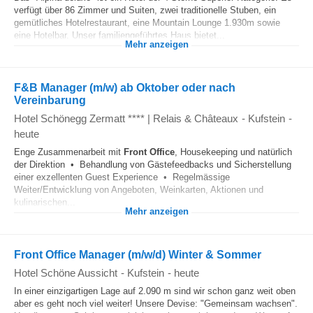
verfügt über 86 Zimmer und Suiten, zwei traditionelle Stuben, ein
gemütliches Hotelrestaurant, eine Mountain Lounge 1.930m sowie
eine Hotelbar. Unser familiengeführtes Haus bietet...
Mehr anzeigen
F&B Manager (m/w) ab Oktober oder nach
Vereinbarung
Hotel Schönegg Zermatt **** | Relais & Châteaux
-
Kufstein
-
heute
Enge Zusammenarbeit mit
Front Office
, Housekeeping und natürlich
der Direktion • Behandlung von Gästefeedbacks und Sicherstellung
einer exzellenten Guest Experience • Regelmässige
Weiter/Entwicklung von Angeboten, Weinkarten, Aktionen und
kulinarischen...
Mehr anzeigen
Front Office Manager (m/w/d) Winter & Sommer
Hotel Schöne Aussicht
-
Kufstein
-
heute
In einer einzigartigen Lage auf 2.090 m sind wir schon ganz weit oben
aber es geht noch viel weiter! Unsere Devise: "Gemeinsam wachsen".