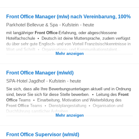
Front Office Manager (m/w) nach Vereinbarung, 100%
Parkhotel Bellevue & Spa
-
Kufstein
-
heute
mit langjähriger
Front Office
-Erfahrung, oder abgeschlossene
Hotelfachschule • Deutsch ist deine Muttersprache, zudem verfügst
du über sehr gute Englisch- und von Vorteil Französischkenntnisse in
Wort und Schrift • Organisations- und Kommunikationstalent...
Mehr anzeigen
Front Office Manager (m/w/d)
SPA-Hotel Jagdhof
-
Kufstein
-
heute
Sie sich, dass alle Ihre Bewerbungsunterlagen aktuell und in Ordnung
sind, bevor Sie sich für diese Stelle bewerben. • Leitung des
Front
Office
Teams • Einarbeitung, Motivation und Weiterbildung des
Front Office
Teams • Dienstplangestaltung • Organisation und
Durchführung samtlicher Aufgaben...
Mehr anzeigen
Front Office Supervisor (w/m/d)