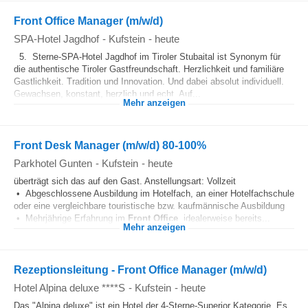
Front Office Manager (m/w/d)
SPA-Hotel Jagdhof
-
Kufstein
-
heute
5. Sterne-SPA-Hotel Jagdhof im Tiroler Stubaital ist Synonym für
die authentische Tiroler Gastfreundschaft. Herzlichkeit und familiäre
Gastlichkeit. Tradition und Innovation. Und dabei absolut individuell.
Gewachsen, konstant, herzlich und echt. Auf...
Mehr anzeigen
Front Desk Manager (m/w/d) 80-100%
Parkhotel Gunten
-
Kufstein
-
heute
überträgt sich das auf den Gast. Anstellungsart: Vollzeit
• Abgeschlossene Ausbildung im Hotelfach, an einer Hotelfachschule
oder eine vergleichbare touristische bzw. kaufmännische Ausbildung
• Mehrjährige Erfahrung im
Front Office
, idealerweise bereits...
Mehr anzeigen
Rezeptionsleitung - Front Office Manager (m/w/d)
Hotel Alpina deluxe ****S
-
Kufstein
-
heute
Das "Alpina deluxe" ist ein Hotel der 4-Sterne-Superior Kategorie. Es