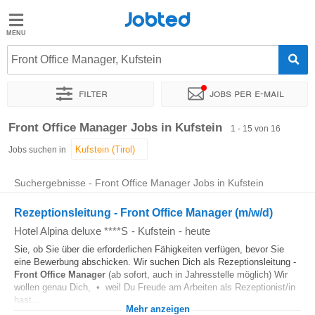
Jobted
Jobted
Jobs
Front Office Manager, Kufstein
Filter
Jobs per e-mail
Gehalt
Sortieren nach
Genauer Standort
Unternehmen
Front Office Manager Jobs in Kufstein
1 - 15 von 16
Jobs suchen in
Suchergebnisse - Front Office Manager Jobs in Kufstein
Rezeptionsleitung - Front Office Manager (m/w/d)
Hotel Alpina deluxe ****S
-
Kufstein
-
heute
Sie, ob Sie über die erforderlichen Fähigkeiten verfügen, bevor Sie
eine Bewerbung abschicken. Wir suchen Dich als Rezeptionsleitung -
Front Office
Manager
(ab sofort, auch in Jahresstelle möglich) Wir
wollen genau Dich, • weil Du Freude am Arbeiten als Rezeptionist/in
hast...
Mehr anzeigen