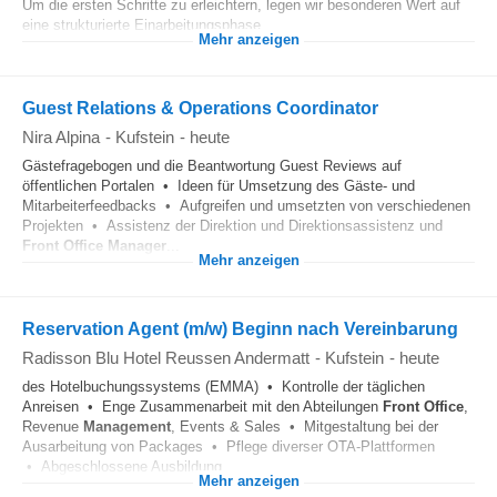
Um die ersten Schritte zu erleichtern, legen wir besonderen Wert auf
eine strukturierte Einarbeitungsphase...
Mehr anzeigen
Guest Relations & Operations Coordinator
Nira Alpina
-
Kufstein
-
heute
Gästefragebogen und die Beantwortung Guest Reviews auf
öffentlichen Portalen • Ideen für Umsetzung des Gäste- und
Mitarbeiterfeedbacks • Aufgreifen und umsetzten von verschiedenen
Projekten • Assistenz der Direktion und Direktionsassistenz und
Front Office
Manager
...
Mehr anzeigen
Reservation Agent (m/w) Beginn nach Vereinbarung
Radisson Blu Hotel Reussen Andermatt
-
Kufstein
-
heute
des Hotelbuchungssystems (EMMA) • Kontrolle der täglichen
Anreisen • Enge Zusammenarbeit mit den Abteilungen
Front Office
,
Revenue
Management
, Events & Sales • Mitgestaltung bei der
Ausarbeitung von Packages • Pflege diverser OTA-Plattformen
• Abgeschlossene Ausbildung...
Mehr anzeigen