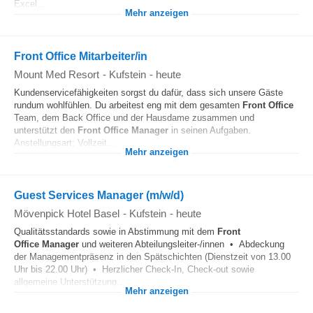
Excel...
Mehr anzeigen
Front Office Mitarbeiter/in
Mount Med Resort
-
Kufstein
-
heute
Kundenservicefähigkeiten sorgst du dafür, dass sich unsere Gäste
rundum wohlfühlen. Du arbeitest eng mit dem gesamten
Front Office
Team, dem Back Office und der Hausdame zusammen und
unterstützt den
Front Office
Manager
in seinen Aufgaben.
Anstellungsart: Vollzeit...
Mehr anzeigen
Guest Services Manager (m/w/d)
Mövenpick Hotel Basel
-
Kufstein
-
heute
Qualitätsstandards sowie in Abstimmung mit dem
Front
Office
Manager
und weiteren Abteilungsleiter-/innen • Abdeckung
der Managementpräsenz in den Spätschichten (Dienstzeit von 13.00
Uhr bis 22.00 Uhr) • Herzlicher Check-In, Check-out sowie
allgemeine Unterstützung...
Mehr anzeigen