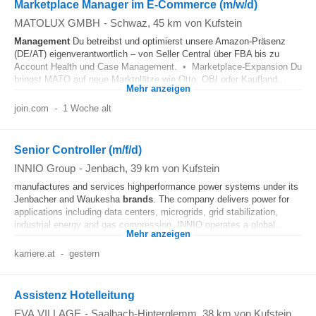
Marketplace Manager im E-Commerce (m/w/d)
MATOLUX GMBH
-
Schwaz
, 45 km von Kufstein
Management
Du betreibst und optimierst unsere Amazon-Präsenz
(DE/AT) eigenverantwortlich – von Seller Central über FBA bis zu
Account Health und Case Management. • Marketplace-Expansion Du
bringst MATO auf neue Marktplätze wie Otto, OBI oder Kaufland...
Mehr anzeigen
join.com
-
1 Woche alt
Senior Controller (m/f/d)
INNIO Group
-
Jenbach
, 39 km von Kufstein
manufactures and services highperformance power systems under its
Jenbacher and Waukesha
brands
. The company delivers power for
applications including data centers, microgrids, grid stabilization,
industrial energy and gas compression. INNIO operates a global...
Mehr anzeigen
karriere.at
-
gestern
Assistenz Hotelleitung
EVA,VILLAGE
-
Saalbach-Hinterglemm
, 38 km von Kufstein