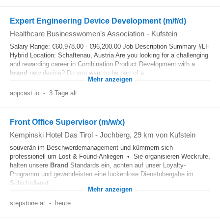
Expert Engineering Device Development (m/f/d)
Healthcare Businesswomen’s Association
-
Kufstein
Salary Range: €60,978.00 - €96,200.00 Job Description Summary #LI-
Hybrid Location: Schaftenau, Austria Are you looking for a challenging
and rewarding career in Combination Product Development with a
brand
new device? Do you want to be part of a...
Mehr anzeigen
appcast.io
-
3 Tage alt
Front Office Supervisor (m/w/x)
Kempinski Hotel Das Tirol
-
Jochberg
, 29 km von Kufstein
souverän im Beschwerdemanagement und kümmern sich
professionell um Lost & Found-Anliegen • Sie organisieren Weckrufe,
halten unsere
Brand
Standards ein, achten auf unser Loyalty-
Programm und gewährleisten eine lückenlose Dienstübergabe im
Schichtdienst...
Mehr anzeigen
stepstone.at
-
heute