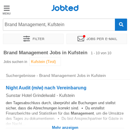
Jobted
Jobted
Jobs
Brand Management, Kufstein
Filter
Jobs per e-mail
Gehalt
Sortieren nach
Genauer Standort
Personaldienstleister
Brand Management Jobs in Kufstein
1 - 10 von 10
Jobs suchen in
Suchergebnisse - Brand Management Jobs in Kufstein
Night Audit (m/w) nach Vereinbarung
Sunstar Hotel Grindelwald
-
Kufstein
den Tagesabschluss durch, überprüfst alle Buchungen und stellst
sicher, dass die Abrechnungen korrekt sind. • Du erstellst
Finanzberichte und Statistiken für das
Management
, um die Umsätze
des Tages zu dokumentieren. • Du bist Ansprechpartner für Gäste in
der Nacht...
Mehr anzeigen