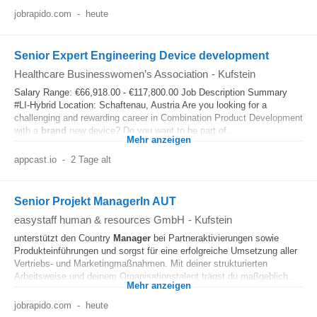
jobrapido.com
-
heute
Senior Expert Engineering Device development
Healthcare Businesswomen’s Association
-
Kufstein
Salary Range: €66,918.00 - €117,800.00 Job Description Summary
#LI-Hybrid Location: Schaftenau, Austria Are you looking for a
challenging and rewarding career in Combination Product Development
with a
brand
new device? Do you want to be part of...
Mehr anzeigen
appcast.io
-
2 Tage alt
Senior Projekt ManagerIn AUT
easystaff human & resources GmbH
-
Kufstein
unterstützt den Country
Manager
bei Partneraktivierungen sowie
Produkteinführungen und sorgst für eine erfolgreiche Umsetzung aller
Vertriebs- und Marketingmaßnahmen. Mit deiner strukturierten
Arbeitsweise und deinem Organisationstalent trägst du maßgeblich...
Mehr anzeigen
jobrapido.com
-
heute