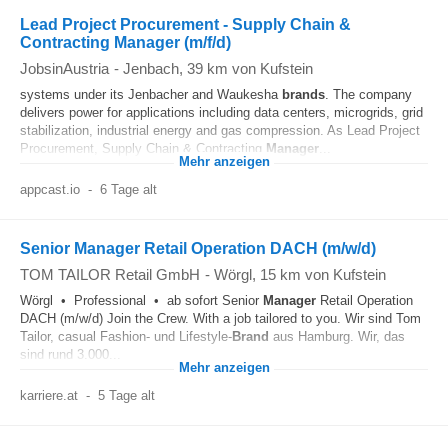
Lead Project Procurement - Supply Chain &
Contracting Manager (m/f/d)
JobsinAustria
-
Jenbach
, 39 km von Kufstein
systems under its Jenbacher and Waukesha
brands
. The company
delivers power for applications including data centers, microgrids, grid
stabilization, industrial energy and gas compression. As Lead Project
Procurement, Supply Chain & Contracting
Manager
...
Mehr anzeigen
appcast.io
-
6 Tage alt
Senior Manager Retail Operation DACH (m/w/d)
TOM TAILOR Retail GmbH
-
Wörgl
, 15 km von Kufstein
Wörgl • Professional • ab sofort Senior
Manager
Retail Operation
DACH (m/w/d) Join the Crew. With a job tailored to you. Wir sind Tom
Tailor, casual Fashion- und Lifestyle-
Brand
aus Hamburg. Wir, das
sind rund 3.000...
Mehr anzeigen
karriere.at
-
5 Tage alt