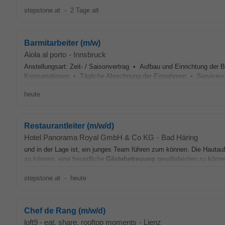
stepstone.at
-
2 Tage alt
Barmitarbeiter (m/w)
Aiola al porto
-
Innsbruck
Anstellungsart: Zeit- / Saisonvertrag • Aufbau und Einrichtung der
Konsumationen • Tägliche Abrechnung der Einnahmen • Servicevor
heute
Restaurantleiter (m/w/d)
Hotel Panorama Royal GmbH & Co KG
-
Bad Häring
und in der Lage ist, ein junges Team führen zum können. Die Hautaufg
zu können, eine freundliche
Gästebetreuung
gewährleisten zu können
stepstone.at
-
heute
Chef de Rang (m/w/d)
loft9 - eat. share. rooftop moments
-
Lienz