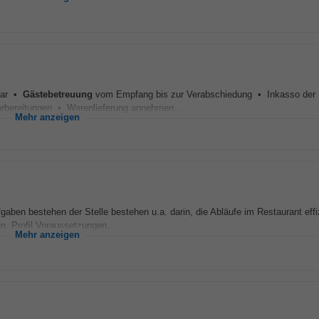
 Bar •
Gästebetreuung
vom Empfang bis zur Verabschiedung • Inkasso der
bereitungen • Warenlieferung annehmen...
Mehr anzeigen
aben bestehen der Stelle bestehen u.a. darin, die Abläufe im Restaurant effi
. Profil Voraussetzungen...
Mehr anzeigen