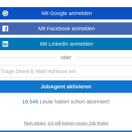
Mit Google anmelden
• Begrüßung der Gäste und Check-In •
Gästebetreuung
vor Ort • Check-Out
Mit Facebook anmelden
programm wird vor Ort geschult) • Ansprechpartner...
Mehr anzeigen
Mit Linkedin anmelden
oder
 Atmosphäre modern, fair und locker gestalten • Erfahrung im gehobenen Ser
eam bringt • Hands-on-Mentalität...
Mehr anzeigen
19 546
Leute haben schon abonniert!