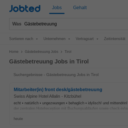
Jobted
Jobs
Gehalt
Was
Sortieren nach
Unternehmen
Vertragsart
Zeitintensität
>
>
Home
Gästebetreuung Jobs
Tirol
Gästebetreuung Jobs in Tirol
Suchergebnisse - Gästebetreuung Jobs in Tirol
Mitarbeiter(in) front desk/gästebetreuung
Swiss Alpine Hotel Allalin
-
Kitzbühel
echt • natürlich • ungezwungen • behaglich • idylisch! und mittendrin
der zentralen Hotelreception mit Buchungsabläufen sowie check-in/ou
heute