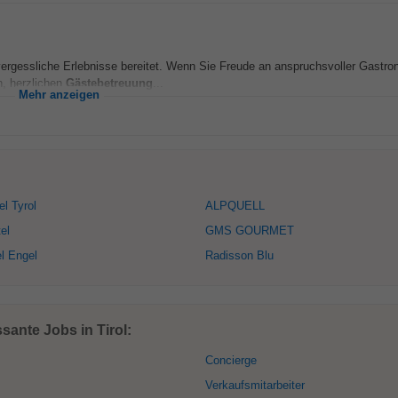
ergessliche Erlebnisse bereitet. Wenn Sie Freude an anspruchsvoller Gastro
n, herzlichen
Gästebetreuung
...
Mehr anzeigen
el Tyrol
ALPQUELL
el
GMS GOURMET
l Engel
Radisson Blu
sante Jobs in Tirol:
Concierge
Verkaufsmitarbeiter