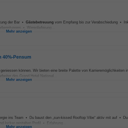
htung der Bar •
Gästebetreuung
vom Empfang bis zur Verabschiedung • In
bereitungen • Warenlieferung...
Mehr anzeigen
 ein 40%-Pensum
geniessen können. Wir bieten eine breite Palette von Karrieremöglichkeiten i
rbeiter des Grand Hotel National...
Mehr anzeigen
nergie ins Team • Du baust den „sun-kissed Rooftop Vibe“ aktiv mit auf • Du
d locker gestalten Profil • Erfahrung...
Mehr anzeigen