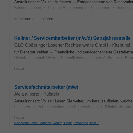
Anstellungsart: Vollzeit Aufgaben • Entgegennahme von Reservat
Konsumationen • Tägliche Abrechnung der Einnahmen • Servicevor
stepstone.at
-
gestern
Kellner / Servicemitarbeiter (m/w/d) Ganzjahresstelle
GLO Gößeringer Löscher Rechtsanwälte GmbH
-
Kitzbühel
für Dienstort Velden • Freundliche und serviceorientierte
Gästebetr
Dienstreisen nach Wien • Freundliches gepflegtes Auftreten • Beru
heute
Servicefachmitarbeiter (m/w)
Aiola al porto
-
Kufstein
Anstellungsart: Vollzeit Lesen Sie weiter, um herauszufinden, welche
besetzen. • Entgegennahme von Reservationen •
Gästebetreuun
heute
6 ähnliche Jobs: Landeck, Reutte, Lienz, Innsbruck, Imst...