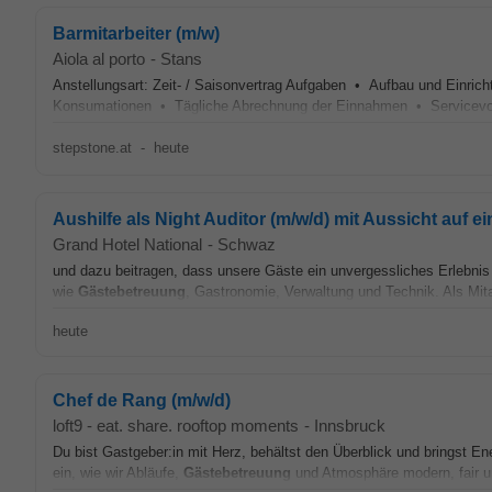
Barmitarbeiter (m/w)
Aiola al porto
-
Stans
Anstellungsart: Zeit- / Saisonvertrag Aufgaben • Aufbau und Einric
Konsumationen • Tägliche Abrechnung der Einnahmen • Servicevor
stepstone.at
-
heute
Aushilfe als Night Auditor (m/w/d) mit Aussicht auf
Grand Hotel National
-
Schwaz
und dazu beitragen, dass unsere Gäste ein unvergessliches Erlebnis 
wie
Gästebetreuung
, Gastronomie, Verwaltung und Technik. Als Mita
heute
Chef de Rang (m/w/d)
loft9 - eat. share. rooftop moments
-
Innsbruck
Du bist Gastgeber:in mit Herz, behältst den Überblick und bringst E
ein, wie wir Abläufe,
Gästebetreuung
und Atmosphäre modern, fair un