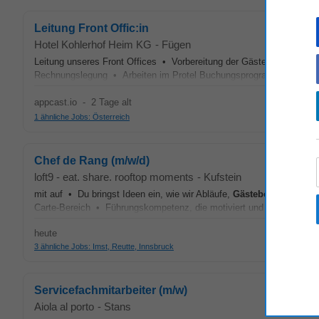
Leitung Front Offic:in
Hotel Kohlerhof Heim KG
-
Fügen
Leitung unseres Front Offices • Vorbereitung der Gästeankünfte 
Rechnungslegung • Arbeiten im Protel Buchungsprogramm (Anwender
appcast.io
-
2 Tage alt
1 ähnliche Jobs: Österreich
Chef de Rang (m/w/d)
loft9 - eat. share. rooftop moments
-
Kufstein
mit auf • Du bringst Ideen ein, wie wir Abläufe,
Gästebetreuung
und
Carte-Bereich • Führungskompetenz, die motiviert und Freude ins T
heute
3 ähnliche Jobs: Imst, Reutte, Innsbruck
Servicefachmitarbeiter (m/w)
Aiola al porto
-
Stans