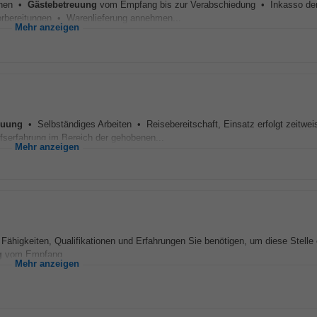
ionen •
Gästebetreuung
vom Empfang bis zur Verabschiedung • Inkasso de
bereitungen • Warenlieferung annehmen...
Mehr anzeigen
euung
• Selbständiges Arbeiten • Reisebereitschaft, Einsatz erfolgt zeitwei
fserfahrung im Bereich der gehobenen...
Mehr anzeigen
 Fähigkeiten, Qualifikationen und Erfahrungen Sie benötigen, um diese Stelle 
g
vom Empfang...
Mehr anzeigen