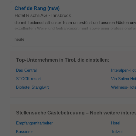
Chef de Rang (m/w)
Hotel Rischli AG
-
Innsbruck
die mit Leidenschaft unser Team unterstützt und unseren Gästen unv
exzellentem Wein- und Getränkesortiment sowie einer professionelle
heute
Top-Unternehmen in Tirol, die einstellen:
Das Central
Interalpen-Hot
STOCK resort
Via Salina Hot
Biohotel Stanglwirt
Wellness-Hote
Stellensuche Gästebetreuung – Noch weitere interes
Empfangsmitarbeiter
Hotel
Kassierer
Teilzeit