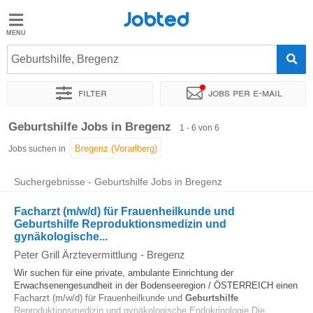
Jobted
Jobted
Jobs
Geburtshilfe, Bregenz
Filter
Jobs per e-mail
Gehalt
Sortieren nach
Genauer Standort
Personaldienstleister
Geburtshilfe Jobs in Bregenz
1 - 6 von 6
Jobs suchen in
Suchergebnisse - Geburtshilfe Jobs in Bregenz
Facharzt (m/w/d) für Frauenheilkunde und
Geburtshilfe Reproduktionsmedizin und
gynäkologische...
Peter Grill Ärztevermittlung
-
Bregenz
Wir suchen für eine private, ambulante Einrichtung der
Erwachsenengesundheit in der Bodenseeregion / ÖSTERREICH einen
Facharzt (m/w/d) für Frauenheilkunde und
Geburtshilfe
Reproduktionsmedizin und gynäkologische Endokrinologie Die