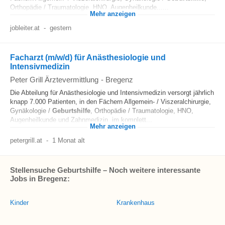
Orthopädie / Traumatologie, HNO, Augenheilkunde......
Mehr anzeigen
jobleiter.at
-
gestern
Facharzt (m/w/d) für Anästhesiologie und
Intensivmedizin
Peter Grill Ärztevermittlung
-
Bregenz
Die Abteilung für Anästhesiologie und Intensivmedizin versorgt jährlich
knapp 7.000 Patienten, in den Fächern Allgemein- / Viszeralchirurgie,
Gynäkologie /
Geburtshilfe
, Orthopädie / Traumatologie, HNO,
Augenheilkunde und Zahnmedizin, im komplett...
Mehr anzeigen
petergrill.at
-
1 Monat alt
Stellensuche Geburtshilfe – Noch weitere interessante
Jobs in Bregenz:
Kinder
Krankenhaus