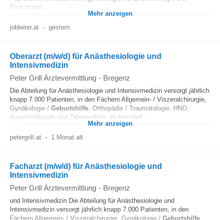
Einrichtung...
Mehr anzeigen
jobleiter.at
-
gestern
Oberarzt (m/w/d) für Anästhesiologie und
Intensivmedizin
Peter Grill Ärztevermittlung
-
Bregenz
Die Abteilung für Anästhesiologie und Intensivmedizin versorgt jährlich
knapp 7.000 Patienten, in den Fächern Allgemein- / Viszeralchirurgie,
Gynäkologie /
Geburtshilfe
, Orthopädie / Traumatologie, HNO,
Augenheilkunde und Zahnmedizin, im komplett...
Mehr anzeigen
petergrill.at
-
1 Monat alt
Facharzt (m/w/d) für Anästhesiologie und
Intensivmedizin
Peter Grill Ärztevermittlung
-
Bregenz
und Intensivmedizin Die Abteilung für Anästhesiologie und
Intensivmedizin versorgt jährlich knapp 7.000 Patienten, in den
Fächern Allgemein- / Viszeralchirurgie, Gynäkologie /
Geburtshilfe
,