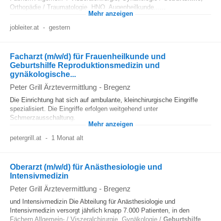
Orthopädie / Traumatologie, HNO, Augenheilkunde......
Mehr anzeigen
jobleiter.at
-
gestern
Facharzt (m/w/d) für Frauenheilkunde und
Geburtshilfe Reproduktionsmedizin und
gynäkologische...
Peter Grill Ärztevermittlung
-
Bregenz
Die Einrichtung hat sich auf ambulante, kleinchirurgische Eingriffe
spezialisiert. Die Eingriffe erfolgen weitgehend unter
Schmerzausschaltung.
Mehr anzeigen
petergrill.at
-
1 Monat alt
Oberarzt (m/w/d) für Anästhesiologie und
Intensivmedizin
Peter Grill Ärztevermittlung
-
Bregenz
und Intensivmedizin Die Abteilung für Anästhesiologie und
Intensivmedizin versorgt jährlich knapp 7.000 Patienten, in den
Fächern Allgemein- / Viszeralchirurgie, Gynäkologie /
Geburtshilfe
,