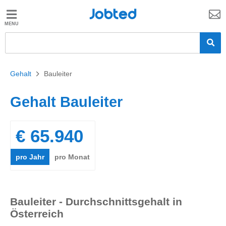
Jobted
Jobted
Jobs
Gehalt
Gehalt
>
Bauleiter
Gehalt Bauleiter
€ 65.940
pro Jahr
pro Monat
Bauleiter - Durchschnittsgehalt in
Österreich