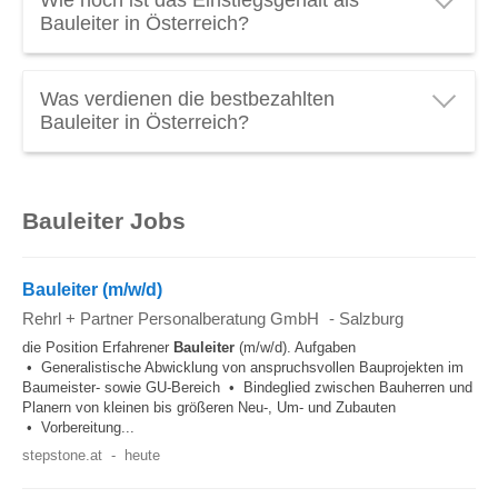
€ 65.940 brutto pro Jahr
oder
€ 4.710 brutto pro
Bauleiter in Österreich?
Monat
. Verdienen Sie als Bauleiter genug? Schauen
Sie das
Bauleiter Gehalt
mal genauer an! (Stand
Das durchschnittliche
Einstiegsgehalt für Bauleiter
in
2026).
Was verdienen die bestbezahlten
Österreich liegt bei
€ 3.900 brutto pro Monat
.
Bauleiter in Österreich?
Ein Top
Gehalt als Bauleiter
in Österreich kann über
€ 88.600 brutto pro Jahr
liegen. Spitzengehälter in
Bauleiter Jobs
diesen Beruf entdecken: Bauleiter von
Großbaustellen verdienen am meisten.
Bauleiter (m/w/d)
Rehrl + Partner Personalberatung GmbH
-
Salzburg
die Position Erfahrener
Bauleiter
(m/w/d). Aufgaben
• Generalistische Abwicklung von anspruchsvollen Bauprojekten im
Baumeister- sowie GU-Bereich • Bindeglied zwischen Bauherren und
Planern von kleinen bis größeren Neu-, Um- und Zubauten
• Vorbereitung...
stepstone.at
-
heute