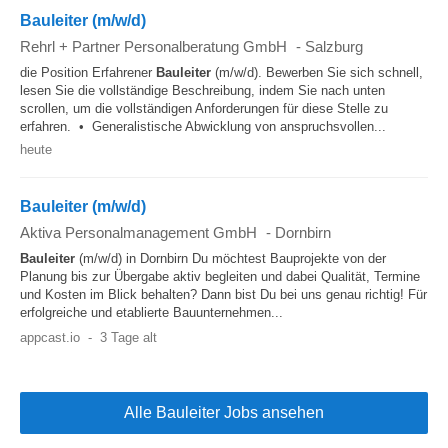
Bauleiter (m/w/d)
Rehrl + Partner Personalberatung GmbH
-
Salzburg
die Position Erfahrener
Bauleiter
(m/w/d). Bewerben Sie sich schnell,
lesen Sie die vollständige Beschreibung, indem Sie nach unten
scrollen, um die vollständigen Anforderungen für diese Stelle zu
erfahren. • Generalistische Abwicklung von anspruchsvollen...
heute
Bauleiter (m/w/d)
Aktiva Personalmanagement GmbH
-
Dornbirn
Bauleiter
(m/w/d) in Dornbirn Du möchtest Bauprojekte von der
Planung bis zur Übergabe aktiv begleiten und dabei Qualität, Termine
und Kosten im Blick behalten? Dann bist Du bei uns genau richtig! Für
erfolgreiche und etablierte Bauunternehmen...
appcast.io
-
3 Tage alt
Alle Bauleiter Jobs ansehen