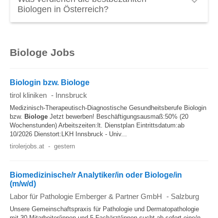
Österreich liegt bei
€ 30.000 brutto pro Jahr
.
Biologen in Österreich?
Ein Top
Gehalt als Biologe
in Österreich kann über
€ 3.900 brutto pro Monat
liegen. Spitzengehälter in
Biologe Jobs
diesen Beruf entdecken: BiologInnen, die in der
Forschung oder in Unternehmen der Pharma- und
Kosmetikindustrie arbeiten, verdienen am meisten.
Biologin bzw. Biologe
tirol kliniken
-
Innsbruck
Medizinisch-Therapeutisch-Diagnostische Gesundheitsberufe Biologin
bzw.
Biologe
Jetzt bewerben! Beschäftigungsausmaß:50% (20
Wochenstunden) Arbeitszeiten:lt. Dienstplan Eintrittsdatum:ab
10/2026 Dienstort:LKH Innsbruck - Univ...
tirolerjobs.at
-
gestern
Biomedizinische/r Analytiker/in oder Biologe/in
(m/w/d)
Labor für Pathologie Emberger & Partner GmbH
-
Salzburg
Unsere Gemeinschaftspraxis für Pathologie und Dermatopathologie
mit 30 Mitarbeiter/innen und 5 Fachärzt/innen sucht ab sofort eine/n