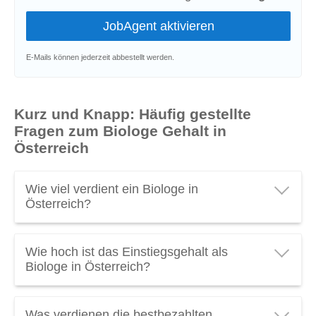
E-Mails können jederzeit abbestellt werden.
Kurz und Knapp: Häufig gestellte
Fragen zum Biologe Gehalt in
Österreich
Wie viel verdient ein Biologe in
Österreich?
Ein Biologe in Österreich verdient durchschnittlich
Wie hoch ist das Einstiegsgehalt als
€ 2.660 brutto pro Monat
oder
€ 37.200 brutto pro
Biologe in Österreich?
Jahr
. Verdienen Sie als Biologe genug? Schauen
Sie das
Biologe Gehalt
mal genauer an! (Stand
Das durchschnittliche
Einstiegsgehalt für Biologen
in
2026).
Was verdienen die bestbezahlten