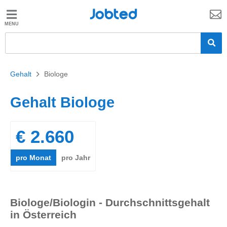
Jobted
Jobted
Jobs
Gehalt
Gehalt
>
Biologe
Gehalt Biologe
€ 2.660
pro Monat
pro Jahr
Biologe/Biologin - Durchschnittsgehalt
in Österreich