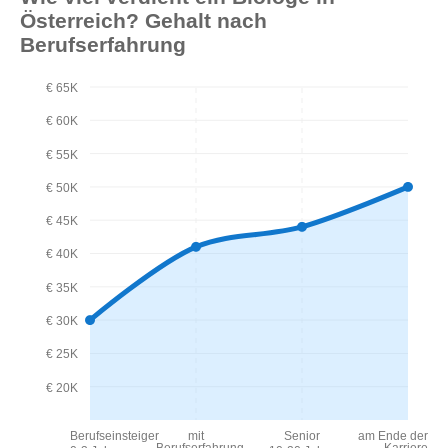
Österreich? Gehalt nach
Berufserfahrung
€ 65K
€ 60K
€ 55K
€ 50K
€ 45K
€ 40K
€ 35K
€ 30K
€ 25K
€ 20K
Berufseinsteiger
mit
Senior
am Ende der