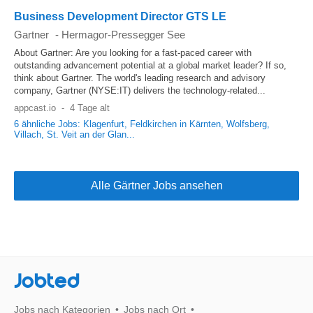
Business Development Director GTS LE
Gartner
-
Hermagor-Pressegger See
About Gartner: Are you looking for a fast-paced career with
outstanding advancement potential at a global market leader? If so,
think about Gartner. The world's leading research and advisory
company, Gartner (NYSE:IT) delivers the technology-related...
appcast.io
-
4 Tage alt
6 ähnliche Jobs: Klagenfurt, Feldkirchen in Kärnten, Wolfsberg,
Villach, St. Veit an der Glan...
Alle Gärtner Jobs ansehen
Jobted
Jobs nach Kategorien
Jobs nach Ort