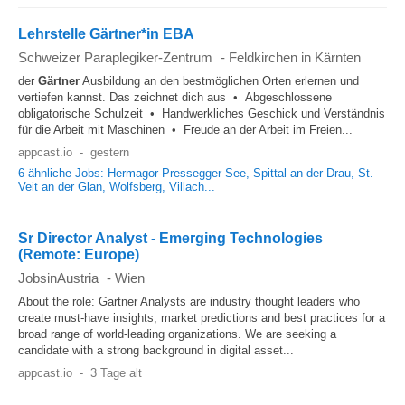
GrünflächengestalterInnen, LandschaftsgärtnerInnen,
Friedhofs- und ZiergärtnerInnen oder
Lehrstelle Gärtner*in EBA
GärtnermeisterInnen verdienen am meisten.
Schweizer Paraplegiker-Zentrum
-
Feldkirchen in Kärnten
der
Gärtner
Ausbildung an den bestmöglichen Orten erlernen und
vertiefen kannst. Das zeichnet dich aus • Abgeschlossene
obligatorische Schulzeit • Handwerkliches Geschick und Verständnis
für die Arbeit mit Maschinen • Freude an der Arbeit im Freien...
appcast.io
-
gestern
6 ähnliche Jobs: Hermagor-Pressegger See, Spittal an der Drau, St.
Veit an der Glan, Wolfsberg, Villach...
Sr Director Analyst - Emerging Technologies
(Remote: Europe)
JobsinAustria
-
Wien
About the role: Gartner Analysts are industry thought leaders who
create must-have insights, market predictions and best practices for a
broad range of world-leading organizations. We are seeking a
candidate with a strong background in digital asset...
appcast.io
-
3 Tage alt