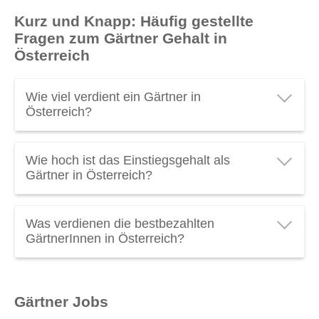
Kurz und Knapp: Häufig gestellte
Fragen zum Gärtner Gehalt in
Österreich
Wie viel verdient ein Gärtner in
Österreich?
Ein Gärtner in Österreich verdient durchschnittlich
Wie hoch ist das Einstiegsgehalt als
€ 11,75 brutto pro Stunde
oder
€ 1.786 brutto pro
Gärtner in Österreich?
Monat
. Verdienen Sie als Gärtner genug? Schauen
Sie das
Gärtner Gehalt
mal genauer an! (Stand
Das durchschnittliche
Einstiegsgehalt für
2026).
Was verdienen die bestbezahlten
GärtnerInnen
in Österreich liegt bei
€ 1.400 brutto
GärtnerInnen in Österreich?
pro Monat
.
Ein Top
Gehalt als Gärtner
in Österreich kann über
€ 13,98 brutto pro Stunde
liegen. Spitzengehälter
Gärtner Jobs
in diesen Beruf entdecken: Garten- und