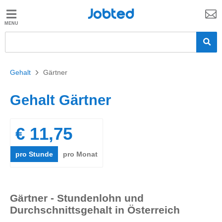
Jobted
Jobted
Jobs
Gehalt
Gehalt
>
Gärtner
Gehalt Gärtner
€ 11,75
pro Stunde
pro Monat
Gärtner - Stundenlohn und
Durchschnittsgehalt in Österreich