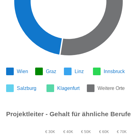
Wien
Graz
Linz
Innsbruck
Salzburg
Klagenfurt
Weitere Orte
Projektleiter - Gehalt für ähnliche Berufe
€ 30K
€ 40K
€ 50K
€ 60K
€ 70K