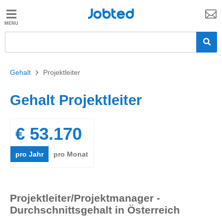
Jobted
Jobted
Jobs
Gehalt
Gehalt
>
Projektleiter
Gehalt Projektleiter
€ 53.170
pro Jahr
pro Monat
Projektleiter/Projektmanager -
Durchschnittsgehalt in Österreich