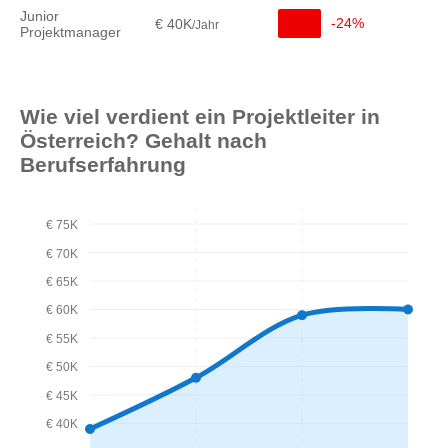
Junior
-24%
€ 40K
/Jahr
Projektmanager
Wie viel verdient ein Projektleiter in
Österreich? Gehalt nach
Berufserfahrung
€ 75K
€ 70K
€ 65K
€ 60K
€ 55K
€ 50K
€ 45K
€ 40K