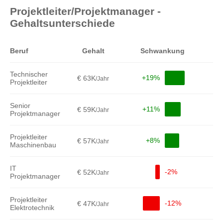
Projektleiter/Projektmanager -
Gehaltsunterschiede
Beruf
Gehalt
Schwankung
Technischer
+19%
€ 63K
/Jahr
Projektleiter
Senior
+11%
€ 59K
/Jahr
Projektmanager
Projektleiter
+8%
€ 57K
/Jahr
Maschinenbau
IT
-2%
€ 52K
/Jahr
Projektmanager
Projektleiter
-12%
€ 47K
/Jahr
Elektrotechnik