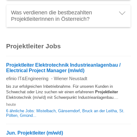
Projektleiter genug? Schauen Sie das
Projektleiter
Das durchschnittliche
Einstiegsgehalt für
Gehalt
mal genauer an! (Stand 2026).
Was verdienen die bestbezahlten
ProjektleiterInnen
in Österreich liegt bei
€ 39.000
ProjektleiterInnen in Österreich?
brutto pro Jahr
.
Ein Top
Gehalt als Projektleiter
in Österreich kann
über
€ 65.000 brutto pro Jahr
liegen.
Projektleiter Jobs
Spitzengehälter in diesen Beruf entdecken:
Projektleiter im Bereich Maschinenbau oder
Technische Projektleiter verdienen am meisten.
Projektleiter Elektrotechnik Industrieanlagenbau /
Electrical Project Manager (m/w/d)
efinio IT&Engineering
-
Wiener Neustadt
bis zur erfolgreichen Inbetriebnahme. Für unseren Kunden in
Schwechat oder Linz suchen wir einen erfahrenen
Projektleiter
Elektrotechnik (m/w/d) mit Schwerpunkt Industrieanlagenbau....
heute
6 ähnliche Jobs: Mistelbach, Gänserndorf, Bruck an der Leitha, St.
Pölten, Gmünd...
Jun. Projektleiter (m/w/d)