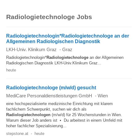
Ein Top
Gehalt als Radiologietechnologe
in
Österreich kann über
€ 3.510 brutto pro Monat
Radiologietechnologe Jobs
liegen. Spitzengehälter in diesen Beruf entdecken:
Radiologietechnologinnen und
Radiologietechnologen in einer Führungsposition
Radiologietechnologin*Radiologietechnologe an der
Allgemeinen Radiologischen Diagnostik
verdienen am meisten.
LKH-Univ. Klinikum Graz
-
Graz
Radiologietechnologin*
Radiologietechnologe
an der Allgemeinen
Radiologischen Diagnostik LKH-Univ.Klinikum Graz...
heute
Radiologietechnologe (m/w/d) gesucht
MediCare Personaldienstleistungen GmbH
-
Wien
eine hochspezialisierte medizinische Einrichtung mit klarem
fachlichem Schwerpunkt, suchen wir dich als
Radiologietechnologen
(m/w/d) für 25 Wochenstunden in Wien.
Warum dieser Job anders ist • Du arbeitest in einem Umfeld mit
hoher fachlicher Spezialisierung...
stepstone.at
-
heute