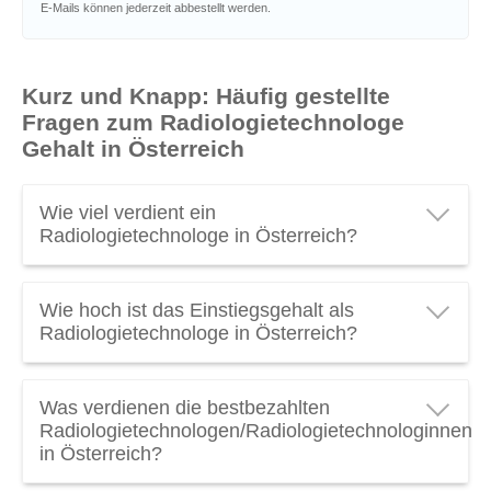
E-Mails können jederzeit abbestellt werden.
Kurz und Knapp: Häufig gestellte
Fragen zum Radiologietechnologe
Gehalt in Österreich
Wie viel verdient ein
Radiologietechnologe in Österreich?
Ein Radiologietechnologe in Österreich verdient
Wie hoch ist das Einstiegsgehalt als
durchschnittlich
€ 2.720 brutto pro Monat
oder
Radiologietechnologe in Österreich?
€ 38.100 brutto pro Jahr
. Verdienen Sie als
Radiologietechnologe genug? Schauen Sie das
Das durchschnittliche
Einstiegsgehalt für
Radiologietechnologe Gehalt
mal genauer an!
Was verdienen die bestbezahlten
Radiologietechnologen/Radiologietechnologinnen
in
(Stand 2026).
Radiologietechnologen/Radiologietechnologinnen
Österreich liegt bei
€ 26.000 brutto pro Jahr
.
in Österreich?