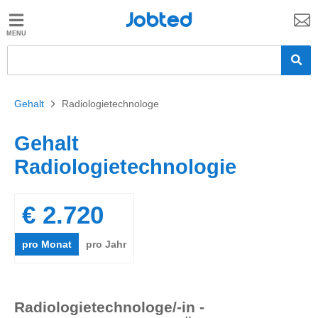
Jobted
Jobted
Jobs
Gehalt
Gehalt
>
Radiologietechnologe
Gehalt
Radiologietechnologie
€ 2.720
pro Monat
pro Jahr
Radiologietechnologe/-in -