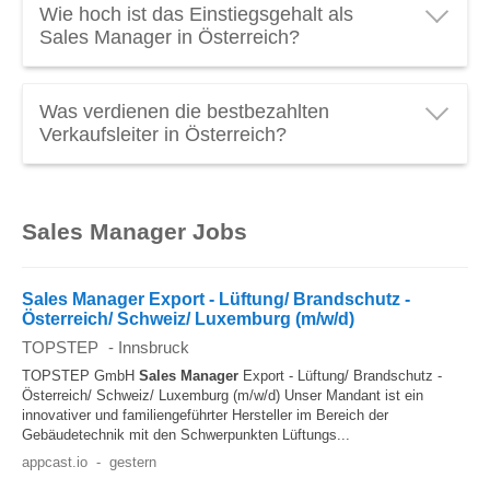
Wie hoch ist das Einstiegsgehalt als
durchschnittlich
€ 62.970 brutto pro Jahr
oder
Sales Manager in Österreich?
€ 4.500 brutto pro Monat
. Verdienen Sie als Sales
Manager genug? Schauen Sie das
Sales Manager
Das durchschnittliche
Einstiegsgehalt für
Gehalt
mal genauer an! (Stand 2026).
Was verdienen die bestbezahlten
Verkaufsleiter
in Österreich liegt bei
€ 44.000 brutto
Verkaufsleiter in Österreich?
pro Jahr
.
Ein Top
Gehalt als Sales Manager
in Österreich kann
über
€ 104.600 brutto pro Jahr
liegen.
Sales Manager Jobs
Spitzengehälter in diesen Beruf entdecken: Sales
Director oder International Sales Manager verdienen
am meisten.
Sales Manager Export - Lüftung/ Brandschutz -
Österreich/ Schweiz/ Luxemburg (m/w/d)
TOPSTEP
-
Innsbruck
TOPSTEP GmbH
Sales Manager
Export - Lüftung/ Brandschutz -
Österreich/ Schweiz/ Luxemburg (m/w/d) Unser Mandant ist ein
innovativer und familiengeführter Hersteller im Bereich der
Gebäudetechnik mit den Schwerpunkten Lüftungs...
appcast.io
-
gestern