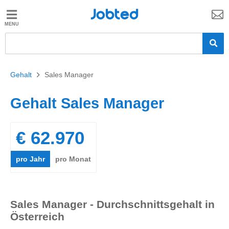
Jobted
Jobted
Jobs
Gehalt
Gehalt
>
Sales Manager
Gehalt Sales Manager
€ 62.970
pro Jahr
pro Monat
Sales Manager - Durchschnittsgehalt in
Österreich