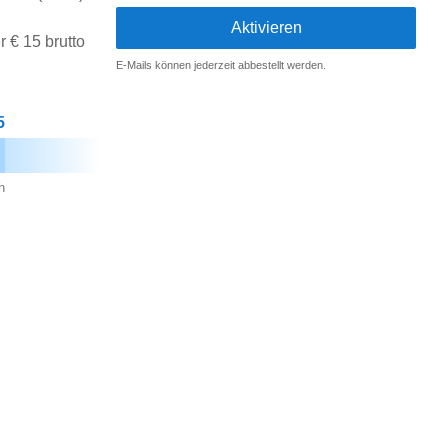
 € 15 brutto
E-Mails können jederzeit abbestellt werden.
5
h