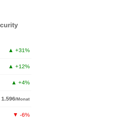
curity
▲ +31%
▲ +12%
▲ +4%
 1.596
/Monat
▼ -6%