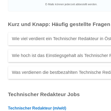
E-Mails können jederzeit abbestellt werden.
Kurz und Knapp: Häufig gestellte Fragen
Wie viel verdient ein Technischer Redakteur in Ös
Ein Technischer Redakteur in Österreich verdient durchs
Wie hoch ist das Einstiegsgehalt als Technischer 
Verdienen Sie als Technischer Redakteur genug? Scha
Das durchschnittliche
Einstiegsgehalt für Technische R
Was verdienen die bestbezahlten Technische Reda
Ein Top
Gehalt als Technischer Redakteur
in Österreich
Beruf entdecken: Technische RedakteurInnen, die als Pro
Technischer Redakteur Jobs
Technischer Redakteur (m/w/d)