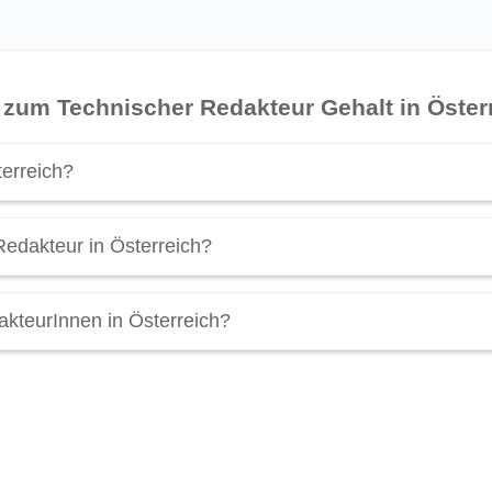
 zum Technischer Redakteur Gehalt in Öster
terreich?
chnittlich
€ 2.961 brutto pro Monat
oder
€ 41.500 brutto pro J
Redakteur in Österreich?
uen Sie das
Technischer Redakteur Gehalt
mal genauer an! (St
edakteurInnen
in Österreich liegt bei
€ 31.000 brutto pro Jahr
.
kteurInnen in Österreich?
 kann über
€ 4.380 brutto pro Monat
liegen. Spitzengehälter in
jektleiterInnen tätig sind, verdienen am meisten.