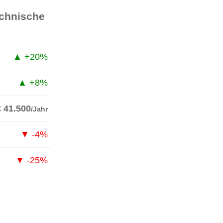
echnische
▲ +20%
▲ +8%
€ 41.500
/Jahr
▼ -4%
▼ -25%