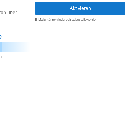
von über
E-Mails können jederzeit abbestellt werden.
0
h