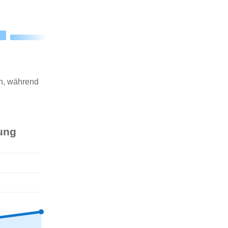
en, während
rung