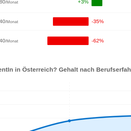
280
+3%
/Monat
440
-35%
/Monat
40
-62%
/Monat
entIn in Österreich? Gehalt nach Berufserfa