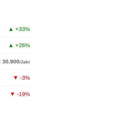
▲ +33%
▲ +26%
€ 30.900
/Jahr
▼ -3%
▼ -19%