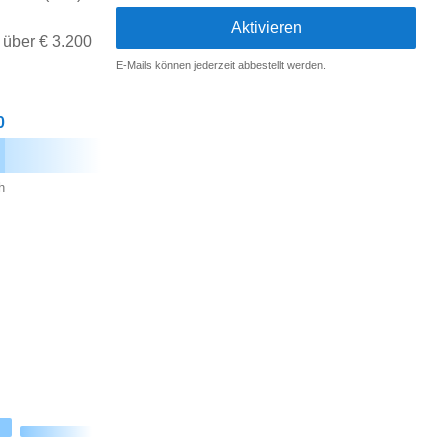
 über € 3.200
E-Mails können jederzeit abbestellt werden.
0
h