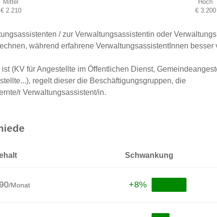
Mittel
Hoch
€ 2.210
€ 3.200
ngsassistenten / zur Verwaltungsassistentin oder Verwaltungsm
 rechnen, während erfahrene VerwaltungsassistentInnen besser
ist (KV für Angestellte im Öffentlichen Dienst, Gemeindeangeste
ellte...), regelt dieser die Beschäftigungsgruppen, die
rnte/r Verwaltungsassistent/in.
hiede
ehalt
Schwankung
390
+8%
/Monat