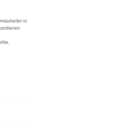
itarbeiter in
 verdienen
llte,