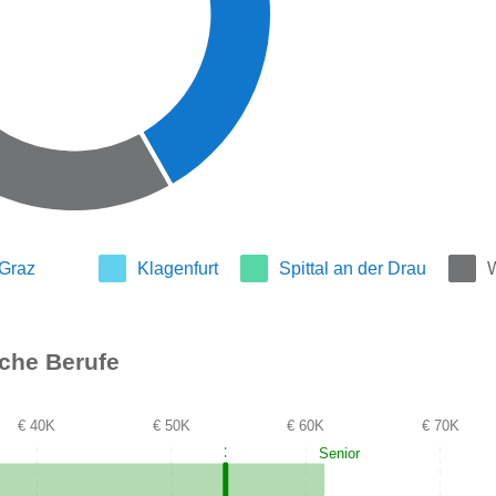
Graz
Klagenfurt
Spittal an der Drau
W
iche Berufe
€ 40K
€ 50K
€ 60K
€ 70K
Senior