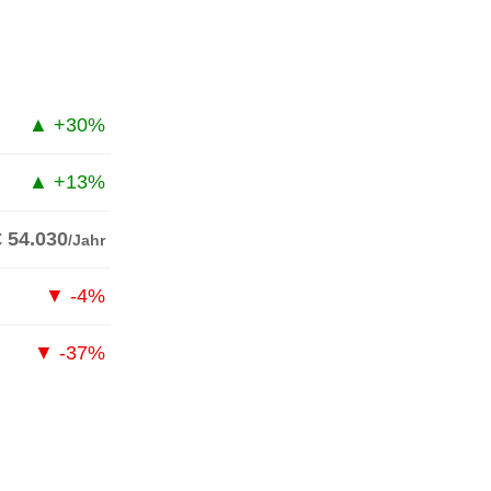
▲ +30%
▲ +13%
€ 54.030
/Jahr
▼ -4%
▼ -37%