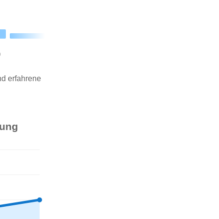
0
nd erfahrene
rung