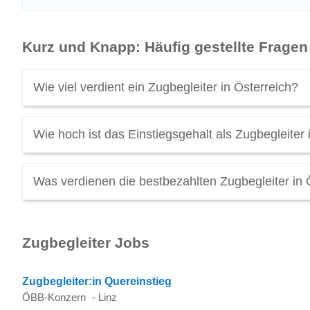
Kurz und Knapp: Häufig gestellte Fragen
Wie viel verdient ein Zugbegleiter in Österreich?
Ein Zugbegleiter in Österreich verdient durchschnittlich
€
Wie hoch ist das Einstiegsgehalt als Zugbegleiter 
Zugbegleiter genug? Schauen Sie das
Zugbegleiter Geh
Das durchschnittliche
Einstiegsgehalt für Zugbegleiter
in
Was verdienen die bestbezahlten Zugbegleiter in 
Ein Top
Gehalt als Zugbegleiter
in Österreich kann über
entdecken: Zugbegleiterinnen und Zugbegleiter im Fern
Zugbegleiter Jobs
Zugbegleiter:in Quereinstieg
ÖBB-Konzern
-
Linz