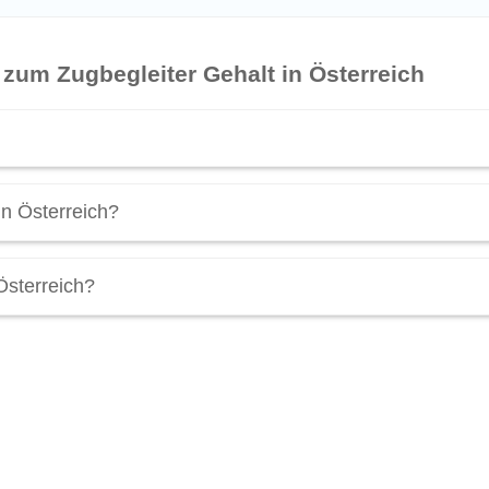
 zum Zugbegleiter Gehalt in Österreich
 32.150 brutto pro Jahr
oder
€ 2.300 brutto pro Monat
. Verdi
in Österreich?
alt
mal genauer an! (Stand 2026).
 Österreich liegt bei
€ 2.000 brutto pro Monat
.
Österreich?
€ 44.800 brutto pro Jahr
liegen. Spitzengehälter in diesen Ber
verkehr oder in Nachtreisezügen verdienen am meisten.