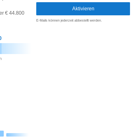
er € 44.800
E-Mails können jederzeit abbestellt werden.
0
h