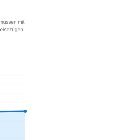
0
 müssen mit
reisezügen