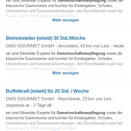
Wir sind führender Experte für
Gemeinschaftsverpflegung
sowie die
klassische Gastronomie und kochen für Kindergärten, Schulen,
Unternehmen und Senioreneinrichtungen, den Einzelhandel sowie bei
Events und in TOP-Gastronomiebetrieben...
Mehr anzeigen
Betriebsleiter (m/w/d) 30 Std./Woche
GMS GOURMET GmbH
-
Amstetten
, 43 km von Linz
-
heute
wir sind führender Experte für
Gemeinschaftsverpflegung
sowie die
klassische Gastronomie und kochen für Kindergärten, Schulen,
Unternehmen und Senioreneinrichtungen, den Einzelhandel sowie bei
Events und in TOP-Gastronomiebetrieben...
Mehr anzeigen
Buffetkraft (m/w/d) für 20 Std. / Woche
GMS GOURMET GmbH
-
Marchtrenk
, 19 km von Linz
-
stepstone.at
-
2 Tage alt
wir sind führender Experte für
Gemeinschaftsverpflegung
sowie die
klassische Gastronomie und kochen für Kindergärten, Schulen,
Unternehmen und Senioreneinrichtungen, den Einzelhandel sowie bei
Events und in TOP-Gastronomiebetrieben...