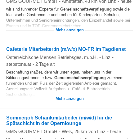
GMS GOURMET GmbH
-
Amstetten
, 43 km von Linz
-
heute
wir sind führender Experte für
Gemeinschaftsverpflegung
sowie die
klassische Gastronomie und kochen für Kindergärten, Schulen,
Unternehmen und Senioreneinrichtungen, den Einzelhandel sowie bei
Events und in TOP-Gastronomiebetrieben...
Mehr anzeigen
Cafeteria Mitarbeiter:in (m/w/x) MO-FR im Tagdienst
Österreichische Mensen Betriebsges. m.b.H.
-
Linz
-
stepstone.at
-
2 Tage alt
Beschaffung (naBe), dem wir unterliegen, haben uns in der
Bildungsgastronomie bzw.
Gemeinschaftsverpflegung
zu einem
führenden und am Puls der Zeit agierenden Anbieter gemacht.
Anstellungsart: Vollzeit Aufgaben • Café‑ & Bistrobetrieb:
Sicherstellung...
Mehr anzeigen
Sommerjob Schankmitarbeiter (m/w/d) für die
Spätschicht in der Opernlounge
GMS GOURMET GmbH
-
Wels
, 25 km von Linz
-
heute