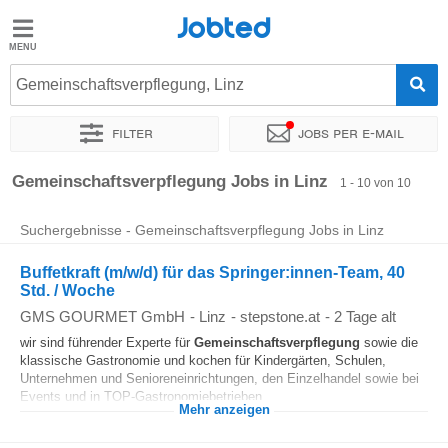
Jobted
Jobted
Jobs
Gemeinschaftsverpflegung, Linz
Filter
Jobs per e-mail
Gehalt
Sortieren nach
Genauer Standort
Unternehmen
Zeitintens
Gemeinschaftsverpflegung Jobs in Linz
1 - 10 von 10
Suchergebnisse - Gemeinschaftsverpflegung Jobs in Linz
Buffetkraft (m/w/d) für das Springer:innen-Team, 40
Std. / Woche
GMS GOURMET GmbH
-
Linz
-
stepstone.at
-
2 Tage alt
wir sind führender Experte für
Gemeinschaftsverpflegung
sowie die
klassische Gastronomie und kochen für Kindergärten, Schulen,
Unternehmen und Senioreneinrichtungen, den Einzelhandel sowie bei
Events und in TOP-Gastronomiebetrieben...
Mehr anzeigen