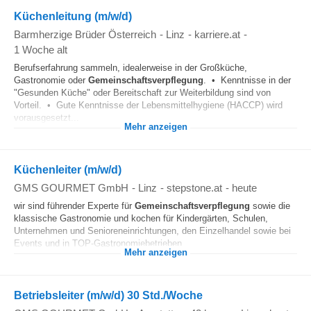
Küchenleitung (m/w/d)
Barmherzige Brüder Österreich
-
Linz
-
karriere.at
-
1 Woche alt
Berufserfahrung sammeln, idealerweise in der Großküche,
Gastronomie oder
Gemeinschaftsverpflegung
. • Kenntnisse in der
"Gesunden Küche" oder Bereitschaft zur Weiterbildung sind von
Vorteil. • Gute Kenntnisse der Lebensmittelhygiene (HACCP) wird
vorausgesetzt...
Mehr anzeigen
Küchenleiter (m/w/d)
GMS GOURMET GmbH
-
Linz
-
stepstone.at
-
heute
wir sind führender Experte für
Gemeinschaftsverpflegung
sowie die
klassische Gastronomie und kochen für Kindergärten, Schulen,
Unternehmen und Senioreneinrichtungen, den Einzelhandel sowie bei
Events und in TOP-Gastronomiebetrieben...
Mehr anzeigen
Betriebsleiter (m/w/d) 30 Std./Woche