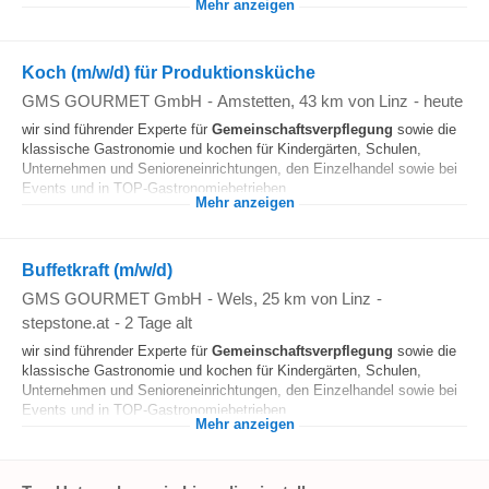
Mehr anzeigen
Koch (m/w/d) für Produktionsküche
GMS GOURMET GmbH
-
Amstetten
, 43 km von Linz
-
heute
wir sind führender Experte für
Gemeinschaftsverpflegung
sowie die
klassische Gastronomie und kochen für Kindergärten, Schulen,
Unternehmen und Senioreneinrichtungen, den Einzelhandel sowie bei
Events und in TOP-Gastronomiebetrieben...
Mehr anzeigen
Buffetkraft (m/w/d)
GMS GOURMET GmbH
-
Wels
, 25 km von Linz
-
stepstone.at
-
2 Tage alt
wir sind führender Experte für
Gemeinschaftsverpflegung
sowie die
klassische Gastronomie und kochen für Kindergärten, Schulen,
Unternehmen und Senioreneinrichtungen, den Einzelhandel sowie bei
Events und in TOP-Gastronomiebetrieben...
Mehr anzeigen