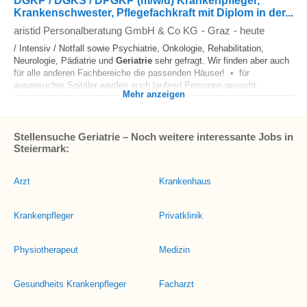
DGKP / DGKS / DPGKP (m/w/d) Krankenpfleger,
Krankenschwester, Pflegefachkraft mit Diplom in der...
aristid Personalberatung GmbH & Co KG
-
Graz
-
heute
/ Intensiv / Notfall sowie Psychiatrie, Onkologie, Rehabilitation,
Neurologie, Pädiatrie und
Geriatrie
sehr gefragt. Wir finden aber auch
für alle anderen Fachbereiche die passenden Häuser! • für
ausgesuchte Spitäler werden auch laufend Personen gesucht...
Mehr anzeigen
Stellensuche Geriatrie – Noch weitere interessante Jobs in
Steiermark:
Arzt
Krankenhaus
Krankenpfleger
Privatklinik
Physiotherapeut
Medizin
Gesundheits Krankenpfleger
Facharzt