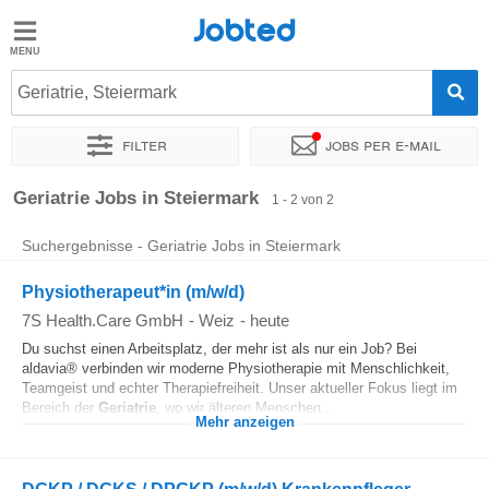
Jobted
Jobted
Jobs
Geriatrie, Steiermark
Filter
Jobs per e-mail
Gehalt
Sortieren nach
Personaldienstleister
Geriatrie Jobs in Steiermark
1 - 2 von 2
Suchergebnisse - Geriatrie Jobs in Steiermark
Physiotherapeut*in (m/w/d)
7S Health.Care GmbH
-
Weiz
-
heute
Du suchst einen Arbeitsplatz, der mehr ist als nur ein Job? Bei
aldavia® verbinden wir moderne Physiotherapie mit Menschlichkeit,
Teamgeist und echter Therapiefreiheit. Unser aktueller Fokus liegt im
Bereich der
Geriatrie
, wo wir älteren Menschen...
Mehr anzeigen