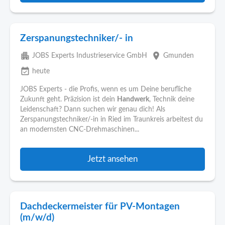
Zerspanungstechniker/- in
apartment
place
JOBS Experts Industrieservice GmbH
Gmunden
event_available
heute
JOBS Experts - die Profis, wenn es um Deine berufliche
Zukunft geht. Präzision ist dein
Handwerk
, Technik deine
Leidenschaft? Dann suchen wir genau dich! Als
Zerspanungstechniker/-in in Ried im Traunkreis arbeitest du
an modernsten CNC-Drehmaschinen...
Jetzt ansehen
Dachdeckermeister für PV-Montagen
(m/w/d)