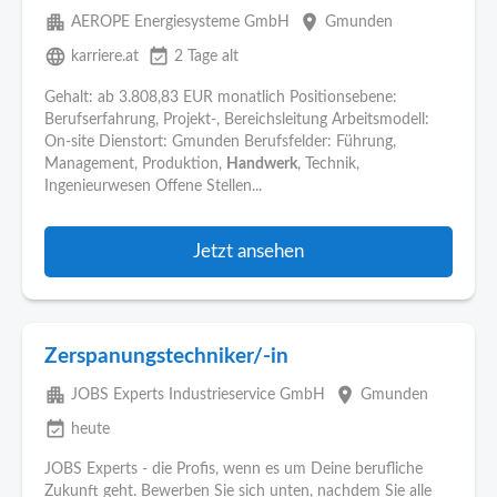
apartment
place
AEROPE Energiesysteme GmbH
Gmunden
language
event_available
karriere.at
2 Tage alt
Gehalt: ab 3.808,83 EUR monatlich Positionsebene:
Berufserfahrung, Projekt-, Bereichsleitung Arbeitsmodell:
On-site Dienstort: Gmunden Berufsfelder: Führung,
Management, Produktion,
Handwerk
, Technik,
Ingenieurwesen Offene Stellen...
Jetzt ansehen
Zerspanungstechniker/-in
apartment
place
JOBS Experts Industrieservice GmbH
Gmunden
event_available
heute
JOBS Experts - die Profis, wenn es um Deine berufliche
Zukunft geht. Bewerben Sie sich unten, nachdem Sie alle