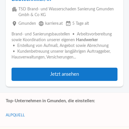
apartment
TSD Brand- und Wasserschaden Sanierung Gmunden
Gmbh & Co KG
place
language
event_available
Gmunden
karriere.at
5 Tage alt
Brand- und Sanierungsbaustellen • Arbeitsvorbereitung
sowie Koordination unserer eigenen
Handwerker
• Erstellung von Aufmaß, Angebot sowie Abrechnung
• Kundenbetreuung unserer langjährigen Auftraggeber,
Hausverwaltungen, Versicherungen...
Jetzt ansehen
Top-Unternehmen in Gmunden, die einstellen:
ALPQUELL