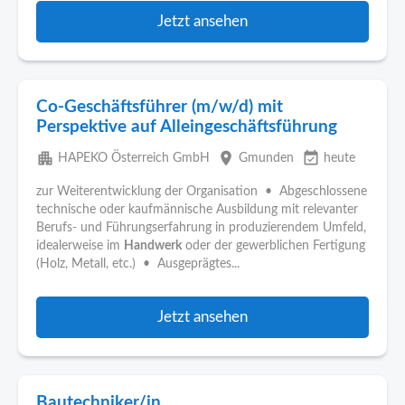
Jetzt ansehen
Co-Geschäftsführer (m/w/d) mit
Perspektive auf Alleingeschäftsführung
apartment
place
event_available
HAPEKO Österreich GmbH
Gmunden
heute
zur Weiterentwicklung der Organisation • Abgeschlossene
technische oder kaufmännische Ausbildung mit relevanter
Berufs- und Führungserfahrung in produzierendem Umfeld,
idealerweise im
Handwerk
oder der gewerblichen Fertigung
(Holz, Metall, etc.) • Ausgeprägtes...
Jetzt ansehen
Bautechniker/in