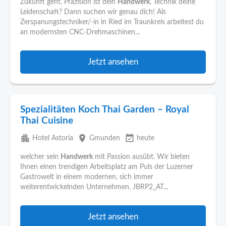
Zukunft geht. Präzision ist dein
Handwerk
, Technik deine
Leidenschaft? Dann suchen wir genau dich! Als
Zerspanungstechniker/-in in Ried im Traunkreis arbeitest du
an modernsten CNC-Drehmaschinen...
Jetzt ansehen
Spezialitäten Koch Thai Garden – Royal
Thai Cuisine
apartment
place
event_available
Hotel Astoria
Gmunden
heute
welcher sein
Handwerk
mit Passion ausübt. Wir bieten
Ihnen einen trendigen Arbeitsplatz am Puls der Luzerner
Gastrowelt in einem modernen, sich immer
weiterentwickelnden Unternehmen. JBRP2_AT...
Jetzt ansehen