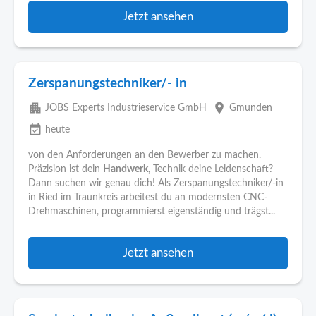
Jetzt ansehen
Zerspanungstechniker/- in
apartment
place
JOBS Experts Industrieservice GmbH
Gmunden
event_available
heute
von den Anforderungen an den Bewerber zu machen.
Präzision ist dein
Handwerk
, Technik deine Leidenschaft?
Dann suchen wir genau dich! Als Zerspanungstechniker/-in
in Ried im Traunkreis arbeitest du an modernsten CNC-
Drehmaschinen, programmierst eigenständig und trägst...
Jetzt ansehen