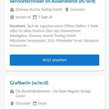
Servicetechniker im Außendienst (m/w/d)
apartment
place
Diversey Austria Trading GmbH
Gmunden
language
event_available
karriere.at
5 Tage alt
Handwerk
, Technik, Ingenieurwesen Offene Stellen: 1 Stelle
offen für diese Position Über das Unternehmen
Arbeitgeber: Diversey Austria Trading GmbH
Mitarbeiter*innenanzahl: 501+ Mitarbeiter*innen Standorte:
Schwechat...
Jetzt ansehen
GrafikerIn (w/m/d)
apartment
Die Bundesländerinnen- Life Style Magazin Verlags
GmbH
place
event_available
Gmunden
heute