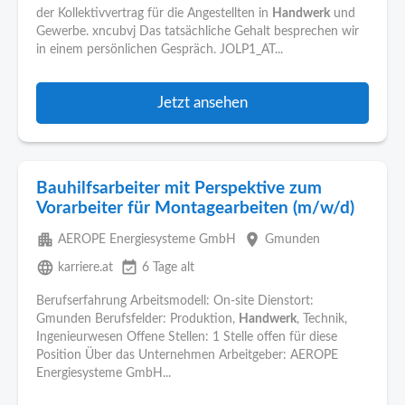
der Kollektivvertrag für die Angestellten in
Handwerk
und
Gewerbe. xncubvj Das tatsächliche Gehalt besprechen wir
in einem persönlichen Gespräch. JOLP1_AT...
Jetzt ansehen
Bauhilfsarbeiter mit Perspektive zum
Vorarbeiter für Montagearbeiten (m/w/d)
apartment
place
AEROPE Energiesysteme GmbH
Gmunden
language
event_available
karriere.at
6 Tage alt
Berufserfahrung Arbeitsmodell: On-site Dienstort:
Gmunden Berufsfelder: Produktion,
Handwerk
, Technik,
Ingenieurwesen Offene Stellen: 1 Stelle offen für diese
Position Über das Unternehmen Arbeitgeber: AEROPE
Energiesysteme GmbH...