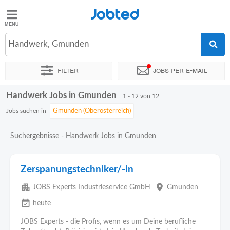
Jobted
Jobted
Jobs
Handwerk, Gmunden
Filter
Jobs per e-mail
Gehalt
Handwerk Jobs in Gmunden
Sortieren nach
Genauer Standort
Unternehmen
Personald
1 - 12 von 12
Jobs suchen in
Suchergebnisse - Handwerk Jobs in Gmunden
Zerspanungstechniker/-in
apartment
place
JOBS Experts Industrieservice GmbH
Gmunden
event_available
heute
JOBS Experts - die Profis, wenn es um Deine berufliche