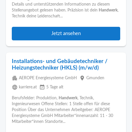
Details und unterstützenden Informationen zu diesem
Stellenangebot gelesen haben. Präzision ist dein
Handwerk
,
Technik deine Leidenschaft...
Jetzt ansehen
Installations- und Gebäudetechniker /
Heizungstechniker (HKLS) (m/w/d)
apartment
place
AEROPE Energiesysteme GmbH
Gmunden
language
event_available
karriere.at
5 Tage alt
Berufsfelder: Produktion,
Handwerk
, Technik,
Ingenieurwesen Offene Stellen: 1 Stelle offen für diese
Position Über das Unternehmen Arbeitgeber: AEROPE
Energiesysteme GmbH Mitarbeiter*innenanzahl: 11 - 30
Mitarbeiter*innen Standorte...